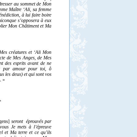
 dresser au sommet de Mon
mme Maître ‘Ali, sa femme
édiction, à lui faire boire
iconque s’opposera à eux
tiplier Mon Châtiment et Ma
es créatures et ‘Ali Mon
pacte de Mes Anges, de Mes
nt des esprits avant de ne
t par amour pour toi, ô
s les deux) et qui sont vos
.
»
»
gens]
seront
éprouvés par
 vous Je mets à l’épreuve
l et Ma terre et ce qu’ils