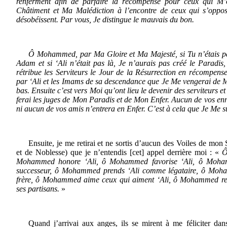
renferment afin de parfaire la récompense
pour ceux qui M’
Châtiment et Ma Malédiction à l’encontre de ceux qui s’oppo
désobéissent. Par vous, Je distingue le mauvais du bon.
Ô Mohammed, par Ma Gloire et Ma Majesté, si Tu n’étais pas
Adam et si ‘Ali n’était pas là, Je n’aurais pas créé le Paradis,
rétribue les Serviteurs le Jour de la Résurrection en récompense
par ‘Ali et les Imams de sa descendance que Je Me vengerai de Me
bas. Ensuite c’est vers Moi qu’ont lieu le devenir des serviteurs et
ferai les juges de Mon Paradis et de Mon Enfer. Aucun de vos en
ni aucun de vos amis n’entrera en Enfer. C’est à cela que Je Me s
Ensuite, je me retirai et ne sortis d’aucun des Voiles de mon
et de Noblesse) que je n’entendis [cet] appel derrière moi : «
Ô
Mohammed honore ‘Ali, ô Mohammed favorise ‘Ali, ô Moha
successeur, ô Mohammed prends ‘Ali comme légataire, ô Mo
frère, ô Mohammed aime ceux qui aiment ‘Ali, ô Mohammed re
ses partisans.
»
Quand j’arrivai aux anges, ils se mirent à me féliciter dan