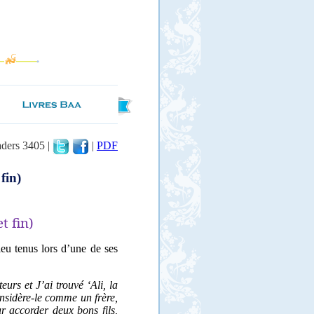
aders 3405 |
|
PDF
 fin)
et fin)
eu tenus lors d’une de ses
rs et J’ai trouvé ‘Ali, la
considère-le comme un frère,
ur accorder deux bons fils,