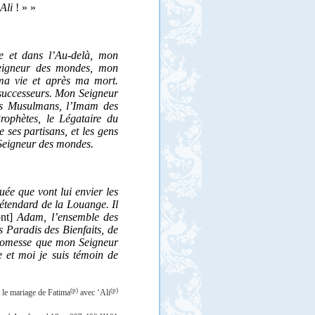
Ali
! » »
e et dans l’Au-delà, mon
Seigneur des mondes, mon
ma vie et après ma mort.
 successeurs. Mon Seigneur
des Musulmans, l’Imam des
Prophètes, le Légataire du
 ses partisans, et les gens
 Seigneur des mondes.
uée que vont lui envier les
’étendard de la Louange. Il
ont]
Adam, l’ensemble des
s Paradis des Bienfaits, de
promesse que mon Seigneur
e et moi je suis témoin de
(p)
(p)
 le mariage de Fatima
avec ‘Ali