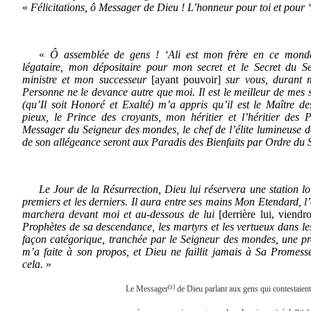
«
Félicitations, ô Messager de Dieu ! L’honneur pour toi et pour ‘
«
Ô assemblée de gens ! ‘Ali est mon frère en ce mond
légataire, mon dépositaire pour mon secret et le Secret du 
ministre et mon successeur
[ayant pouvoir]
sur vous, durant 
Personne ne le devance autre que moi. Il est le meilleur de mes
(qu’Il soit Honoré et Exalté) m’a appris qu’il est le Maître 
pieux, le Prince des croyants, mon héritier et l’héritier des 
Messager du Seigneur des mondes, le chef de l’élite lumineuse de
de son allégeance seront aux Paradis des Bienfaits par Ordre du
Le Jour de la Résurrection, Dieu lui réservera une station lo
premiers et les derniers. Il aura entre ses mains Mon Etendard, l
marchera devant moi et au-dessous de lui
[derrière lui, viendr
Prophètes de sa descendance, les martyrs et les vertueux dans le
façon catégorique, tranchée par le Seigneur des mondes, une 
m’a faite à son propos, et Dieu ne faillit jamais à Sa Promess
cela.
»
(s)
Le Messager
de Dieu parlant aux gens qui contestaient