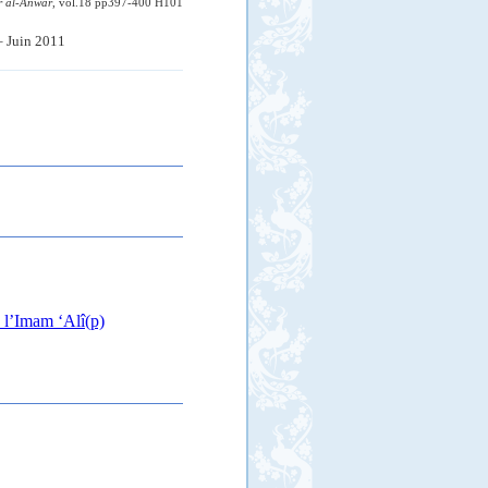
r al-Anwâr
, vol.18 pp397-400
H101
– Juin 2011
 l’Imam ‘Alî(p)