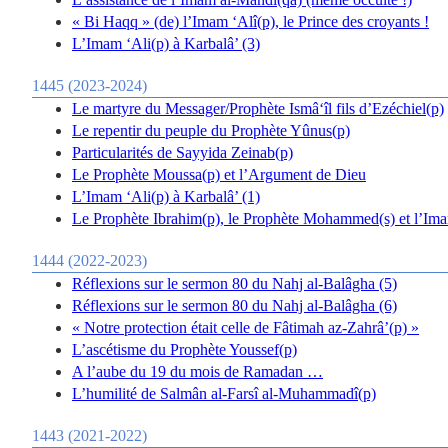
« Bi Haqq » (de) l’Imam ‘Alî(p), le Prince des croyants !
L’Imam ‘Ali(p) à Karbalâ’ (3)
1445 (2023-2024)
Le martyre du Messager/Prophète Ismâ‘îl fils d’Ezéchiel(p)
Le repentir du peuple du Prophète Yûnus(p)
Particularités de Sayyida Zeinab(p)
Le Prophète Moussa(p) et l’Argument de Dieu
L’Imam ‘Ali(p) à Karbalâ’ (1)
Le Prophète Ibrahim(p), le Prophète Mohammed(s) et l’Im
1444 (2022-2023)
Réflexions sur le sermon 80 du Nahj al-Balâgha (5)
Réflexions sur le sermon 80 du Nahj al-Balâgha (6)
« Notre protection était celle de Fâtimah az-Zahrâ’(p) »
L’ascétisme du Prophète Youssef(p)
A l’aube du 19 du mois de Ramadan …
L’humilité de Salmân al-Farsî al-Muhammadî(p)
1443 (2021-2022)