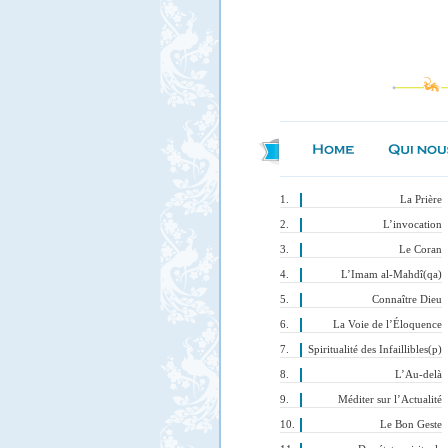
La Prière
L’invocation
Le Coran
L’Imam al-Mahdî(qa)
Connaître Dieu
La Voie de l’Éloquence
Spiritualité des Infaillibles(p)
L’Au-delà
Méditer sur l’Actualité
Le Bon Geste