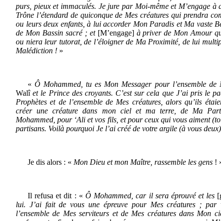
purs, pieux et immaculés. Je jure par Moi-même et M’engage à
Trône l’étendard de quiconque de Mes créatures qui prendra co
ou leurs deux enfants, à lui accorder Mon Paradis et Ma vaste Bén
de Mon Bassin sacré ; et
[M’engage]
à priver de Mon Amour qu
ou niera leur tutorat, de l’éloigner de Ma Proximité, de lui mul
Malédiction !
»
«
Ô Mohammed, tu es Mon Messager pour l’ensemble de M
Walî
et le Prince des croyants. C’est sur cela que J’ai pris le 
Prophètes et de l’ensemble de Mes créatures, alors qu’ils étaie
créer une créature dans mon ciel et ma terre, de Ma Par
Mohammed, pour ‘Ali et vos fils, et pour ceux qui vous aiment (tou
partisans. Voilà pourquoi Je l’ai créé de votre argile (à vous deux)
Je dis alors : «
Mon Dieu et mon Maître, rassemble les gens
! 
Il refusa et dit : «
Ô Mohammed, car il sera éprouvé et les
[
lui. J’ai fait de vous une épreuve pour Mes créatures ; par
l’ensemble de Mes serviteurs et de Mes créatures dans Mon cie