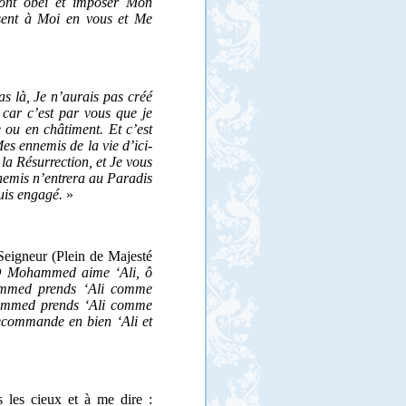
ont obéi et imposer Mon
sent à Moi en vous et Me
 là, Je n’aurais pas créé
 car c’est par vous que je
 ou en châtiment. Et c’est
s ennemis de la vie d’ici-
 la Résurrection, et Je vous
nemis n’entrera au Paradis
uis engagé.
»
 Seigneur (Plein de Majesté
 Mohammed aime ‘Ali, ô
mmed prends ‘Ali comme
hammed prends ‘Ali comme
commande en bien ‘Ali et
s les cieux et à me dire :