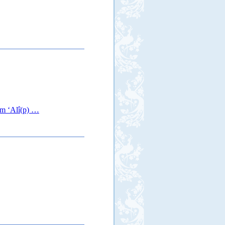
am ‘Alî(p) …