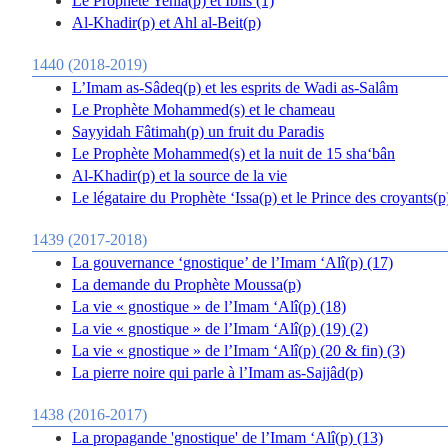
Le Prophète Yehia(p) et Iblis (1)
Al-Khadir(p) et Ahl al-Beit(p)
1440 (2018-2019)
L’Imam as-Sâdeq(p) et les esprits de Wadi as-Salâm
Le Prophète Mohammed(s) et le chameau
Sayyidah Fâtimah(p) un fruit du Paradis
Le Prophète Mohammed(s) et la nuit de 15 sha‘bân
Al-Khadir(p) et la source de la vie
Le légataire du Prophète ‘Issa(p) et le Prince des croyants(p
1439 (2017-2018)
La gouvernance ‘gnostique’ de l’Imam ‘Alî(p) (17)
La demande du Prophète Moussa(p)
La vie « gnostique » de l’Imam ‘Alî(p) (18)
La vie « gnostique » de l’Imam ‘Alî(p) (19) (2)
La vie « gnostique » de l’Imam ‘Alî(p) (20 & fin) (3)
La pierre noire qui parle à l’Imam as-Sajjâd(p)
1438 (2016-2017)
La propagande 'gnostique' de l’Imam ‘Alî(p) (13)