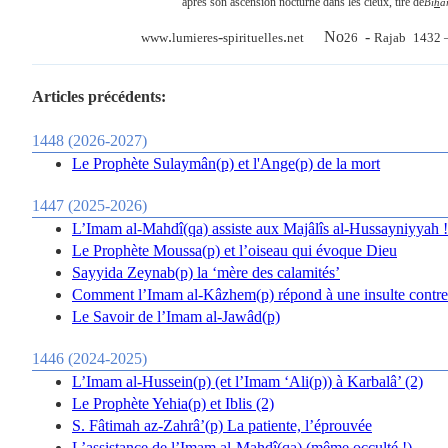
après son ascension nocturne dans les cieux, tiré de
Bi
h
â
.
-
.
No
-
www
lumieres
spirituelles
net
26
Rajab
1432 
Articles précédents:
1448 (2026-2027)
Le Prophète Sulaymân(p) et l'Ange(p) de la mort
1447 (2025-2026)
L’Imam al-Mahdî(qa) assiste aux Majâlîs al-Hussayniyyah !
Le Prophète Moussa(p) et l’oiseau qui évoque Dieu
Sayyida Zeynab(p) la ‘mère des calamités’
Comment l’Imam al-Kâzhem(p) répond à une insulte contre
Le Savoir de l’Imam al-Jawâd(p)
1446 (2024-2025)
L’Imam al-Hussein(p) (et l’Imam ‘Ali(p)) à Karbalâ’ (2)
Le Prophète Yehia(p) et Iblis (2)
S. Fâtimah az-Zahrâ’(p) La patiente, l’éprouvée
L’assistance de l’Imam al-Mahdî(qa) (même occulté !)