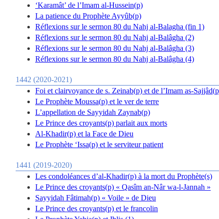
‘Karamât’ de l’Imam al-Hussein(p)
La patience du Prophète Ayyûb(p)
Réflexions sur le sermon 80 du Nahj al-Balagha (fin 1)
Réflexions sur le sermon 80 du Nahj al-Balâgha (2)
Réflexions sur le sermon 80 du Nahj al-Balâgha (3)
Réflexions sur le sermon 80 du Nahj al-Balâgha (4)
1442 (2020-2021)
Foi et clairvoyance de s. Zeinab(p) et de l’Imam as-Sajjâd(p
Le Prophète Moussa(p) et le ver de terre
L’appellation de Sayyidah Zaynab(p)
Le Prince des croyants(p) parlait aux morts
Al-Khadir(p) et la Face de Dieu
Le Prophète ‘Issa(p) et le serviteur patient
1441 (2019-2020)
Les condoléances d’al-Khadir(p) à la mort du Prophète(s)
Le Prince des croyants(p) « Qasîm an-Nâr wa-l-Jannah »
Sayyidah Fâtimah(p) « Voile » de Dieu
Le Prince des croyants(p) et le francolin