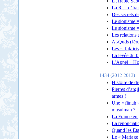
L’Arabie Saou
La R. I. d’Ir
Des secrets de
Le sionisme =
Le sionisme =
Les relations
Al-Quds (Jéru
Les « Takfiris
La levée du b
L’Appel « Hou
1434 (2012-2013)
Histoire de dr
Pierres d’argi
armes !
Une « fitnah »
musulman ?
La France en g
La renonciati
Quand les Etat
Le « Mariage p