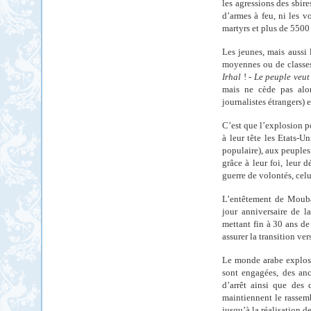
les agressions des sbi
d’armes à feu, ni les v
martyrs et plus de 5500 
Les jeunes, mais aussi 
moyennes ou de classes
Irhal
! -
Le peuple veut
mais ne cède pas alo
journalistes étrangers) 
C’est que l’explosion p
à leur tête les Etats-U
populaire), aux peuples 
grâce à leur foi, leur 
guerre de volontés, celu
L’entêtement de Moubar
jour anniversaire de l
mettant fin à 30 ans de
assurer la transition ve
Le monde arabe explose 
sont engagées, des anc
d’arrêt ainsi que des
maintiennent le rassem
jusqu’à la réalisation d