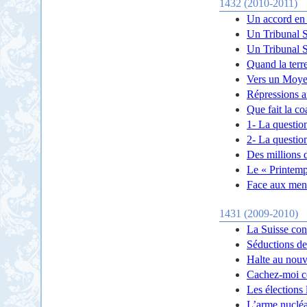
1432 (2010-2011)
Un accord en 
Un Tribunal Sp
Un Tribunal Sp
Quand la terre
Vers un Moyen
Répressions a
Que fait la co
1- La question
2- La questio
Des millions 
Le « Printemp
Face aux mena
1431 (2009-2010)
La Suisse cont
Séductions de 
Halte au nouv
Cachez-moi ce
Les élections 
L’arme nucléa