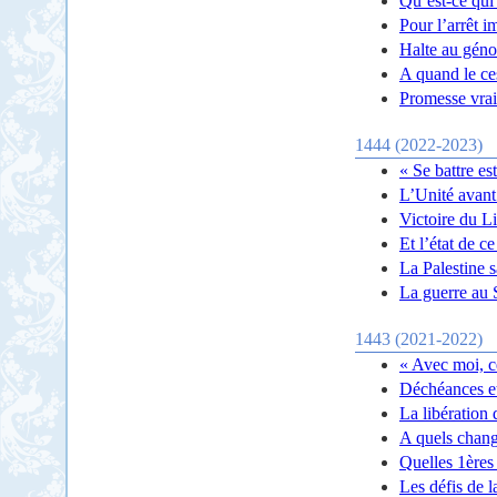
Qu’est-ce qui
Pour l’arrêt 
Halte au géno
A quand le ce
Promesse vrai
1444 (2022-2023)
« Se battre es
L’Unité avant 
Victoire du Li
Et l’état de 
La Palestine sa
La guerre au 
1443 (2021-2022)
« Avec moi, c
Déchéances et
La libératio
A quels chang
Quelles 1ères 
Les défis de 