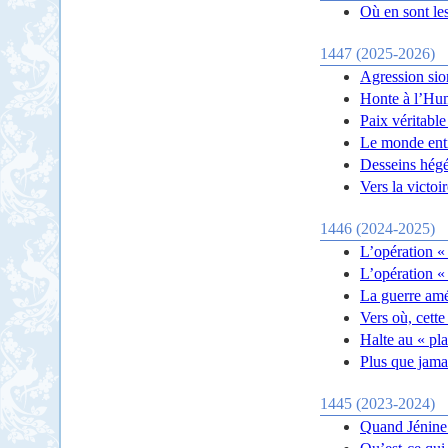
Où en sont le
1447 (2025-2026)
Agression sio
Honte à l’Hum
Paix véritable
Le monde enti
Desseins hég
Vers la victoi
1446 (2024-2025)
L’opération «
L’opération «
La guerre amé
Vers où, cette
Halte au « pl
Plus que jamai
1445 (2023-2024)
Quand Jénine l