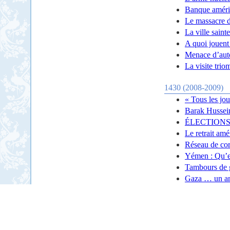
Banque améric
Le massacre de
La ville saint
A quoi jouent
Menace d’auto
La visite tri
1430 (2008-2009)
« Tous les jou
Barak Hussei
ÉLECTIONS
Le retrait amé
Réseau de cor
Yémen : Qu’es
Tambours de g
Gaza … un an 