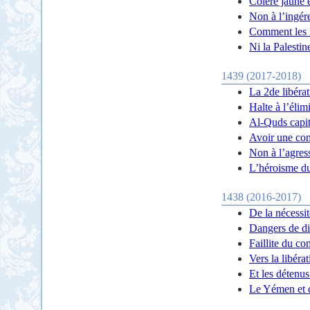
Colère jaune 
Non à l’ingér
Comment les E
Ni la Palestin
1439 (2017-2018)
La 2de libéra
Halte à l’éli
Al-Quds capita
Avoir une con
Non à l’agress
L’héroisme du
1438 (2016-2017)
De la nécessi
Dangers de di
Faillite du co
Vers la libéra
Et les détenus
Le Yémen et d