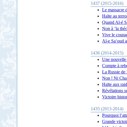
1437 (2015-2016)
Le massacre de
Halte au terro
Quand Al-é Sa
Non à ‘la théo
Vive le courag
Al-e Sa‘oud av
1436 (2014-2015)
Une nouvelle c
Compte à rebou
La Russie de P
Non ! Ni Charl
Halte aux rai
Révélations s
Victoire histo
1435 (2013-2014)
Pourquoi l’at
Grande victoir