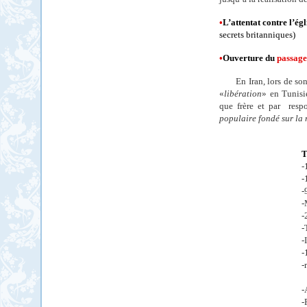
•
L’attentat contre l’ég
secrets britanniques)
•
Ouverture du
passage
En Iran, lors de s
«
libération
» en Tunisi
que frère et par
resp
populaire fondé sur la 
T
-
-
-
-
-
-
-
-
-
-
-