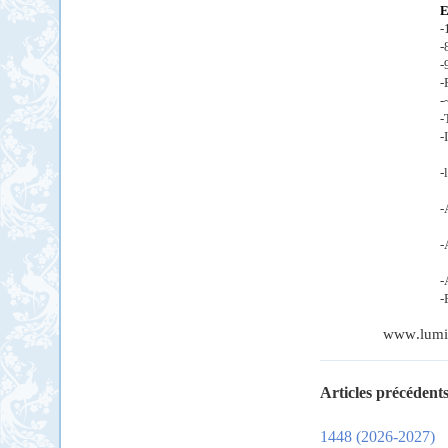
E
-
-
-
-
-
-
-
-
-
-
-
-
www
.
lumi
Articles précédents
1448 (2026-2027)