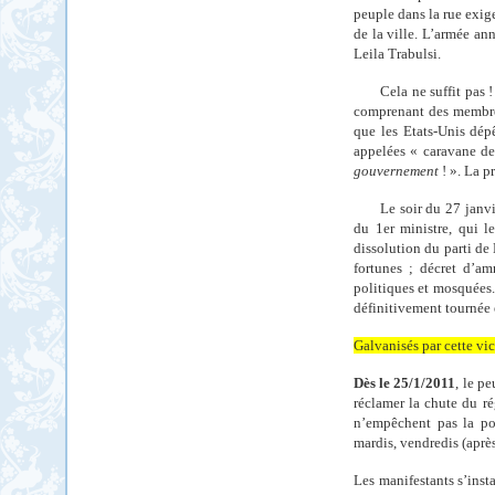
peuple dans la rue exige
de la ville. L’armée an
Leila Trabulsi.
Cela ne suffit pas
comprenant des membres
que les Etats-Unis dép
appelées « caravane de
gouvernement
! ». La p
Le soir du 27 janvi
du 1er ministre, qui l
dissolution du parti de
fortunes ; décret d’amn
politiques et mosquées.
définitivement tournée 
Galvanisés par cette vic
Dès le 25/1/2011
, le p
réclamer la chute du r
n’empêchent pas la pou
mardis, vendredis (après
Les manifestants s’insta