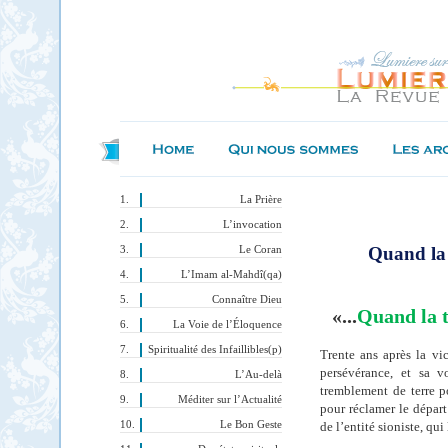
La Prière
L’invocation
Quand la t
Le Coran
L’Imam al-Mahdî(qa)
Connaître Dieu
«...
Quand la te
La Voie de l’Éloquence
Spiritualité des Infaillibles(p)
Trente ans après la vi
persévérance, et sa v
L’Au-delà
tremblement de terre po
Méditer sur l’Actualité
pour réclamer le départ
Le Bon Geste
de l’entité sioniste, qu