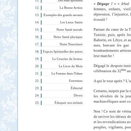
Des états spirituels
«
Dégage !
» «
Irhal
La Bonne Action
femmes, enfants, vieil
répression, l’injustice,
Exemples des grands savants
écroulé !
Les Lieux Saints
Partant du cœur de la T
Notre Santé morale
Tunisie, puis, après l
Notre Santé physique
Bahreïn, en Libye, et au
Notre Nourriture
rues, bravant les gaz 
bombardements aériens. L
Expces Spirituelles des autres
leur marche !
Le Courrier du lecteur
Dégagé le despote tuni
Le Livre du Mois
ème
célébration du 32
ann
La Femme dans l'Islam
A qui le tour après ? L’u
Entretiens
Éditorial
Certains, surpris par l
Divers
les révoltes de la jeu
machiavéliques sont co
Éduquer nos enfants
Non ! Ce sont de vérit
de raviver les idéaux de 
et les revendications ac
peuples, vigilants, po