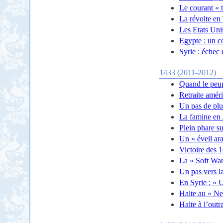
Le courant « t
La révolte en 
Les Etats Unis
Egypte : un co
Syrie : échec 
1433 (2011-2012)
Quand le peup
Retraite améri
Un pas de plus
La famine en A
Plein phare su
Un « éveil ara
Victoire des 1
La « Soft War
Un pas vers la
En Syrie : « U
Halte au « N
Halte à l’out