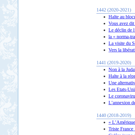
1442 (2020-2021)
Halte au bloc
Vous avez dit 
Le déclin de l
la « norma-tra
La visite du S
Vers la libérat
1441 (2019-2020)
Non à la Judaï
Halte à la ré
Une alternative
Les Etats-Unis
Le coronaviru
L’annexion de
1440 (2018-2019)
« L’Amérique 
Triste France 