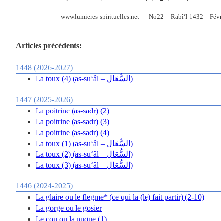
www.lumieres-spirituelles.net
No22
-
Rabî‘I
1432 – Fév
Articles précédents:
1448 (2026-2027)
La toux (4) (as-su‘âl – السُّعَال)
1447 (2025-2026)
La poitrine (as-sadr) (2)
La poitrine (as-sadr) (3)
La poitrine (as-sadr) (4)
La toux (1) (as-su‘âl – السُّعَال)
La toux (2) (as-su‘âl – السُّعَال)
La toux (3) (as-su‘âl – السُّعَال)
1446 (2024-2025)
La glaire ou le flegme* (ce qui la (le) fait partir) (2-10)
La gorge ou le gosier
Le cou ou la nuque (1)