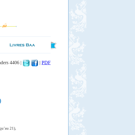
aders 4406 |
|
PDF
)
qu’au 21),