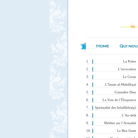
La Prière
L’invocation
Le Coran
L’Imam al-Mahdî(qa)
Connaître Dieu
La Voie de l’Éloquence
Spiritualité des Infaillibles(p)
L’Au-delà
Méditer sur l’Actualité
Le Bon Geste