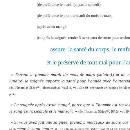
|
de préférence le mardi (et pas le samedi),
|
de préférence le premier mardi du mois de mars,
|
après avoir mangé
|
et après la saignée, rendre 3 morceaux de sucre pour renforc
assure
la santé du corps, le renf
et le préserve de tout mal pour l’a
«
Durant le premier mardi du mois de mars (solaire),
(ou
un ma
lunaire
)
la saignée apporte la santé pour l’année avec l’autorisa
(p)
(de l’Imam as-Sâdeq
,
Mustadrak al-Wasâ’il
, vol.13 p80- reprenant un propos du Mes
p74)
«
La saignée après
a
voir mangé, parce que si l’homme est rassasi
le sang est rassemblé et le mal sort.
»
(p)
(de l’Imam as-Sâdeq
,
Bi
h
âr
, vol.59
«
Si vous avez fait une saignée, prenez 3 morceaux de sucre car 
et
ramène le sang tendre.
»
(p)
(de l’Imam as-Sâdeq
,
Bi
h
âr
, vol.59 p124-
Makârem