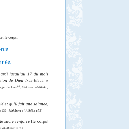
er le corps,
orce
nnée.
rdi jusqu’au 17 du mois
tion de Dieu Très-Elevé.
»
(s)
sager de Dieu
,
Makârem al-Akhlâq
é et qu’il fait une saignée,
 p130-
Makârem al-Akhlâq
p73)
le sucre renforce
[le corps]
 al-Akhlâq
p74)