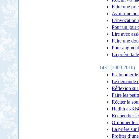
Faire une priè
Avoir une bo
L’invocation 
Pour un jour 
Lire avec ass
Faire une douc
Pour augmente
La prière fait
1431 (2009-2010)
Psalmodier le
Le demande d
Réflexion sur
Faire les peti
Réciter la so
Hadith al-Kis
Rechercher le
Ordonner le c
La prière sur
Profiter d’un