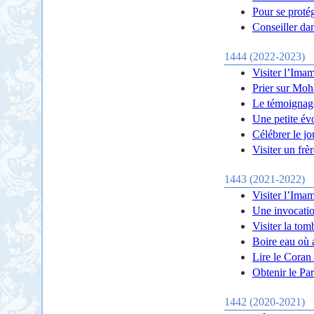
Pour se proté
Conseiller da
1444 (2022-2023)
Visiter l’Ima
Prier sur Mo
Le témoignag
Une petite évo
Célébrer le j
Visiter un frè
1443 (2021-2022)
Visiter l’Imam
Une invocatio
Visiter la tom
Boire eau où a
Lire le Coran 
Obtenir le Pa
1442 (2020-2021)