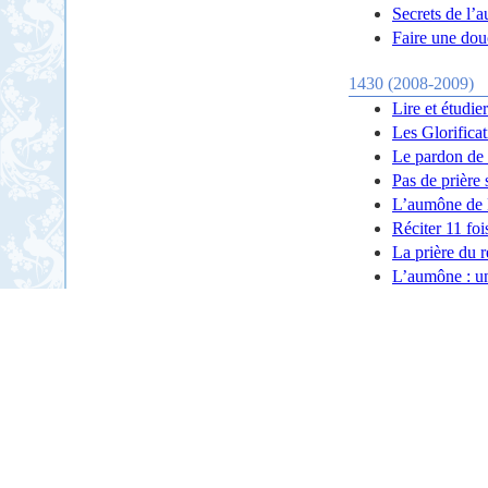
Secrets de l’
Faire une douc
1430 (2008-2009)
Lire et étudie
Les Glorifica
Le pardon de
Pas de prière 
L’aumône de
Réciter 11 foi
La prière du r
L’aumône : un