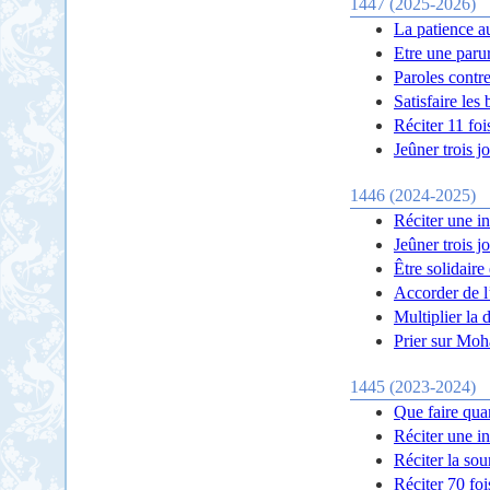
1447 (2025-2026)
La patience a
Etre une parur
Paroles contre
Satisfaire les
Réciter 11 fo
Jeûner trois j
1446 (2024-2025)
Réciter une in
Jeûner trois j
Être solidaire 
Accorder de l
Multiplier la 
Prier sur Moh
1445 (2023-2024)
Que faire qua
Réciter une in
Réciter la sou
Réciter 70 foi