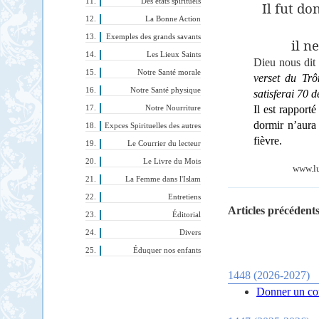
Des états spirituels
Il fut d
La Bonne Action
Exemples des grands savants
il n
Les Lieux Saints
Dieu nous dit
Notre Santé morale
verset du Trô
Notre Santé physique
satisferai 70 
Il est rapport
Notre Nourriture
dormir n’aura
Expces Spirituelles des autres
fièvre.
Le Courrier du lecteur
Le Livre du Mois
www.lu
La Femme dans l'Islam
Entretiens
Articles précédents
Éditorial
Divers
Éduquer nos enfants
1448 (2026-2027)
Donner un con