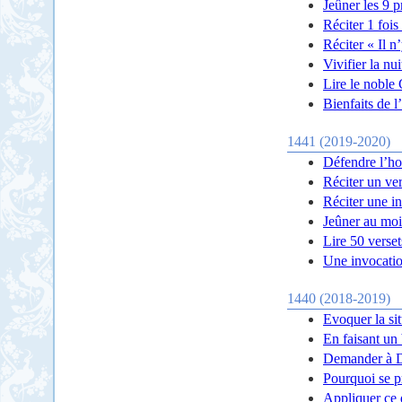
Jeûner les 9 
Réciter 1 fois
Réciter « Il n
Vivifier la nu
Lire le noble 
Bienfaits de 
1441 (2019-2020)
Défendre l’h
Réciter un ver
Réciter une i
Jeûner au moi
Lire 50 verset
Une invocatio
1440 (2018-2019)
Evoquer la si
En faisant un 
Demander à 
Pourquoi se p
Appliquer ce 