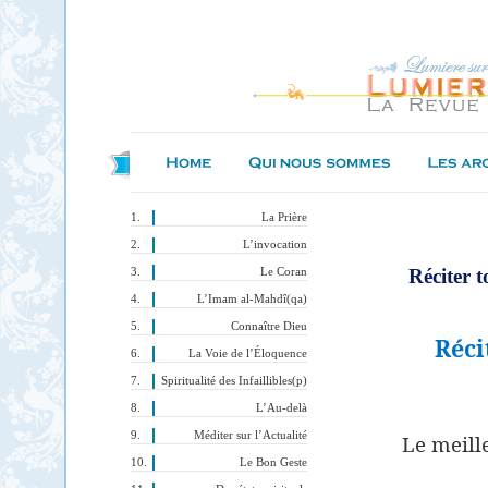
La Prière
L’invocation
Réciter t
Le Coran
L’Imam al-Mahdî(qa)
Connaître Dieu
R
éci
La Voie de l’Éloquence
Spiritualité des Infaillibles(p)
L’Au-delà
Méditer sur l’Actualité
Le meille
Le Bon Geste