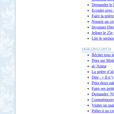
Demander le li
Ecouter avec 
Faire la prièr
Nourrir un cr
Invoquer Dieu
Jeûner le 25e
Lire le sermo
1434 (2012-2013)
Réciter tous l
Prier sur Mo
al-'Aqiqa
La prière d’a
Dire : « Il n’
Prier deux rak
Faire ses peti
Demander 70 
Commémorer l
Visiter un ma
Prêter à un cr