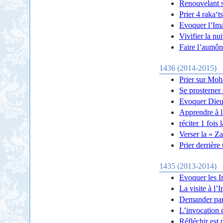
Renouvelant s
Prier 4 raka‘t
Evoquer l’Ima
Vivifier la nu
Faire l’aumôn
1436 (2014-2015)
Prier sur Moh
Se prosterner
Evoquer Dieu
Apprendre à l
réciter 1 fois
Verser la « Za
Prier derrière
1435 (2013-2014)
Evoquer les 
La visite à l
Demander pa
L’invocation 
Réfléchir est 