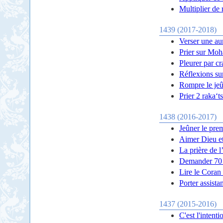
Multiplier de r
1439 (2017-2018)
Verser une au
Prier sur Moh
Pleurer par cr
Réflexions sur
Rompre le je
Prier 2 raka‘t
1438 (2016-2017)
Jeûner le pre
Aimer Dieu e
La prière de l
Demander 70 f
Lire le Coran 
Porter assista
1437 (2015-2016)
C'est l'intent