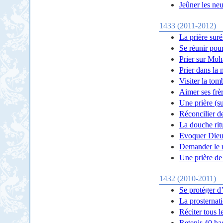
Jeûner les ne
1433 (2011-2012)
La prière suré
Se réunir pou
Prier sur Moh
Prier dans la
Visiter la to
Aimer ses frè
Une prière (s
Réconcilier d
La douche rit
Evoquer Die
Demander le m
Une prière de
1432 (2010-2011)
Se protéger d
La prosternat
Réciter tous l
Retenir 40 ha