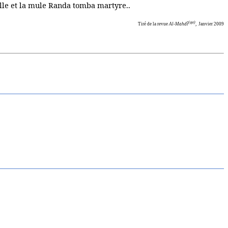
 elle et la mule Randa tomba martyre..
(qa)
Tiré de la revue
Al-Mahdî
,
Janvier 2009