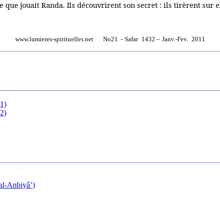
e que jouait Randa. Ils découvrirent son secret : ils tirèrent sur
www.lumieres-spirituelles.net
No21
-
Safar
1432 –
Janv.-Fev.
2011
(1)
(2)
 al-Anbiyâ’)