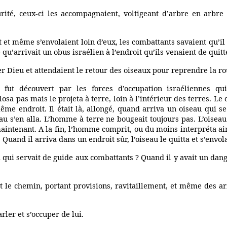
rité, ceux-ci les accompagnaient, voltigeant d’arbre en arbre 
t et même s’envolaient loin d’eux, les combattants savaient qu’il 
 qu’arrivait un obus israélien à l’endroit qu’ils venaient de quit
er Dieu et attendaient le retour des oiseaux pour reprendre la ro
 fut découvert par les forces d’occupation israéliennes q
osa pas mais le projeta à terre, loin à l’intérieur des terres.
me endroit. Il était là, allongé, quand arriva un oiseau qui se 
u s’en alla. L’homme à terre ne bougeait toujours pas. L’oiseau 
 maintenant. A la fin, l’homme comprit, ou du moins interpréta ai
. Quand il arriva dans un endroit sûr, l’oiseau le quitta et s’envol
qui servait de guide aux combattants ? Quand il y avait un danger
t le chemin, portant provisions, ravitaillement, et même des a
rler et s’occuper de lui.