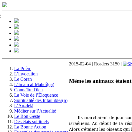
2015-02-04 | Readers 3150 |
La Prière
L’invocation
Le Coran
Même les animaux étaient 
L’Imam al-Mahdî(qa)
Connaître Dieu
La Voie de l’Éloquence
Spiritualité des Infaillibles(p)
L’Au-delà
Méditer sur l’Actualité
Le Bon Geste
Ils marchaient de jour co
Des états spirituels
israéliens. Au début de la rés
La Bonne Action
Alors c’étaient les oiseaux qui 