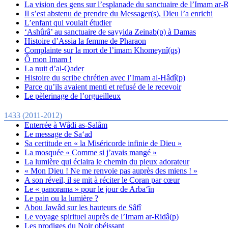
La vision des gens sur l’esplanade du sanctuaire de l’Imam ar-
Il s’est abstenu de prendre du Messager(s), Dieu l’a enrichi
L’enfant qui voulait étudier
‘Ashûrâ’ au sanctuaire de sayyida Zeinab(p) à Damas
Histoire d’Assia la femme de Pharaon
Complainte sur la mort de l’imam Khomeynî(qs)
Ô mon Imam !
La nuit d’al-Qader
Histoire du scribe chrétien avec l’Imam al-Hâdî(p)
Parce qu’ils avaient menti et refusé de le recevoir
Le pèlerinage de l’orgueilleux
1433 (2011-2012)
Enterrée à Wâdi as-Salâm
Le message de Sa‘ad
Sa certitude en « la Miséricorde infinie de Dieu »
La mosquée « Comme si j’avais mangé »
La lumière qui éclaira le chemin du pieux adorateur
« Mon Dieu ! Ne me renvoie pas auprès des miens ! »
A son réveil, il se mit à réciter le Coran par cœur
Le « panorama » pour le jour de Arba‘în
Le pain ou la lumière ?
Abou Jawâd sur les hauteurs de Sâfî
Le voyage spirituel auprès de l’Imam ar-Ridâ(p)
Les prodiges du Noir obéissant