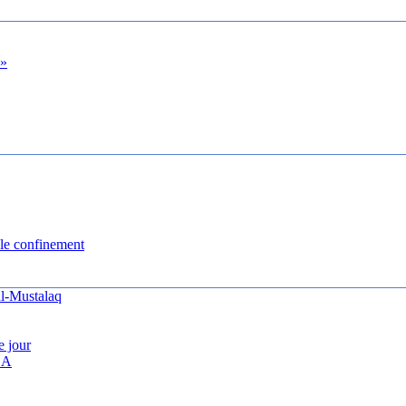
 »
le confinement
al-Mustalaq
e jour
CA