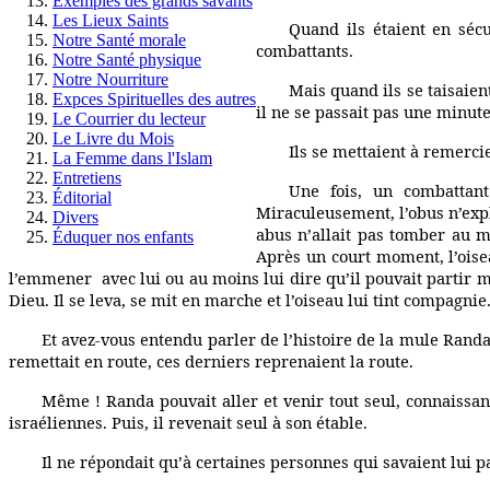
Exemples des grands savants
Les Lieux Saints
Quand ils étaient en sécu
Notre Santé morale
combattants.
Notre Santé physique
Notre Nourriture
Mais quand ils se taisaien
Expces Spirituelles des autres
il ne se passait pas une minute
Le Courrier du lecteur
Le Livre du Mois
Ils se mettaient à remerci
La Femme dans l'Islam
Entretiens
Une fois, un combattant
Éditorial
Miraculeusement, l’obus n’expl
Divers
abus n’allait pas tomber au mê
Éduquer nos enfants
Après un court moment, l’oisea
l’emmener
avec lui ou au moins lui dire qu’il pouvait partir
Dieu. Il se leva, se mit en marche et l’oiseau lui tint compagnie
Et avez-vous entendu parler de l’histoire de la mule Randa 
remettait en route, ces derniers reprenaient la route.
Même ! Randa pouvait aller et venir tout seul, connaissan
israéliennes. Puis, il revenait seul à son étable.
Il ne répondait qu’à certaines personnes qui savaient lui pa