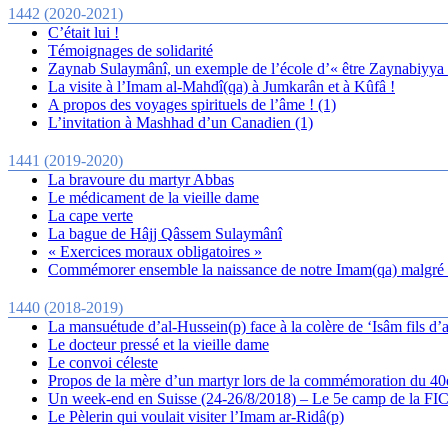
1442 (2020-2021)
C’était lui !
Témoignages de solidarité
Zaynab Sulaymânî, un exemple de l’école d’« être Zaynabiyya
La visite à l’Imam al-Mahdî(qa) à Jumkarân et à Kûfâ !
A propos des voyages spirituels de l’âme ! (1)
L’invitation à Mashhad d’un Canadien (1)
1441 (2019-2020)
La bravoure du martyr Abbas
Le médicament de la vieille dame
La cape verte
La bague de Hâjj Qâssem Sulaymânî
« Exercices moraux obligatoires »
Commémorer ensemble la naissance de notre Imam(qa) malgré 
1440 (2018-2019)
La mansuétude d’al-Hussein(p) face à la colère de ‘Isâm fils d’
Le docteur pressé et la vieille dame
Le convoi céleste
Propos de la mère d’un martyr lors de la commémoration du 40
Un week-end en Suisse (24-26/8/2018) – Le 5e camp de la FI
Le Pèlerin qui voulait visiter l’Imam ar-Ridâ(p)