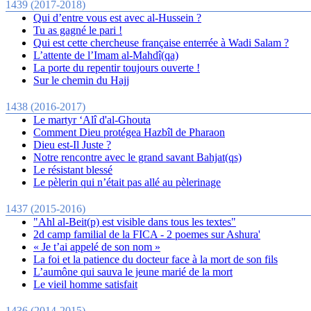
1439 (2017-2018)
Qui d’entre vous est avec al-Hussein ?
Tu as gagné le pari !
Qui est cette chercheuse française enterrée à Wadi Salam ?
L’attente de l’Imam al-Mahdî(qa)
La porte du repentir toujours ouverte !
Sur le chemin du Hajj
1438 (2016-2017)
Le martyr ‘Alî d'al-Ghouta
Comment Dieu protégea Hazbîl de Pharaon
Dieu est-Il Juste ?
Notre rencontre avec le grand savant Bahjat(qs)
Le résistant blessé
Le pèlerin qui n’était pas allé au pèlerinage
1437 (2015-2016)
"Ahl al-Beit(p) est visible dans tous les textes"
2d camp familial de la FICA - 2 poemes sur Ashura'
« Je t’ai appelé de son nom »
La foi et la patience du docteur face à la mort de son fils
L’aumône qui sauva le jeune marié de la mort
Le vieil homme satisfait
1436 (2014-2015)