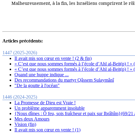
Malheureusement, à la fin, les Israéliens comprirent le rôl
Articles précédents:
1447 (2025-2026)
Il avait mis son cœur en vente ! (2 & fin)
« C’est que nous sommes formés à l’école d’Ahl al-Beit(p) ! » 
« C’est que nous sommes formés à l’école d’Ahl al-Beit(p) ! » 
Quand une huppe indique ...
Des recommandations du martyr Qâssem Sulaymânî
"De la goutte à l'océan"
1446 (2024-2025)
La Promesse de Dieu est Vraie !
Un problème apparemment insoluble
{Nous dîmes : Ô feu, sois fraîcheur et paix sur Ibrâhîm}(69/21
Mes deux Amours
Vision (fin)
Il avait mis son cœur en vente ! (1)