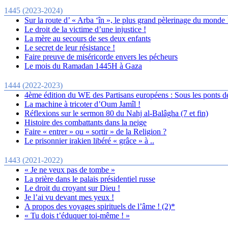
1445 (2023-2024)
Sur la route d’ « Arba ‘în », le plus grand pèlerinage du monde 
Le droit de la victime d’une injustice !
La mère au secours de ses deux enfants
Le secret de leur résistance !
Faire preuve de miséricorde envers les pécheurs
Le mois du Ramadan 1445H à Gaza
1444 (2022-2023)
4ème édition du WE des Partisans européens : Sous les ponts d
La machine à tricoter d’Oum Jamîl !
Réflexions sur le sermon 80 du Nahj al-Balâgha (7 et fin)
Histoire des combattants dans la neige
Faire « entrer » ou « sortir » de la Religion ?
Le prisonnier irakien libéré « grâce » à ..
1443 (2021-2022)
« Je ne veux pas de tombe »
La prière dans le palais présidentiel russe
Le droit du croyant sur Dieu !
Je l’ai vu devant mes yeux !
A propos des voyages spirituels de l’âme ! (2)*
« Tu dois t’éduquer toi-même ! »