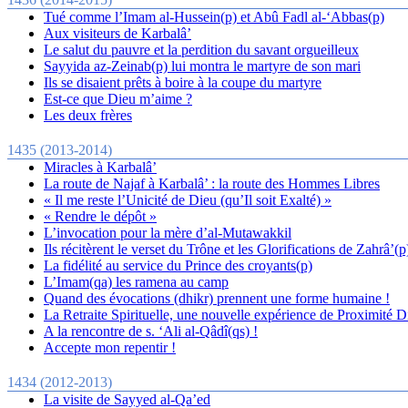
Tué comme l’Imam al-Hussein(p) et Abû Fadl al-‘Abbas(p)
Aux visiteurs de Karbalâ’
Le salut du pauvre et la perdition du savant orgueilleux
Sayyida az-Zeinab( p) lui montra le martyre de son mari
Ils se disaient prêts à boire à la coupe du martyre
Est-ce que Dieu m’aime ?
Les deux frères
1435 (2013-2014)
Miracles à Karbalâ’
La route de Najaf à Karbalâ’ : la route des Hommes Libres
« Il me reste l’Unicité de Dieu (qu’Il soit Exalté) »
« Rendre le dépôt »
L’invocation pour la mère d’al-Mutawakkil
Ils récitèrent le verset du Trône et les Glorifications de Zahrâ’(p
La fidélité au service du Prince des croyants(p)
L’Imam(qa) les ramena au camp
Quand des évocations (dhikr) prennent une forme humaine !
La Retraite Spirituelle, une nouvelle expérience de Proximité D
A la rencontre de s. ‘Ali al-Qâdî(qs) !
Accepte mon repentir !
1434 (2012-2013)
La visite de Sayyed al-Qa’ed