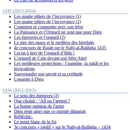
1435 (2013-2014)
Les quatre piliers de l’incroyance (1)
Les quatre piliers de l’incroyance (2)
Comment se comporter avec son frère
La Puissance et l’Orgueil ne sont que pour Dieu
Les épreuves et l’orgueil (2)
Le pire des maux et le meilleur des bienfaits
4e concours de Rajab sur le Nahj-al-Balâgha 1435
Leçon à tirer de l’orgueil d’Iblis !
L’orgueil de Caïn devant son frère Abel
Les meilleures protections : l’aumône, la zakât et les
invocations
Sauvegarder son savoir et sa certitude
Louange à Dieu
1434 (2012-2013)
Le sens des épreuves (2)
Que choisir : ‘Alî ou l’argent ?
La bonne opinion de l'autre
Dieu reste alors que ce monde disparait
Réfléchir..
Le point blanc de la foi
3e concours « rajabî » sur le Nahj-al-Balâgha – 1434