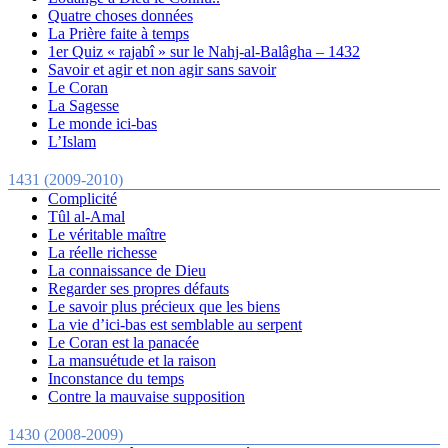
Quatre choses données
La Prière faite à temps
1er Quiz « rajabî » sur le Nahj-al-Balâgha – 1432
Savoir et agir et non agir sans savoir
Le Coran
La Sagesse
Le monde ici-bas
L’Islam
1431 (2009-2010)
Complicité
Tûl al-Amal
Le véritable maître
La réelle richesse
La connaissance de Dieu
Regarder ses propres défauts
Le savoir plus précieux que les biens
La vie d’ici-bas est semblable au serpent
Le Coran est la panacée
La mansuétude et la raison
Inconstance du temps
Contre la mauvaise supposition
1430 (2008-2009)