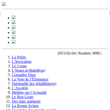
2015-02-04 | Readers 3096 |
La Prière
L’invocation
Le Coran
L’Imam al-Mahdî(qa)
Connaître Dieu
La Voie de l’Éloquence
Spiritualité des Infaillibles(p)
L’Au-delà
Méditer sur l’Actualité
Le Bon Geste
Des états spirituels
La Bonne Action