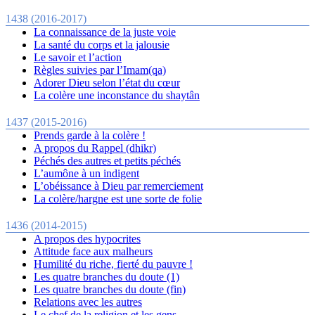
1438 (2016-2017)
La connaissance de la juste voie
La santé du corps et la jalousie
Le savoir et l’action
Règles suivies par l’Imam(qa)
Adorer Dieu selon l’état du cœur
La colère une inconstance du shaytân
1437 (2015-2016)
Prends garde à la colère !
A propos du Rappel (dhikr)
Péchés des autres et petits péchés
L’aumône à un indigent
L’obéissance à Dieu par remerciement
La colère/hargne est une sorte de folie
1436 (2014-2015)
A propos des hypocrites
Attitude face aux malheurs
Humilité du riche, fierté du pauvre !
Les quatre branches du doute (1)
Les quatre branches du doute (fin)
Relations avec les autres
Le chef de la religion et les gens