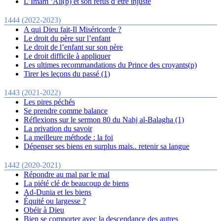
L’Imam ‘Alî(p) et son refus d’être injuste
1444 (2022-2023)
A qui Dieu fait-Il Miséricorde ?
Le droit du père sur l’enfant
Le droit de l’enfant sur son père
Le droit difficile à appliquer
Les ultimes recommandations du Prince des croyants(p)
Tirer les leçons du passé (1)
1443 (2021-2022)
Les pires péchés
Se prendre comme balance
Réflexions sur le sermon 80 du Nahj al-Balagha (1)
La privation du savoir
La meilleure méthode : la foi
Dépenser ses biens en surplus mais.. retenir sa langue
1442 (2020-2021)
Répondre au mal par le mal
La piété clé de beaucoup de biens
Ad-Dunia et les biens
Équité ou largesse ?
Obéir à Dieu
Bien se comporter avec la descendance des autres