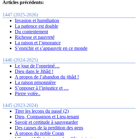
Articles précédents:
1447 (2025-2026)
Invasion et humiliation
La patience est double
Du contentement
Richesse et pauvreté
La raison et l’ignorance
S’enrichir et s’appauvrir en ce monde
1446 (2024-2025)
Le jour de l’opprimé…
Dieu dans le Jihâd !
A propos de l’abandon du jihâd !
La raison prisonnière
S’opposer à l’injustice et …
Pierre volée..
1445 (2023-2024)
Tirer les leçons du passé (2)
Dieu, Compagnon et Lieu-tenant
Savoir et certitude à sauvegarder
Des causes de la perdition des gens
A propos du noble Coran