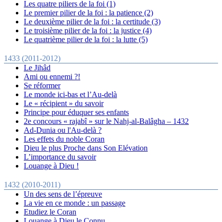
Les quatre piliers de la foi (1)
Le premier pilier de la foi : la patience (2)
Le deuxième pilier de la foi : la certitude (3)
Le troisième pilier de la foi : la justice (4)
Le quatrième pilier de la foi : la lutte (5)
1433 (2011-2012)
Le Jihâd
Ami ou ennemi ?!
Se réformer
Le monde ici-bas et l’Au-delà
Le « récipient » du savoir
Principe pour éduquer ses enfants
2e concours « rajabî » sur le Nahj-al-Balâgha – 1432
Ad-Dunia ou l'Au-delà ?
Les effets du noble Coran
Dieu le plus Proche dans Son Elévation
L’importance du savoir
Louange à Dieu !
1432 (2010-2011)
Un des sens de l’épreuve
La vie en ce monde : un passage
Etudiez le Coran
Louange à Dieu le Connu..