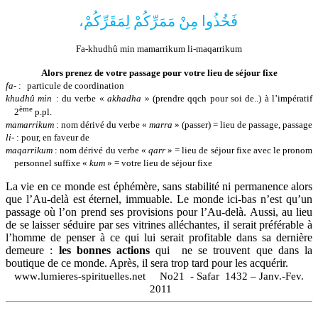
فَخُذُوا مِنْ مَمَرِّكُمْ لِمَقَرِّكُمْ،
Fa-khudhû min mamarrikum li-maqarrikum
Alors prenez de votre passage pour votre lieu de séjour fixe
fa-
:
particule de coordination
khudhû min
: du verbe «
akhadha
» (
prendre qqch pour soi de..
) à l’impératif
ème
2
p.pl.
mamarrikum
: nom dérivé du verbe «
marra
» (passer) = lieu de passage, passage
li-
: pour, en faveur de
maqarrikum
: nom dérivé du verbe «
qarr
» = lieu de séjour fixe avec le pronom
personnel suffixe «
kum
» = votre lieu de séjour fixe
La vie en ce monde est éphémère, sans stabilité ni permanence alors
que l’Au-delà est éternel, immuable. Le monde ici-bas n’est qu’un
passage où l’on prend ses provisions pour l’Au-delà. Aussi, au lieu
de se laisser séduire par ses vitrines alléchantes, il serait préférable à
l’homme de penser à ce qui lui serait profitable dans sa dernière
demeure :
les bonnes actions
qui
ne se trouvent que dans la
boutique de ce monde. Après, il sera trop tard pour les acquérir.
www
.
lumieres
-
spirituelles
.
net
No21
-
Safar
1432 –
Janv.-Fev.
2011