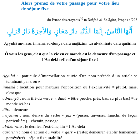
Alors prenez de votre passage pour votre lieu
de séjour fixe.
(p)
du Prince des croyants
in
Nahjah al-Balâgha
, Propos n°203
أَيُّهَا النَّاسُ، إِنَّمَا الدُّنْيَا دارُ مَجَازٍ، وَالاْخِرَةُ دَارُ قَرَارٍ،
Ayyuhâ an-nâsu, innamâ ad-dunyâ dâru majâzinn wa al-akhiratu dâru qarârinn
Ô vous les gens, c’est que la vie en ce monde est la demeure d
’
un passage et
l’Au-delà celle d’un séjour fixe !
Ayyuhâ
:
particule d’interpellation suivie d’un nom précédé d’un article se
terminant par « ou »
innamâ
: locution pour marquer l’opposition ou l’exclusivité = plutôt, mais,
c’est que
ad-dunyâ
: nom tiré du verbe
«
danâ
» (être proche, près, bas, au plus bas) = le
monde ici-bas
dâru
: demeure
majâzinn
: nom dérivé du verbe
«
jâz
» (passer, traverser, franchir de façon
particulière) = chemin, passage
al-âkhiratu
: le dernier, l’extrême, fin = l’Au-delà
qarârinn
: nom d’action du verbe «
qarr
» (rester, demeurer, établir fermement,
persévérer) = séjour fixe, stabilité