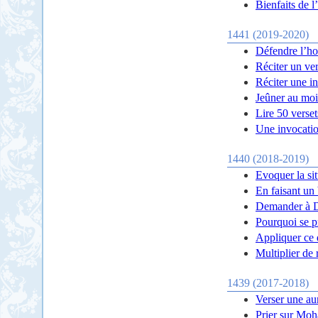
Bienfaits de 
1441 (2019-2020)
Défendre l’h
Réciter un ver
Réciter une i
Jeûner au moi
Lire 50 verset
Une invocatio
1440 (2018-2019)
Evoquer la si
En faisant un 
Demander à 
Pourquoi se p
Appliquer ce 
Multiplier de r
1439 (2017-2018)
Verser une au
Prier sur Moh