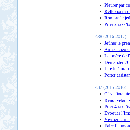
Pleurer par cr
Réflexions sur
Rompre le je
Prier 2 raka‘t
1438 (2016-2017)
Jeûner le pre
Aimer Dieu e
La prière de l
Demander 70 f
Lire le Coran 
Porter assista
1437 (2015-2016)
C'est l'intent
Renouvelant s
Prier 4 raka‘t
Evoquer l’Ima
Vivifier la nu
Faire l’aumôn