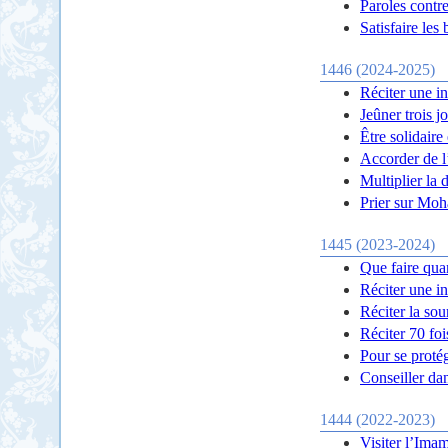
Paroles contre
Satisfaire les
1446 (2024-2025)
Réciter une in
Jeûner trois j
Être solidaire 
Accorder de l
Multiplier la 
Prier sur Moh
1445 (2023-2024)
Que faire qua
Réciter une in
Réciter la sou
Réciter 70 foi
Pour se proté
Conseiller da
1444 (2022-2023)
Visiter l’Ima