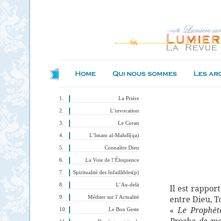
La Prière
L’invocation
Le Coran
L’Imam al-Mahdî(qa)
Connaître Dieu
La Voie de l’Éloquence
Spiritualité des Infaillibles(p)
L’Au-delà
Il est rappor
entre Dieu, T
Méditer sur l’Actualité
«
Le Prophèt
Le Bon Geste