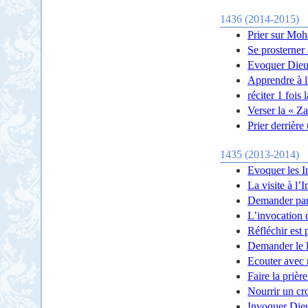
1436 (2014-2015)
Prier sur Moh
Se prosterner
Evoquer Dieu
Apprendre à l
réciter 1 fois
Verser la « Za
Prier derrière
1435 (2013-2014)
Evoquer les 
La visite à l
Demander pa
L’invocation 
Réfléchir est 
Demander le li
Ecouter avec 
Faire la prièr
Nourrir un cr
Invoquer Dieu