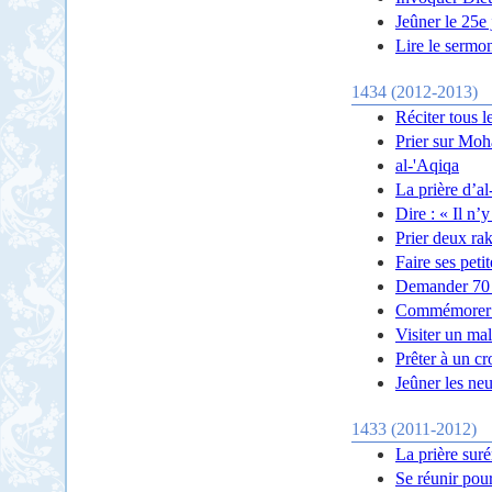
Jeûner le 25e
Lire le sermo
1434 (2012-2013)
Réciter tous l
Prier sur Mo
al-'Aqiqa
La prière d’a
Dire : « Il n’
Prier deux rak
Faire ses peti
Demander 70 
Commémorer l
Visiter un ma
Prêter à un cr
Jeûner les ne
1433 (2011-2012)
La prière suré
Se réunir pou