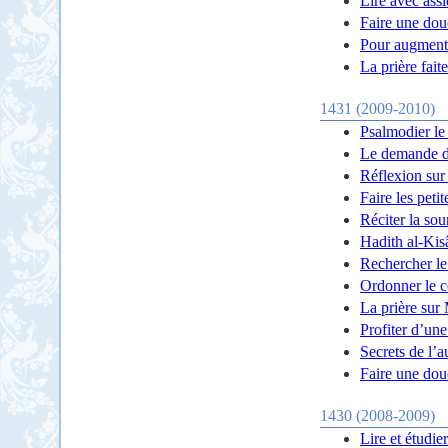
Lire avec ass
Faire une douc
Pour augmente
La prière fait
1431 (2009-2010)
Psalmodier le
Le demande d
Réflexion sur
Faire les peti
Réciter la so
Hadith al-Kis
Rechercher le
Ordonner le c
La prière sur
Profiter d’un
Secrets de l’
Faire une douc
1430 (2008-2009)
Lire et étudie