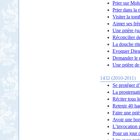
Prier sur Moh
Prier dans la
Visiter la to
Aimer ses frè
Une prière (s
Réconcilier d
La douche rit
Evoquer Die
Demander le m
Une prière de
1432 (2010-2011)
Se protéger d
La prosternat
Réciter tous l
Retenir 40 ha
Faire une priè
Avoir une bo
L’invocation 
Pour un jour 