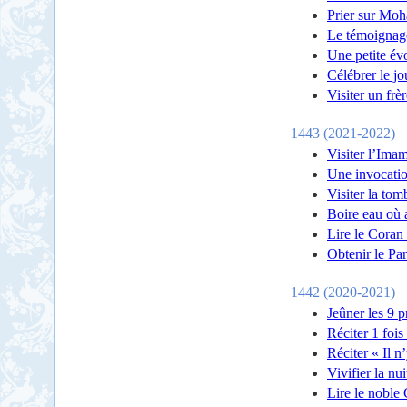
Prier sur Mo
Le témoignag
Une petite évo
Célébrer le j
Visiter un frè
1443 (2021-2022)
Visiter l’Imam
Une invocatio
Visiter la tom
Boire eau où a
Lire le Coran 
Obtenir le Pa
1442 (2020-2021)
Jeûner les 9 
Réciter 1 fois
Réciter « Il n
Vivifier la nu
Lire le noble 