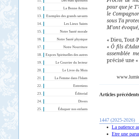
Proche de mo
Des états spirituels
pour que je T’
La Bonne Action
le Compagnon
Exemples des grands savants
sous Ta protec
Les Lieux Saints
M’ont évoqué, 
Notre Santé morale
« Dieu, Tout-P
Notre Santé physique
«
Ô fils d’Ad
Notre Nourriture
assemblée me
Expces Spirituelles des autres
précisé une «
Le Courrier du lecteur
Le Livre du Mois
www
.
lumi
La Femme dans l'Islam
Entretiens
Éditorial
Articles précédents
Divers
Éduquer nos enfants
1447 (2025-2026)
La patience a
Etre une parur