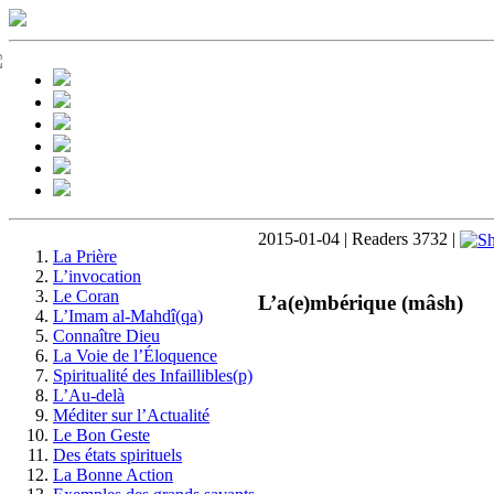
2015-01-04 | Readers 3732 |
La Prière
L’invocation
Le Coran
L’a(e)mbérique (mâsh)
L’Imam al-Mahdî(qa)
Connaître Dieu
La Voie de l’Éloquence
Spiritualité des Infaillibles(p)
L’Au-delà
Méditer sur l’Actualité
Le Bon Geste
Des états spirituels
La Bonne Action