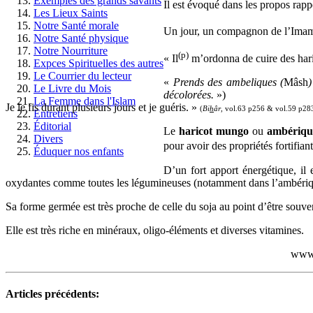
Exemples des grands savants
Il est évoqué dans les propos rappo
Les Lieux Saints
Notre Santé morale
Un jour, un compagnon de l’Imam
Notre Santé physique
Notre Nourriture
(p)
« Il
m’ordonna de cuire des har
Expces Spirituelles des autres
Le Courrier du lecteur
«
Prends des ambeliques (
Mâsh
)
Le Livre du Mois
décolorées.
»)
La Femme dans l'Islam
Je le fis durant plusieurs jours et je guéris. »
(
Bi
h
âr
, vol.63 p256 & vol.59 p28
Entretiens
Éditorial
Le
haricot mungo
ou
ambériq
Divers
pour avoir des propriétés fortifiante
Éduquer nos enfants
D’un fort apport énergétique, il 
oxydantes comme toutes les légumineuses (notamment dans l’ambéri
Sa forme germée est très proche de celle du soja au point d’être souve
Elle est très riche en minéraux, oligo-éléments et diverses vitamines.
ww
Articles précédents: