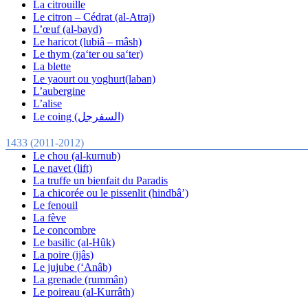
La citrouille
Le citron – Cédrat (al-Atraj)
L’œuf (al-bayd)
Le haricot (lubiâ – mâsh)
Le thym (za‘ter ou sa‘ter)
La blette
Le yaourt ou yoghurt(laban)
L’aubergine
L’alise
Le coing (السفرجل)
1433 (2011-2012)
Le chou (al-kurnub)
Le navet (lift)
La truffe un bienfait du Paradis
La chicorée ou le pissenlit (hindbâ’)
Le fenouil
La fève
Le concombre
Le basilic (al-Hûk)
La poire (ijâs)
Le jujube (‘Anâb)
La grenade (rummân)
Le poireau (al-Kurrâth)