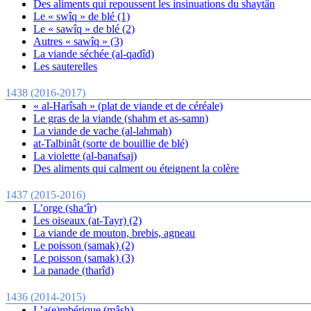
Des aliments qui repoussent les insinuations du shaytân
Le « swîq » de blé (1)
Le « sawîq » de blé (2)
Autres « sawîq » (3)
La viande séchée (al-qadîd)
Les sauterelles
1438 (2016-2017)
« al-Harîsah » (plat de viande et de céréale)
Le gras de la viande (shahm et as-samn)
La viande de vache (al-lahmah)
at-Talbinât (sorte de bouillie de blé)
La violette (al-banafsaj)
Des aliments qui calment ou éteignent la colère
1437 (2015-2016)
L’orge (sha‘îr)
Les oiseaux (at-Tayr) (2)
La viande de mouton, brebis, agneau
Le poisson (samak) (2)
Le poisson (samak) (3)
La panade (tharîd)
1436 (2014-2015)
L’a(e)mbérique (mâsh)