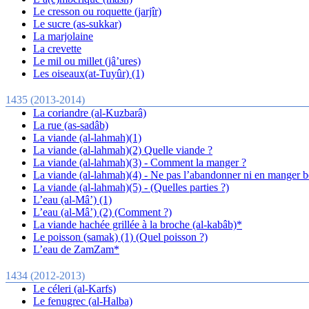
Le cresson ou roquette (jarjîr)
Le sucre (as-sukkar)
La marjolaine
La crevette
Le mil ou millet (jâ’ures)
Les oiseaux(at-Tuyûr) (1)
1435 (2013-2014)
La coriandre (al-Kuzbarâ)
La rue (as-sadâb)
La viande (al-lahmah)(1)
La viande (al-lahmah)(2) Quelle viande ?
La viande (al-lahmah)(3) - Comment la manger ?
La viande (al-lahmah)(4) - Ne pas l’abandonner ni en manger 
La viande (al-lahmah)(5) - (Quelles parties ?)
L’eau (al-Mâ’) (1)
L’eau (al-Mâ’) (2) (Comment ?)
La viande hachée grillée à la broche (al-kabâb)*
Le poisson (samak) (1) (Quel poisson ?)
L’eau de ZamZam*
1434 (2012-2013)
Le céleri (al-Karfs)
Le fenugrec (al-Halba)