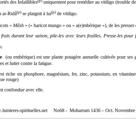
(p)
rtés des Infaillibles
uniquement pour remédier au vitiligo (trouble de
(p)
(p)
 ar-Ridâ
se plaignit à lui
de vitiligo.
icots «
Mâsh
» (« haricot mungo » ou « a(e)mbérique »), de les presser
 frais durant leur saison, pile-les avec leurs feuilles. Presse-les pour
3)
ue
(ou embérique)
est une plante potagère annuelle cultivée pour ses
s et lutter contre la fatigue.
est riche en phosphore, magnésium, fer, zinc, potassium, en vitamines
que rouge)
nt confondue avec elle.
w
.
lumieres
-
spirituelles
.
net
No68 -
Moharram 1436 – Oct.
Novembre