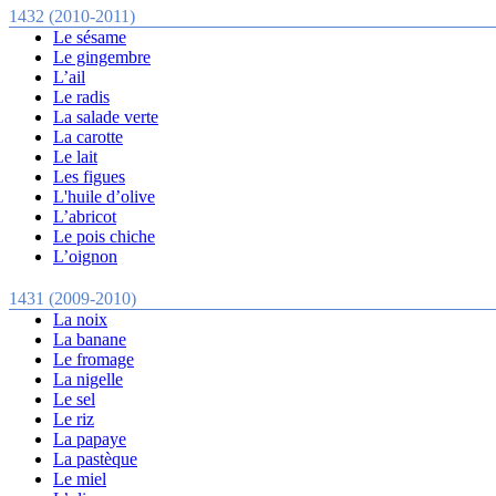
1432 (2010-2011)
Le sésame
Le gingembre
L’ail
Le radis
La salade verte
La carotte
Le lait
Les figues
L'huile d’olive
L’abricot
Le pois chiche
L’oignon
1431 (2009-2010)
La noix
La banane
Le fromage
La nigelle
Le sel
Le riz
La papaye
La pastèque
Le miel