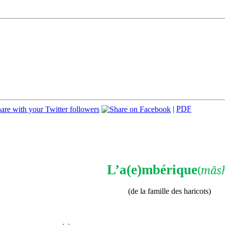
|
PDF
L’a(e)mb
érique
(
mâs
(de la famille des haricots)