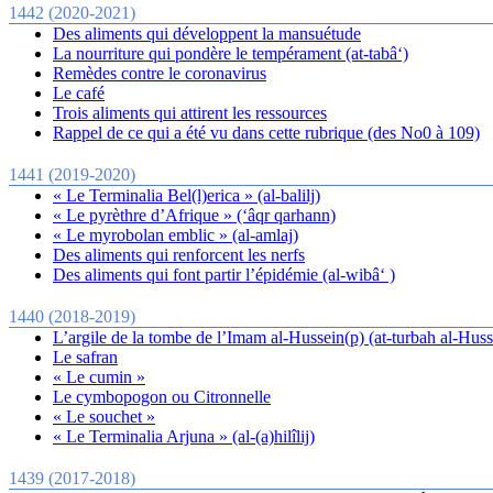
1442 (2020-2021)
Des aliments qui développent la mansuétude
La nourriture qui pondère le tempérament (at-tabâ‘)
Remèdes contre le coronavirus
Le café
Trois aliments qui attirent les ressources
Rappel de ce qui a été vu dans cette rubrique (des No0 à 109)
1441 (2019-2020)
« Le Terminalia Bel(l)erica » (al-balilj)
« Le pyrèthre d’Afrique » (‘âqr qarhann)
« Le myrobolan emblic » (al-amlaj)
Des aliments qui renforcent les nerfs
Des aliments qui font partir l’épidémie (al-wibâ‘ )
1440 (2018-2019)
L’argile de la tombe de l’Imam al-Hussein(p) (at-turbah al-Hus
Le safran
« Le cumin »
Le cymbopogon ou Citronnelle
« Le souchet »
« Le Terminalia Arjuna » (al-(a)hilîlij)
1439 (2017-2018)