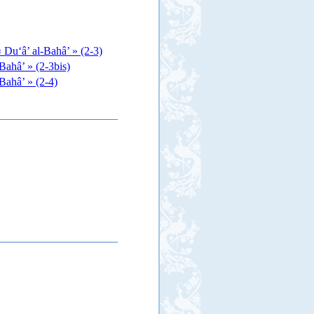
 Du‘â’ al-Bahâ’ » (2-3)
Bahâ’ » (2-3bis)
-Bahâ’ » (2-4)