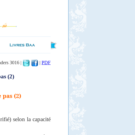
aders 3016 |
|
PDF
as (2)
 pas (2)
fié) selon la capacité