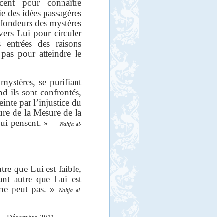
cent pour connaître
ie des idées passagères
ofondeurs des mystères
ers Lui pour circuler
 entrées des raisons
 pas pour atteindre le
mystères, se purifiant
and ils sont confrontés,
einte par l’injustice du
ure de la Mesure de la
x qui pensent. »
Nahja al-
tre que Lui est faible,
ant autre que Lui est
t ne peut pas. »
Nahja al-