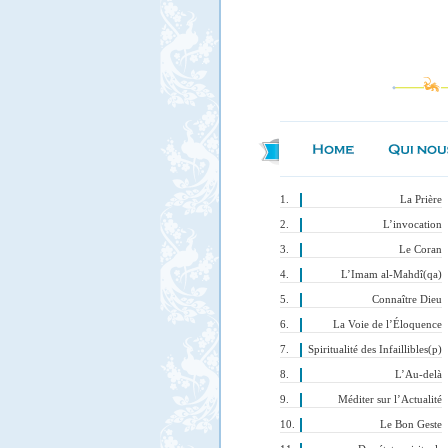
La Prière
L’invocation
Le Coran
L’Imam al-Mahdî(qa)
Connaître Dieu
La Voie de l’Éloquence
Spiritualité des Infaillibles(p)
L’Au-delà
Méditer sur l’Actualité
Le Bon Geste