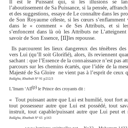
Il est le Puissant qui, si les illusions se lan
l’aboutissement de Sa Puissance, si la pensée, affranch
et des suggestions, essaye de Le connaître dans les pr
de Son Royaume céleste, si les cœurs s’enflamment v
dans le « comment » de Ses Attributs, et si les
s’enfoncent dans là où les Attributs ne L’atteignent
[Il]
savoir de Son Essence,
les repousse.
Ils parcourent les lieux dangereux des ténèbres des 
vers Lui (qu’Il soit Glorifié), alors, ils reviennent qu
sachant : que l’Essence de la connaissance n’est pas att
parcours sur les chemins écartés, que l’idée de la mes
Majesté de Sa Gloire
ne vient pas à l’esprit de ceu
Balâgha
,
Khutbah
N° 91 p212/3
(p)
L’Imam
‘Alî
le Prince des croyants dit :
«
Tout puissant autre que Lui est humilié, tout fort au
tout possesseur autre que Lui est possédé, tout sav
instruit, tout capable/puissant autre que Lui peut e
Balâgha
,
Khutbah
N° 65
p163