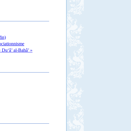
fin)
sociationnisme
« Du‘â’ al-Bahâ’ »