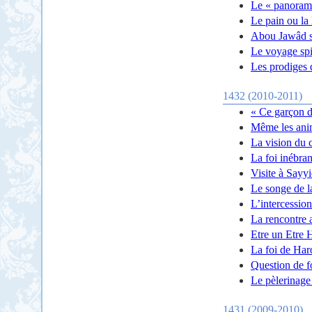
Le « panorama
Le pain ou la
Abou Jawâd su
Le voyage spi
Les prodiges 
1432 (2010-2011)
« Ce garçon d
Même les anim
La vision du 
La foi inébran
Visite à Sayy
Le songe de l
L’intercession
La rencontre 
Etre un Etre
La foi de Ha
Question de f
Le pèlerinag
1431 (2009-2010)