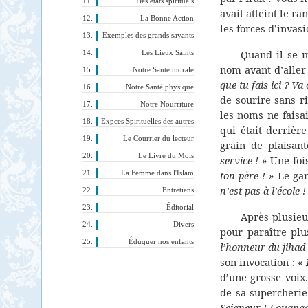
Des états spirituels
avait atteint le ra
La Bonne Action
les forces d’invas
Exemples des grands savants
Quand il se m
Les Lieux Saints
nom avant d’aller
Notre Santé morale
que tu fais ici ? Va
Notre Santé physique
de sourire sans ri
Notre Nourriture
les noms ne faisa
Expces Spirituelles des autres
qui était derrièr
Le Courrier du lecteur
grain de plaisan
Le Livre du Mois
service !
» Une fois
ton père !
» Le gar
La Femme dans l'Islam
n’est pas à l’école !
Entretiens
Éditorial
Après plusieur
Divers
pour paraître pl
Éduquer nos enfants
l’honneur du jihad 
son invocation : «
d’une grosse voix
de sa supercherie.
Seigneur ! Louange