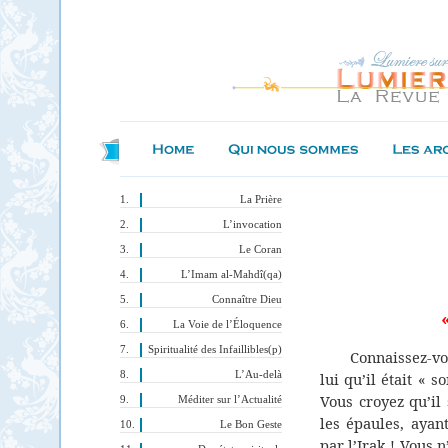
La Prière
L’invocation
Le Coran
L’Imam al-Mahdî(qa)
Connaître Dieu
La Voie de l’Éloquence
Spiritualité des Infaillibles(p)
Connaissez-vo
L’Au-delà
lui qu’il était « 
Vous croyez qu’il
Méditer sur l’Actualité
les épaules, ayan
Le Bon Geste
par l’Irak ! Vous 