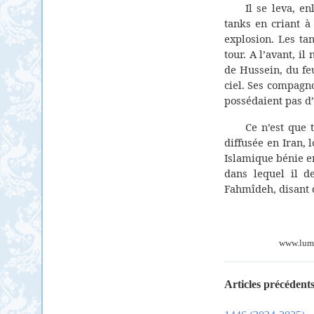
Il se leva, e
tanks en criant à
explosion. Les tan
tour. A l’avant, i
de Hussein, du fe
ciel. Ses compagno
possédaient pas d’e
Ce n’est que 
diffusée en Iran,
Islamique bénie 
dans lequel il d
Fahmîdeh, disant 
www.lumie
Articles précédents