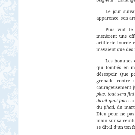
Le jour suiva
apparence, son ard
Puis vint le
menèrent une offe
artillerie lourde 
n’avaient que des 
Les hommes ép
qui tombés en ma
désespoir. Que po
grenade contre 
courageusement ju
plus, tout sera fini
dirait quoi faire.
. 
du
jihad
, du mart
Dieu pour ne pas 
main sur sa ceintu
se dit-il d’un ton 