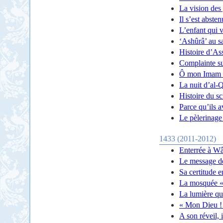
La vision des
Il s’est abste
L’enfant qui v
‘Ashûrâ’ au s
Histoire d’As
Complainte s
Ô mon Imam 
La nuit d’al-
Histoire du s
Parce qu’ils a
Le pèlerinage
1433 (2011-2012)
Enterrée à W
Le message d
Sa certitude e
La mosquée «
La lumière qu
« Mon Dieu ! 
A son réveil, 