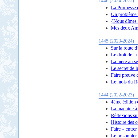
1446 (2024-2025)
La Promesse d
Un problème 
{Nous dîmes :
Mes deux Am
1445 (2023-2024)
Sur la route d
Le droit de la
La mère au se
Le secret de l
Faire preuve 
Le mois du 
1444 (2022-2023)
4ème édition 
La machine à 
Réflexions su
Histoire des 
Faire « entrer
Le prisonnier 