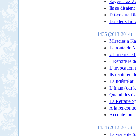
Sayyida az-Ze
Ils se disaien
Est-ce que D
Les deux frèr
1435 (2013-2014)
Miracles à Ka
La route de N
« Il me reste 
« Rendre le d
L’invocation 
Ils récitèrent
La fidélité au
L’Imam(qa) l
Quand des évo
La Retraite S
A la rencontre
Accepte mon r
1434 (2012-2013)
La visite de 