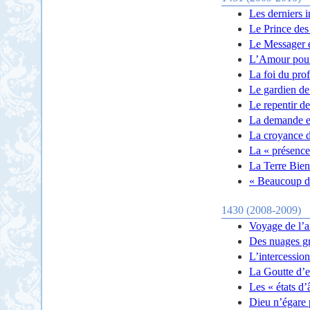
Les derniers 
Le Prince des 
Le Messager es
L’Amour pour
La foi du pro
Le gardien de
Le repentir d
La demande e
La croyance 
La « présence
La Terre Bie
« Beaucoup de
1430 (2008-2009)
Voyage de l’a
Des nuages grâ
L’intercessio
La Goutte d’
Les « états d
Dieu n’égare 