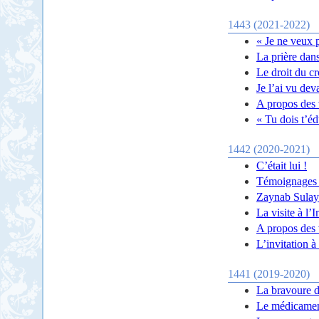
1443 (2021-2022)
« Je ne veux 
La prière dans
Le droit du cr
Je l’ai vu dev
A propos des 
« Tu dois t’é
1442 (2020-2021)
C’était lui !
Témoignages d
Zaynab Sulaym
La visite à l
A propos des v
L’invitation 
1441 (2019-2020)
La bravoure 
Le médicament