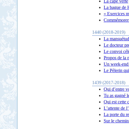
La cape verte
La bague de 
« Exercices m
Commémorer e
1440 (2018-2019)
La mansuétude
Le docteur pre
Le convoi cél
Propos de la 
Un week-end 
Le Pèlerin qui
1439 (2017-2018)
Qui d’entre v
Tu as gagné le
Qui est cette
L’attente de 
La porte du re
Sur le chemin