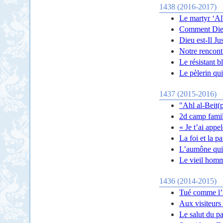
1438 (2016-2017)
Le martyr ‘Al
Comment Dieu
Dieu est-Il Ju
Notre rencont
Le résistant b
Le pèlerin qui
1437 (2015-2016)
"Ahl al-Beit(p
2d camp famil
« Je t’ai app
La foi et la p
L’aumône qui 
Le vieil homme
1436 (2014-2015)
Tué comme l’
Aux visiteurs
Le salut du pa