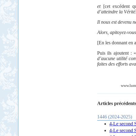
et
[cet excédent q
d’atteindre la Vérité
Il nous est devenu né
Alors, apitoyez-vou
[En les donnant en 
Puis ils ajoutent : 
d’aucune utilité co
faites des efforts a
www.lumie
Articles précédents
1446 (2024-2025)
4-Le second So
4-Le second So