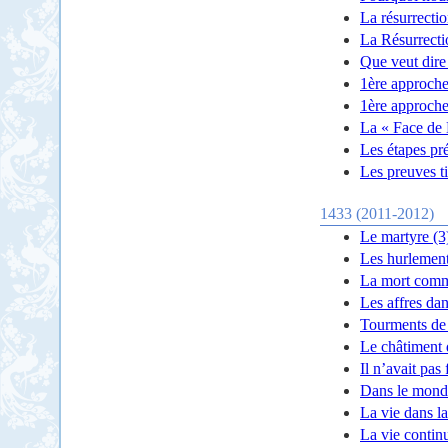
La résurrectio
La Résurrecti
Que veut dire
1ère approche
1ère approche
La « Face de D
Les étapes pr
Les preuves ti
1433 (2011-2012)
Le martyre (3
Les hurlement
La mort comme
Les affres da
Tourments de 
Le châtiment
Il n’avait pas 
Dans le monde 
La vie dans l
La vie contin