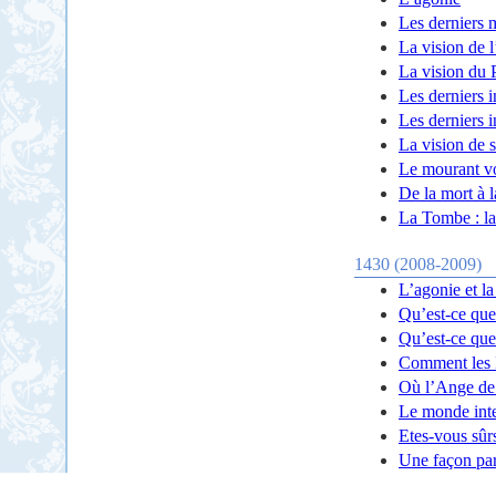
Les derniers
La vision de 
La vision du 
Les derniers i
Les derniers i
La vision de 
Le mourant vo
De la mort à 
La Tombe : l
1430 (2008-2009)
L’agonie et la
Qu’est-ce que 
Qu’est-ce que 
Comment les In
Où l’Ange de 
Le monde inte
Etes-vous sûrs
Une façon part