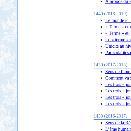
A propos du P
1440 (2018-2019)
Le monde ici-
« Terme » et 
« Terme » et«
Le « terme » e
Unicité au ni
Particularités
1439 (2017-2018)
Sens de l’imma
Comment va s’e
Les trois « jo
Les trois « jo
Les trois « jo
Les trois « jo
1438 (2016-2017)
Sens de la Ré
L’âme humaine