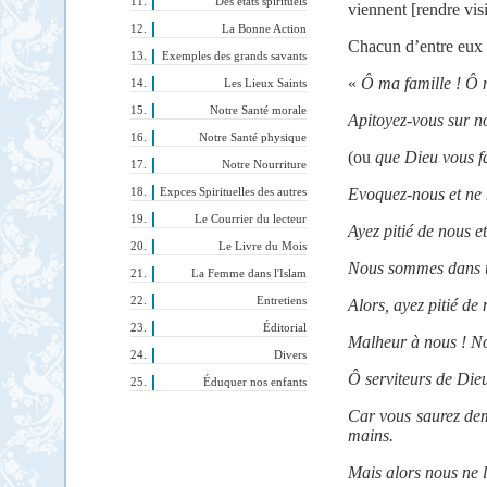
Des états spirituels
viennent [
rendre visi
La Bonne Action
Chacun d’entre eux s
Exemples des grands savants
«
Ô ma famille ! Ô 
Les Lieux Saints
Notre Santé morale
Apitoyez-vous sur n
Notre Santé physique
(ou
que Dieu vous fa
Notre Nourriture
Evoquez-nous et ne 
Expces Spirituelles des autres
Le Courrier du lecteur
Ayez pitié de nous 
Le Livre du Mois
Nous sommes dans une
La Femme dans l'Islam
Entretiens
Alors, ayez pitié d
Éditorial
Malheur à nous ! N
Divers
Ô serviteurs de Dieu
Éduquer nos enfants
Car vous saurez de
mains.
Mais alors nous ne 