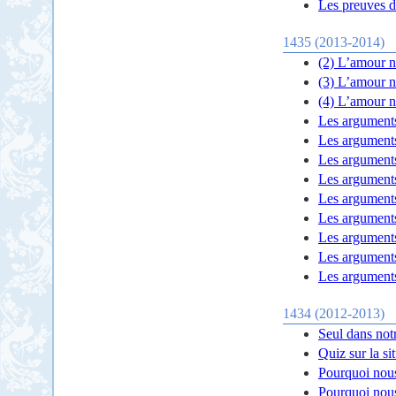
Les preuves d
1435 (2013-2014)
(2) L’amour na
(3 ) L’amour na
(4) L’amour na
Les arguments
Les arguments
Les arguments
Les arguments
Les arguments
Les arguments
Les arguments
Les arguments
Les arguments
1434 (2012-2013)
Seul dans not
Quiz sur la si
Pourquoi nous
Pourquoi nous