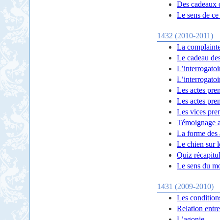
Des cadeaux o
Le sens de ce
1432 (2010-2011)
La complainte
Le cadeau de
L’interrogato
L’interrogato
Les actes pren
Les actes pren
Les vices pre
Témoignage a
La forme des
Le chien sur l
Quiz récapitul
Le sens du mo
1431 (2009-2010)
Les condition
Relation entre
L’agonie