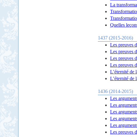
La transformat
Transformation
Transformation
Quelles leçons
1437 (2015-2016)
Les preuves d
Les preuves d
Les preuves d
Les preuves d
L’éternité de 
L’éternité de 
1436 (2014-2015)
Les arguments
Les arguments
Les arguments
Les arguments
Les arguments
Les preuves d