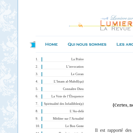
La Prière
L’invocation
Le Coran
L’Imam al-Mahdî(qa)
Connaître Dieu
La Voie de l’Éloquence
Spiritualité des Infaillibles(p)
{Certes, n
L’Au-delà
Méditer sur l’Actualité
Le Bon Geste
Il est rapporté des 