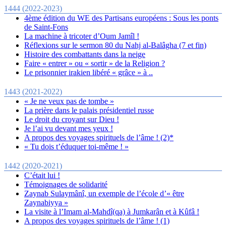
1444 (2022-2023)
4ème édition du WE des Partisans européens : Sous les ponts
de Saint-Fons
La machine à tricoter d’Oum Jamîl !
Réflexions sur le sermon 80 du Nahj al-Balâgha (7 et fin)
Histoire des combattants dans la neige
Faire « entrer » ou « sortir » de la Religion ?
Le prisonnier irakien libéré « grâce » à ..
1443 (2021-2022)
« Je ne veux pas de tombe »
La prière dans le palais présidentiel russe
Le droit du croyant sur Dieu !
Je l’ai vu devant mes yeux !
A propos des voyages spirituels de l’âme ! (2)*
« Tu dois t’éduquer toi-même ! »
1442 (2020-2021)
C’était lui !
Témoignages de solidarité
Zaynab Sulaymânî, un exemple de l’école d’« être
Zaynabiyya »
La visite à l’Imam al-Mahdî(qa) à Jumkarân et à Kûfâ !
A propos des voyages spirituels de l’âme ! (1)