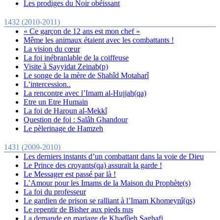
Les prodiges du Noir obéissant
1432 (2010-2011)
« Ce garçon de 12 ans est mon chef »
Même les animaux étaient avec les combattants !
La vision du cœur
La foi inébranlable de la coiffeuse
Visite à Sayyidat Zeinab(p)
Le songe de la mère de Shahîd Motaharî
L’intercession..
La rencontre avec l’Imam al-Hujjah(qa)
Etre un Etre Humain
La foi de Haroun al-Mekkî
Question de foi : Salâh Ghandour
Le pèlerinage de Hamzeh
1431 (2009-2010)
Les derniers instants d’un combattant dans la voie de Dieu
Le Prince des croyants(qa) assurait la garde !
Le Messager est passé par là !
L’Amour pour les Imams de la Maison du Prophète(s)
La foi du professeur
Le gardien de prison se ralliant à l’Imam Khomeynî(qs)
Le repentir de Bisher aux pieds nus
La demande en mariage de Khadîjeh Saghafi