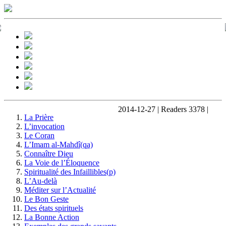
2014-12-27 | Readers 3378 |
La Prière
L’invocation
Le Coran
L’Imam al-Mahdî(qa)
Connaître Dieu
La Voie de l’Éloquence
Spiritualité des Infaillibles(p)
L’Au-delà
Méditer sur l’Actualité
Le Bon Geste
Des états spirituels
La Bonne Action