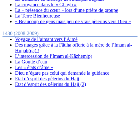
La croyance dans le « Ghayb »
La « présence du cœur » lors d’une prière de groupe
La Terre Bienheureuse
« Beaucoup de gens mais peu de vrais pèlerins vers Dieu »
1430 (2008-2009)
Voyage de l’aimant vers l’Aimé
Des nuages grâce à la Fâtiha offerte à la mère de l’Imam al-
Hujjah(qa) !
L’intercession de l’Imam al-Kâzhem(p)
La Goutte d’eau
Les « états d’âme »
Dieu n’égare pas celui qui demande la guidance
Etat d’esprit des pèlerins du Hajj
Etat d’esprit des pèlerins du Hajj (2)