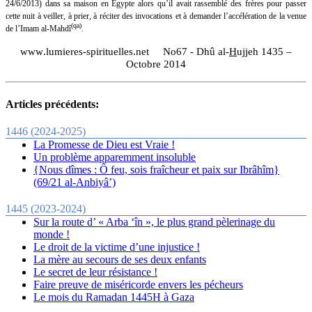
24/6/2013) dans sa maison en Egypte alors qu’il avait rassemblé des frères pour passer
cette nuit à veiller, à prier, à réciter des invocations et à demander l’accélération de la venue
(qa)
de l’Imam al-Mahdî
.
www
.
lumieres
-
spirituelles
.
net
No67
-
Dhû al-
H
ujjeh 1435 –
Octobre
2014
Articles précédents:
1446 (2024-2025)
La Promesse de Dieu est Vraie !
Un problème apparemment insoluble
{Nous dîmes : Ô feu, sois fraîcheur et paix sur Ibrâhîm}
(69/21 al-Anbiyâ’)
1445 (2023-2024)
Sur la route d’ « Arba ‘în », le plus grand pèlerinage du
monde !
Le droit de la victime d’une injustice !
La mère au secours de ses deux enfants
Le secret de leur résistance !
Faire preuve de miséricorde envers les pécheurs
Le mois du Ramadan 1445H à Gaza