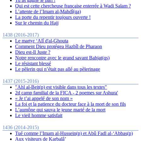
Tu as gagné le pari !
Qui est cette chercheuse française enterrée à Wadi Salam ?
L’attente de l’Imam al-Mahdî(qa)
La porte du repentir toujours ouverte !
Sur le chemin du Hajj
1438 (2016-2017)
Le martyr ‘Alî d'al-Ghouta
Comment Dieu protégea Hazbîl de Pharaon
Dieu est-Il Juste ?
Notre rencontre avec le grand savant Bahjat(qs)
Le résistant blessé
Le pèlerin qui n’était pas allé au pèlerinage
1437 (2015-2016)
"Ahl al-Beit(p) est visible dans tous les textes"
2d camp familial de la FICA - 2 poemes sur Ashura'
« Je t’ai appelé de son nom »
La foi et la patience du docteur face à la mort de son fils
L’aumône qui sauva le jeune marié de la mort
Le vieil homme satisfait
1436 (2014-2015)
Tué comme l’Imam al-Hussein(p) et Abû Fadl al-‘Abbas(p)
Aux visiteurs de Karbalâ’