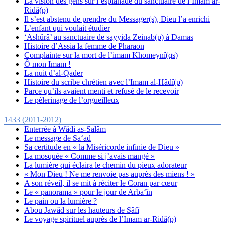
La vision des gens sur l’esplanade du sanctuaire de l’Imam ar-
Ridâ(p)
Il s’est abstenu de prendre du Messager(s), Dieu l’a enrichi
L’enfant qui voulait étudier
‘Ashûrâ’ au sanctuaire de sayyida Zeinab(p) à Damas
Histoire d’Assia la femme de Pharaon
Complainte sur la mort de l’imam Khomeynî(qs)
Ô mon Imam !
La nuit d’al-Qader
Histoire du scribe chrétien avec l’Imam al-Hâdî(p)
Parce qu’ils avaient menti et refusé de le recevoir
Le pèlerinage de l’orgueilleux
1433 (2011-2012)
Enterrée à Wâdi as-Salâm
Le message de Sa‘ad
Sa certitude en « la Miséricorde infinie de Dieu »
La mosquée « Comme si j’avais mangé »
La lumière qui éclaira le chemin du pieux adorateur
« Mon Dieu ! Ne me renvoie pas auprès des miens ! »
A son réveil, il se mit à réciter le Coran par cœur
Le « panorama » pour le jour de Arba‘în
Le pain ou la lumière ?
Abou Jawâd sur les hauteurs de Sâfî
Le voyage spirituel auprès de l’Imam ar-Ridâ(p)