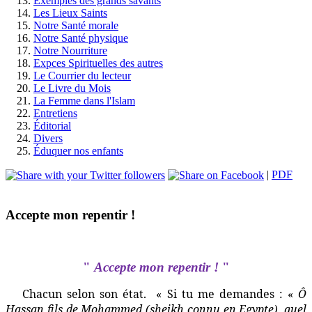
Exemples des grands savants
Les Lieux Saints
Notre Santé morale
Notre Santé physique
Notre Nourriture
Expces Spirituelles des autres
Le Courrier du lecteur
Le Livre du Mois
La Femme dans l'Islam
Entretiens
Éditorial
Divers
Éduquer nos enfants
|
PDF
Accepte mon repentir !
"
Accepte mon repentir !
"
Chacun selon son état.
« Si tu me demandes : «
Ô
Hassan fils de Mohammed (sheikh connu en Egypte), quel