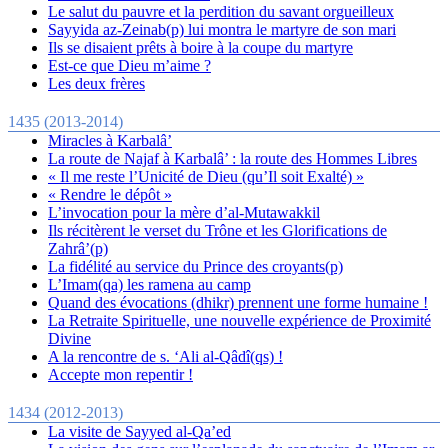
Le salut du pauvre et la perdition du savant orgueilleux
Sayyida az-Zeinab( p) lui montra le martyre de son mari
Ils se disaient prêts à boire à la coupe du martyre
Est-ce que Dieu m’aime ?
Les deux frères
1435 (2013-2014)
Miracles à Karbalâ’
La route de Najaf à Karbalâ’ : la route des Hommes Libres
« Il me reste l’Unicité de Dieu (qu’Il soit Exalté) »
« Rendre le dépôt »
L’invocation pour la mère d’al-Mutawakkil
Ils récitèrent le verset du Trône et les Glorifications de
Zahrâ’(p)
La fidélité au service du Prince des croyants(p)
L’Imam(qa) les ramena au camp
Quand des évocations (dhikr) prennent une forme humaine !
La Retraite Spirituelle, une nouvelle expérience de Proximité
Divine
A la rencontre de s. ‘Ali al-Qâdî(qs) !
Accepte mon repentir !
1434 (2012-2013)
La visite de Sayyed al-Qa’ed