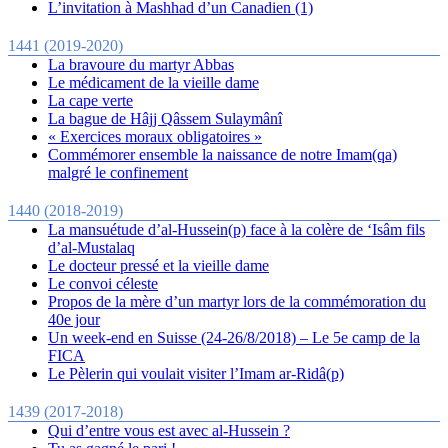
L’invitation à Mashhad d’un Canadien (1)
1441 (2019-2020)
La bravoure du martyr Abbas
Le médicament de la vieille dame
La cape verte
La bague de Hâjj Qâssem Sulaymânî
« Exercices moraux obligatoires »
Commémorer ensemble la naissance de notre Imam(qa)
malgré le confinement
1440 (2018-2019)
La mansuétude d’al-Hussein(p) face à la colère de ‘Isâm fils
d’al-Mustalaq
Le docteur pressé et la vieille dame
Le convoi céleste
Propos de la mère d’un martyr lors de la commémoration du
40e jour
Un week-end en Suisse (24-26/8/2018) – Le 5e camp de la
FICA
Le Pèlerin qui voulait visiter l’Imam ar-Ridâ(p)
1439 (2017-2018)
Qui d’entre vous est avec al-Hussein ?