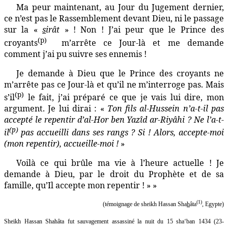
Ma peur maintenant, au Jour du Jugement dernier,
ce n’est pas le Rassemblement devant Dieu, ni le passage
sur la «
s
irât
» ! Non ! J’ai peur que le Prince des
(p)
croyants
m’arrête ce Jour-là et me demande
comment j’ai pu suivre ses ennemis !
Je demande à Dieu que le Prince des croyants ne
m’arrête pas ce Jour-là et qu’il ne m’interroge pas. Mais
(p)
s’il
le fait, j’ai préparé ce que je vais lui dire, mon
argument. Je lui dirai : «
Ton fils al-Hussein n’a-t-il pas
accepté le repentir d’al-Hor ben Yazîd ar-Riyâhi ? Ne l’a-t-
(p)
il
pas accueilli dans ses rangs ? Si ! Alors, accepte-moi
(mon repentir), accueille-moi !
»
Voilà ce qui brûle ma vie à l’heure actuelle ! Je
demande à Dieu, par le droit du Prophète et de sa
famille, qu’Il accepte mon repentir ! » »
(1)
(témoignage de sheikh Hassan Sha
h
âta
, Egypte)
Sheikh Hassan Shahâta fut sauvagement assassiné la nuit du 15 sha‘ban 1434 (23-