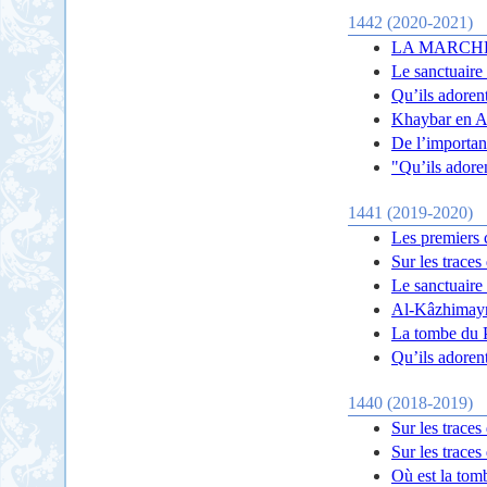
1442 (2020-2021)
LA MARCHE
Le sanctuaire
Qu’ils adoren
Khaybar en A
De l’importan
"Qu’ils adoren
1441 (2019-2020)
Les premiers 
Sur les trace
Le sanctuaire
Al-Kâzhimayn
La tombe du 
Qu’ils adorent
1440 (2018-2019)
Sur les trace
Sur les trace
Où est la tom