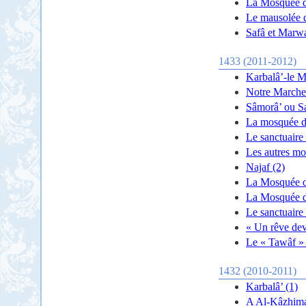
La Mosquée de
Le mausolée 
Safâ et Marw
1433 (2011-2012)
Karbalâ’-le M
Notre Marche
Sâmorâ’ ou S
La mosquée d
Le sanctuaire
Les autres m
Najaf (2)
La Mosquée d
La Mosquée de
Le sanctuair
« Un rêve dev
Le « Tawâf » 
1432 (2010-2011)
Karbalâ’ (1)
A Al-Kâzhima