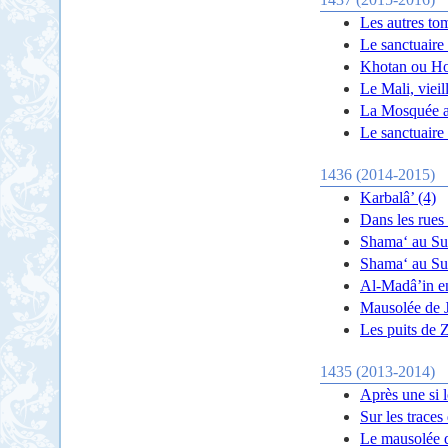
Les autres to
Le sanctuaire
Khotan ou Ho
Le Mali, vieil
La Mosquée a
Le sanctuaire
1436 (2014-2015)
Karbalâ’ (4)
Dans les rues
Shama‘ au Sud
Shama‘ au Su
Al-Madâ’in en
Mausolée de J
Les puits de
1435 (2013-2014)
Après une si 
Sur les trace
Le mausolée 