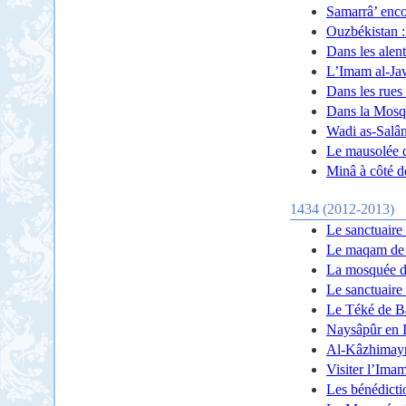
Samarrâ’ enco
Ouzbékistan :
Dans les ale
L’Imam al-Ja
Dans les rues
Dans la Mosq
Wadi as-Salâm
Le mausolée 
Minâ à côté 
1434 (2012-2013)
Le sanctuaire
Le maqam de S
La mosquée d
Le sanctuair
Le Téké de B
Naysâpûr en 
Al-Kâzhimayn
Visiter l’Ima
Les bénédict