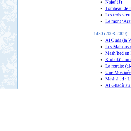
Najaf (1)
Tombeau de Dh
Les trois vœu
Le mont ‘Ara
1430 (2008-2009)
Al Quds (la V
Les Maisons 
Mash’hed en 
Karbalâ’ : un 
La retraite (a
Une Mosquée 
Mashshad : L’
Al-Ghadîr au 