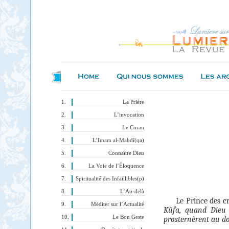
La Prière
L’invocation
Le Coran
L’Imam al-Mahdî(qa)
Connaître Dieu
La Voie de l’Éloquence
Spiritualité des Infaillibles(p)
L’Au-delà
Le Prince des c
Méditer sur l’Actualité
Kûfa, quand Dieu
Le Bon Geste
prosternèrent au do