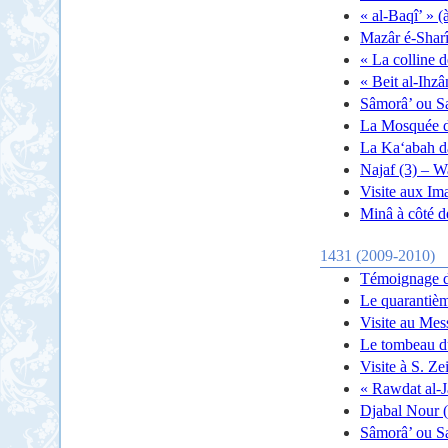
« al-Baqî’ » 
Mazâr é-Sharî
« La colline d
« Beit al-Ihz
Sâmorâ’ ou S
La Mosquée d
La Ka‘abah d
Najaf (3) – 
Visite aux Ima
Minâ à côté 
1431 (2009-2010)
Témoignage de
Le quarantièm
Visite au Mes
Le tombeau du
Visite à S. Z
« Rawdat al-J
Djabal Nour (
Sâmorâ’ ou Sa