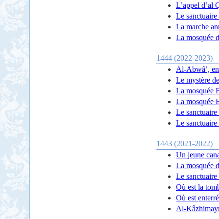
L’appel d’al 
Le sanctuaire
La marche an
La mosquée de
1444 (2022-2023)
Al-Abwâ’, en
Le mystère d
La mosquée Bu
La mosquée Bu
Le sanctuaire
Le sanctuaire
1443 (2021-2022)
Un jeune cana
La mosquée de
Le sanctuaire
Où est la to
Où est enterr
Al-Kâzhimayn 