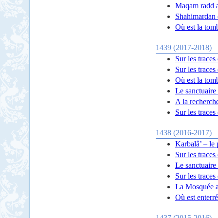
Maqam radd 
Shahimardan e
Où est la tom
1439 (2017-2018)
Sur les trace
Sur les trace
Où est la tom
Le sanctuaire 
A la recherch
Sur les traces
1438 (2016-2017)
Karbalâ’ – le
Sur les trace
Le sanctuaire
Sur les trace
La Mosquée a
Où est enterr
1437 (2015-2016)