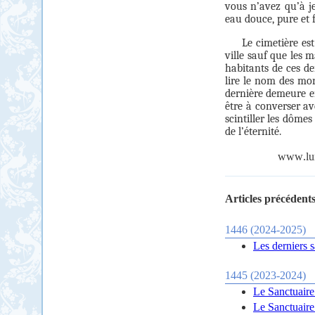
vous n’avez qu’à je
eau douce, pure et
Le cimetière es
ville sauf que les 
habitants de ces de
lire le nom des mor
dernière demeure en
être à converser ave
scintiller les dômes
de l’éternité.
www
.
lu
Articles précédents
1446 (2024-2025)
Les derniers s
1445 (2023-2024)
Le Sanctuaire
Le Sanctuaire