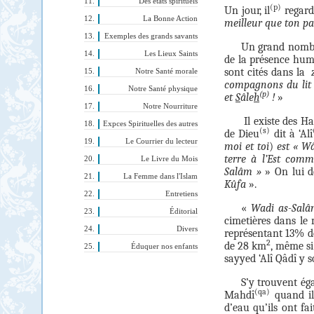
Des états spirituels
(p)
Un jour, il
regard
La Bonne Action
meilleur que ton pa
Exemples des grands savants
Un grand nombr
Les Lieux Saints
de la présence hum
sont cités dans la
Notre Santé morale
compagnons du li
Notre Santé physique
(p)
et
S
âle
h
!
»
Notre Nourriture
Il existe des H
Expces Spirituelles des autres
(s)
de Dieu
dit à ‘Alî
Le Courrier du lecteur
moi et toi
)
est « Wâ
terre à l’Est comm
Le Livre du Mois
Salâm »
» On lui d
La Femme dans l'Islam
Kûfa
».
Entretiens
«
Wadi as-Sal
Éditorial
cimetières dans le 
Divers
représentant 13% de
2
de 28 km
, même si
Éduquer nos enfants
sayyed ‘Alî Qâdî y s
S’y trouvent ég
(qa)
Mahdî
quand ils
d’eau qu’ils ont fai