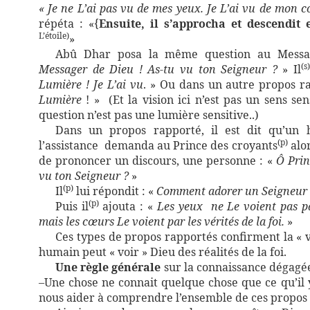
« Je ne L’ai pas vu de mes yeux. Je L’ai vu de mon c
répéta : «{
Ensuite, il s’approcha et descendit 
L’étoile)
»
Abû Dhar posa la même question au Messa
(s
Messager de Dieu ! As-tu vu ton Seigneur ?
» Il
Lumière ! Je L’ai vu
. » Ou dans un autre propos r
Lumière
! »
(Et la vision ici n’est pas un sens se
question n’est pas une lumière sensitive..)
Dans un propos rapporté, il est dit qu’un
(p)
l’assistance
demanda au Prince des croyants
alor
de prononcer un discours, une personne : «
Ô Prin
vu ton Seigneur ?
»
(p)
Il
lui répondit : «
Comment adorer un Seigneur q
(p)
Puis il
ajouta : «
Les yeux
ne Le voient pas p
mais les cœurs Le voient par les vérités de la foi.
»
Ces types de propos rapportés confirment la « vi
humain peut « voir » Dieu des réalités de la foi.
Une règle générale
sur la connaissance dégagée
–Une chose ne connait quelque chose que ce qu’il y 
nous aider à comprendre l’ensemble de ces propos 