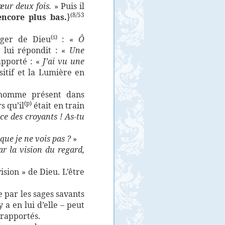
œur deux fois.
» Puis il
(8/53
encore plus bas.
}
(s)
ger de Dieu
: «
Ô
)
lui répondit : «
Une
apporté : «
J’ai vu une
nsitif et la Lumière en
 homme présent dans
(p)
s qu’il
était en train
ce des croyants ! As-tu
ue je ne vois pas ?
»
ar la vision du regard,
sion » de Dieu. L’être
 par les sages savants
a en lui d’elle – peut
rapportés.