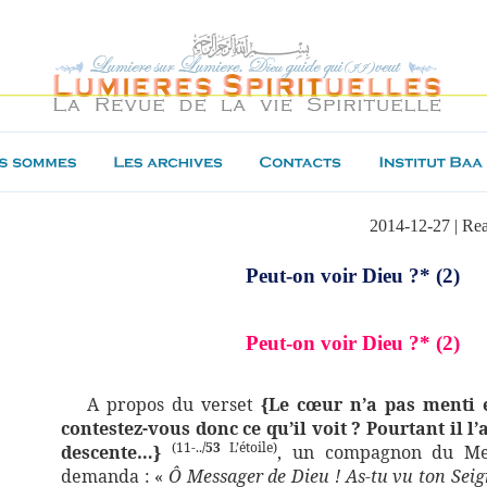
2014-12-27 | Re
Peut-on voir Dieu ?* (2)
Peut-on voir Dieu ?* (2)
A propos du verset
{Le cœur n’a pas menti e
contestez-vous donc ce qu’il voit ? Pourtant il l’
(11-..
/53
L’étoile)
descente…}
,
un compagnon du Me
demanda : «
Ô Messager de Dieu ! As-tu vu ton Seig