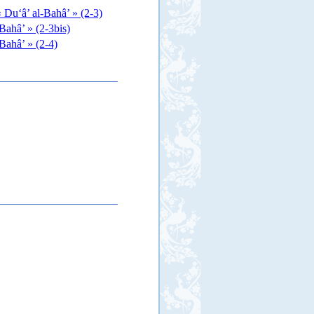
 Du‘â’ al-Bahâ’ » (2-3)
Bahâ’ » (2-3bis)
-Bahâ’ » (2-4)