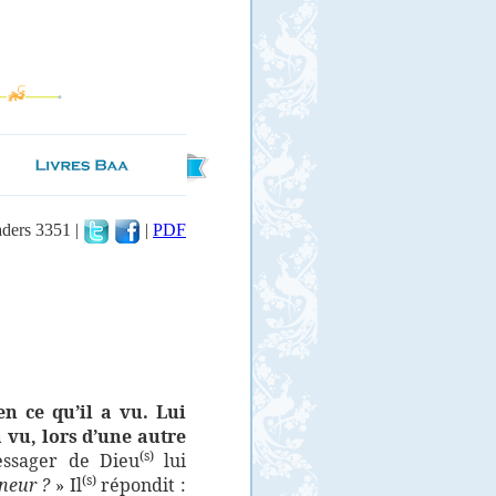
aders 3351 |
|
PDF
n ce qu’il a vu. Lui
a vu, lors d’une autre
(s)
ssager de Dieu
lui
(s)
neur ?
» Il
répondit :