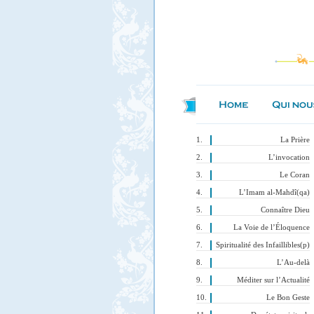
La Prière
L’invocation
Le Coran
L’Imam al-Mahdî(qa)
Connaître Dieu
La Voie de l’Éloquence
Spiritualité des Infaillibles(p)
L’Au-delà
Méditer sur l’Actualité
Le Bon Geste