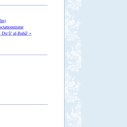
fin)
sociationnisme
« Du‘â’ al-Bahâ’ »