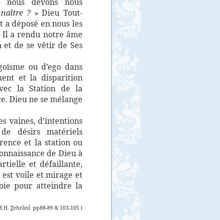
, nous devons nous
naître ?
» Dieu Tout-
et a déposé en nous les
t Il a rendu notre âme
 et de se vêtir de Ses
goïsme ou d’ego dans
ment et la disparition
avec la Station de la
ce. Dieu ne se mélange
es vaines, d’intentions
, de désirs matériels
rence et la station ou
connaissance de Dieu à
tielle et défaillante,
 est voile et mirage et
oie pour atteindre la
M.H.
T
ehrânî
pp88-89 & 103-105 )