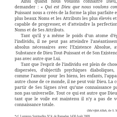
Ainsi quand nous voulons connaître Dieu
demander : «
Qui est Dieu que nous voulons con
Puissant nous a créés de la forme la plus parfaite 
plus beaux Noms et les Attributs les plus élevés e
capable de progresser, et d’atteindre la perfection
Noms et de Ses Attributs.
Tant qu’il y a même le poids d’un atome d’é
l’individu, il ne peut pas atteindre l’anéantisse
absolus nécessaires avec l’Existence Absolue, 
Substance de Dieu Tout-Puissant et de Son Existen
pas avec autre que Lui.
Tant que l’esprit de l’individu est plein de chos
dispersées, d’objectifs psychiques diaboliques
comme l’amour pour les biens, les enfants, l’appa
autre chose de ce monde, il ne peut voir Dieu. La 
partir de Ses Signes n’est qu’une connaissance par
non pas universelle. Tout ce qui est autre que Dieu
tant que le voile est maintenu il n’y a pas de v
connaissance totale.
(
Ma‘rifah Allah
,
de S. 
*cf. Lumieres Spirituelles N°4
de Ramadan 1430 Août 2009