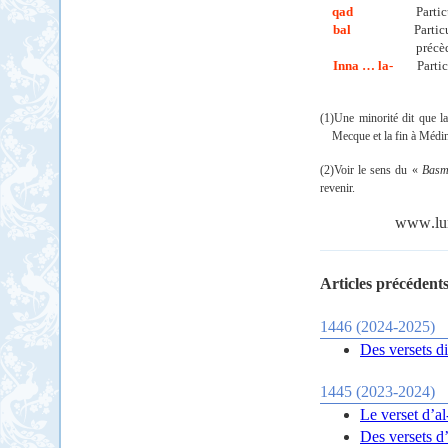
qad
Partic
bal
Partic
précèd
Inna … la-
Parti
(1)Une minorité dit que l
Mecque et la fin à Médi
(2)
Voir le sens du «
Basm
revenir.
www
.
lu
Articles précédents
1446 (2024-2025)
Des versets di
1445 (2023-2024)
Le verset d’al
Des versets d’