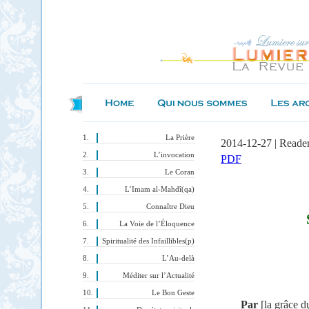
La Prière
2014-12-27 | Reade
L’invocation
PDF
Le Coran
L’Imam al-Mahdî(qa)
Connaître Dieu
La Voie de l’Éloquence
Spiritualité des Infaillibles(p)
L’Au-delà
Méditer sur l’Actualité
Le Bon Geste
Par
[la grâce d