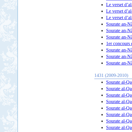
Le verset d’al
Le verset d’al
Le verset d’al
Sourate an-N
Sourate an-N
Sourate an-N
1er concours
Sourate an-N
Sourate an-N
Sourate an-N
1431 (2009-2010)
Sourate al-Q
Sourate al-Q
Sourate al-Q
Sourate al-Q
Sourate al-Q
Sourate al-Q
Sourate al-Q
Sourate al-Q