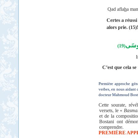
Qad afla
h
a man
Certes a réussi 
alors prie. (15)
مُوسَى
(19)
I
C’est que cela se
Première approche géné
verbes, en nous aidant 
docteur Mahmoud Bost
Cette sourate, rév
versets, le «
Basma
et de la compositi
Bostani ont démont
comprendre.
PREMIÈRE APP