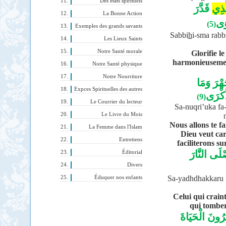
Des états spirituels
َّذِي
قَدَّرَ
La Bonne Action
وَى
(5)
Exemples des grands savants
Sabbi
h
i-sma rabb
Les Lieux Saints
Notre Santé morale
Glorifie l
harmonieusement
Notre Santé physique
Notre Nourriture
جَهْرَ وَمَا
Expces Spirituelles des autres
ِكْرَى
(9)
Le Courrier du lecteur
Sa-nuqri’uka fa
Le Livre du Mois
Nous allons te fa
La Femme dans l'Islam
Dieu veut car
Entretiens
faciliterons sur
لَى النَّارَ
Éditorial
Divers
Sa-yadhdhakkaru m
Éduquer nos enfants
Celui qui crain
qui tomber
ِرُونَ الْحَيَاةَ