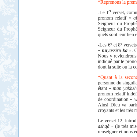
*Reprenons la premi
er
-Le 1
verset, com
pronom relatif «
al
Seigneur du Prophè
Seigneur du Prophèt
quels sont leur lien
e
e
-Les 6
et 8
versets
«
nu
yassiru-
ka
». C
Nous y reviendrons p
indiqué par le pron
dont la suite ou la 
*Quant à la second
personne du singulie
étant «
man yakhsh
pronom relatif indéf
de coordination «
Ainsi Dieu va parl
croyants et les très
Le verset 12, introd
ashqâ
» (le très mis
renseigner et nous é