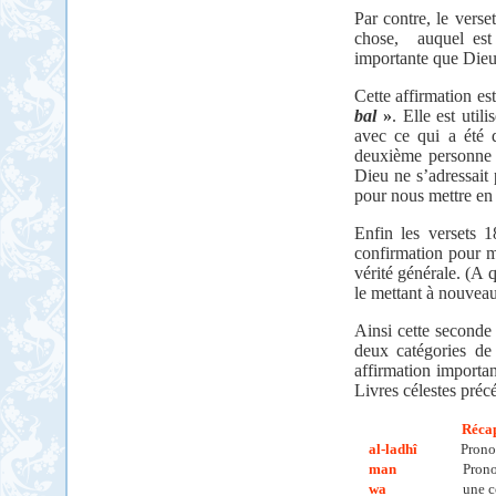
Par contre, le verse
chose,
auquel est
importante que Dieu
Cette affirmation est
bal
»
. Elle est util
avec ce qui a été 
deuxième personne d
Dieu ne s’adressait 
pour nous mettre en
Enfin les versets 
confirmation pour m
vérité générale. (A q
le mettant à nouveau
Ainsi cette seconde
deux catégories de 
affirmation importan
Livres célestes préc
Récap
al-ladhî
Pronom
man
Prono
wa
une c