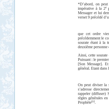
*D’abord, on peut
e
impérative à la 2
p
Messager et lui de
verset 9 précédé d’u
que cet ordre vie
précédemment le co
sourate étant à la 
deuxième personne d
Ainsi, cette sourate
Puissant : le premier
[Son Message]. Et
général. Etant dans l
On peut diviser la
s’adresse directeme
rappeler (diffuser)
règles générales en
(s)
Prophète
.