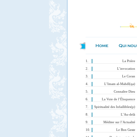
La Prière
L’invocation
Le Coran
L’Imam al-Mahdî(qa)
Connaître Dieu
La Voie de l’Éloquence
Spiritualité des Infaillibles(p)
L’Au-delà
Méditer sur l’Actualité
Le Bon Geste