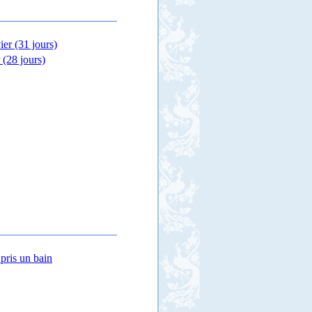
ier (31 jours)
 (28 jours)
pris un bain