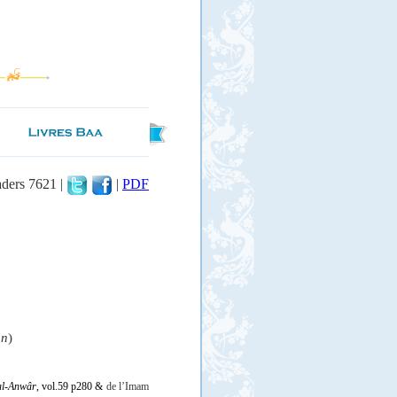
aders 7621 |
|
PDF
an
)
al-Anwâr
, vol.59 p280 &
de l’Imam