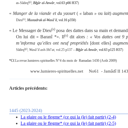
(p)
as-Sâdeq
,
Bi
h
âr al-Anwâr
, vol.63 p66 H37
)
«
Manger de la viande et du yaourt
(
«
laban
»
ou
lait
)
augmente
(s)
Dieu
,
Mustadrak al-Wasâ’il
, vol.16 p350
)
(s)
« Le Messager de Dieu
posa des dattes dans sa main et demanda 
(s)
On lui dit « Baranî *». Il
dit alors
: « Vos dattes ont 9 p
m’informa qu’elles ont neuf propriétés
[dont elles]
augmente
(p)
Sâdeq
,
Wasâ’il ash-Shî‘at,
vol.25 p137 –
Bi
h
âr al-Anwâr
, vol.63 p125 H37
)
*Cf.
La revue
.
lumieres
-
spirituelles
N
°
4 du mois de
Ramadan
1430 (Août
2009)
www
.
lumieres
-
spirituelles
.
net
No61
-
Jamâdî II 143
Articles précédents:
1445 (2023-2024)
La glaire ou le flegme* (ce qui la (le) fait partir) (2-4)
La glaire ou le flegme* (ce qui la (le) fait partir) (2-5)