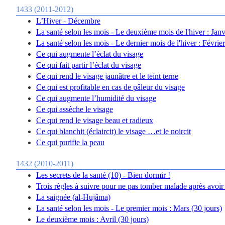
1433 (2011-2012)
L’Hiver - Décembre
La santé selon les mois - Le deuxième mois de l'hiver : Janv
La santé selon les mois - Le dernier mois de l'hiver : Février
Ce qui augmente l’éclat du visage
Ce qui fait partir l’éclat du visage
Ce qui rend le visage jaunâtre et le teint terne
Ce qui est profitable en cas de pâleur du visage
Ce qui augmente l’humidité du visage
Ce qui assèche le visage
Ce qui rend le visage beau et radieux
Ce qui blanchit (éclaircit) le visage …et le noircit
Ce qui purifie la peau
1432 (2010-2011)
Les secrets de la santé (10) - Bien dormir !
Trois règles à suivre pour ne pas tomber malade après avoir 
La saignée (al-Hujâma)
La santé selon les mois - Le premier mois : Mars (30 jours)
Le deuxième mois : Avril (30 jours)