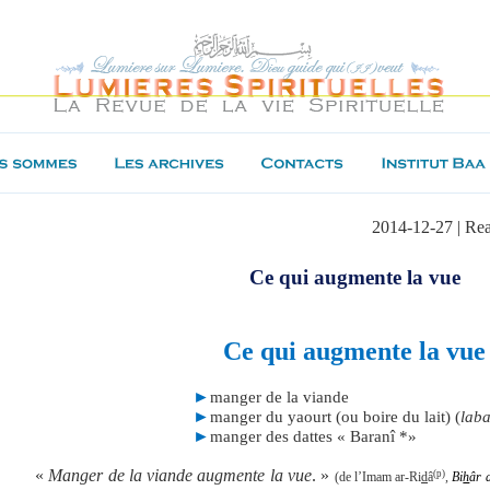
2014-12-27 | Re
Ce qui augmente la vue
Ce qui augmente la vue
►
manger de la viande
►
manger du yaourt (ou boire du lait) (
lab
►
manger des dattes « Baranî *»
«
Manger de la viande augmente la vue
. »
(p)
(de l’Imam ar-Ri
d
â
,
Bi
h
âr 