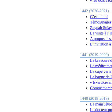
« Tu dois t’é
1442 (2020-2021)
C’était lui !
Témoignages d
Zaynab Sulaym
La visite à l
A propos des v
L’invitation 
1441 (2019-2020)
La bravoure 
Le médicament
La cape verte
La bague de 
« Exercices m
Commémorer e
1440 (2018-2019)
La mansuétude
Le docteur pre