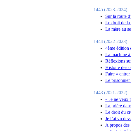
1445 (2023-2024)
Sur la route d
Le droit de la
La mère au se
1444 (2022-2023)
4ème édition 
La machine à 
Réflexions su
Histoire des 
Faire « entrer
Le prisonnier 
1443 (2021-2022)
« Je ne veux 
La prière dans
Le droit du cr
Je l’ai vu dev
A propos des 