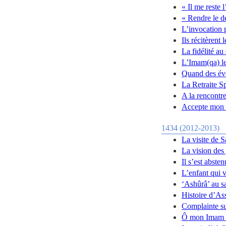
« Il me reste 
« Rendre le d
L’invocation 
Ils récitèrent
La fidélité au
L’Imam(qa) l
Quand des évo
La Retraite S
A la rencontre
Accepte mon r
1434 (2012-2013)
La visite de 
La vision des
Il s’est abste
L’enfant qui v
‘Ashûrâ’ au s
Histoire d’As
Complainte s
Ô mon Imam 