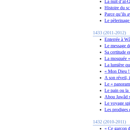
La nuit d’al-
Histoire du s
Parce qu’ils a
Le pèlerinage
1433 (2011-2012)
Enterrée à W
Le message d
Sa certitude e
La mosquée «
La lumière qu
« Mon Dieu ! 
A son réveil, 
Le « panorama
Le pain ou la
Abou Jawâd su
Le voyage spi
Les prodiges 
1432 (2010-2011)
« Ce garçon d