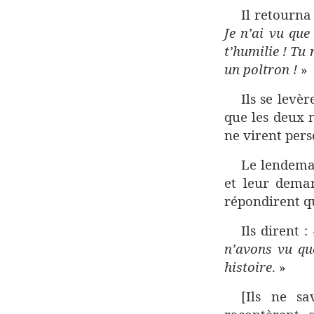
Il retourna
Je n’ai vu que
t’humilie ! Tu 
un poltron !
»
Ils se levè
que les deux m
ne virent pers
Le lendemai
et leur dema
répondirent qu’
Ils dirent :
n’avons vu qu
histoire
. »
[Ils ne sa