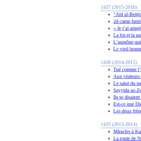
1437 (2015-2016)
"Ahl al-Beit(p
2d camp famil
« Je t’ai app
La foi et la p
L’aumône qui 
Le vieil homme
1436 (2014-2015)
Tué comme l’
Aux visiteurs
Le salut du pa
Sayyida az-Ze
Ils se disaien
Est-ce que D
Les deux frèr
1435 (2013-2014)
Miracles à Ka
La route de N