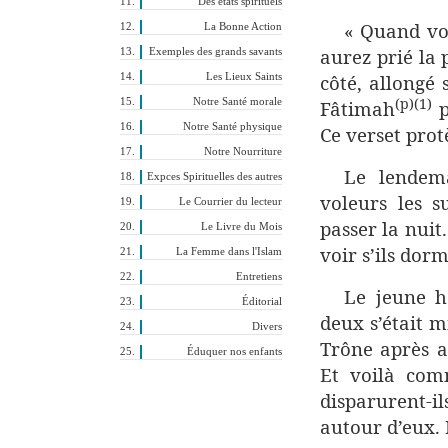
Des états spirituels
« Quand vo
La Bonne Action
aurez prié la 
Exemples des grands savants
côté, allongé s
Les Lieux Saints
(p)(1)
Notre Santé morale
Fâtimah
p
Notre Santé physique
Ce verset prot
Notre Nourriture
Le lendema
Expces Spirituelles des autres
voleurs les s
Le Courrier du lecteur
passer la nuit
Le Livre du Mois
voir s’ils dorm
La Femme dans l'Islam
Entretiens
Le jeune h
Éditorial
deux s’était m
Divers
Trône après a
Éduquer nos enfants
Et voilà com
disparurent-
autour d’eux. 