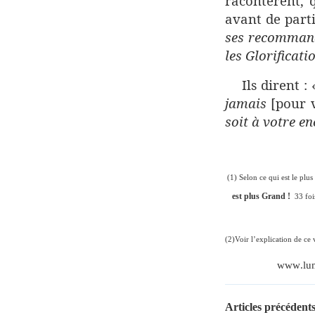
racontèrent, 
avant de parti
ses recommanda
les Glorificati
Ils dirent :
jamais
[pour v
soit à votre e
(1) Selon ce qui est le plus
est plus Grand !
33 foi
(2)Voir l’explication de ce
www
.
lu
Articles précédents