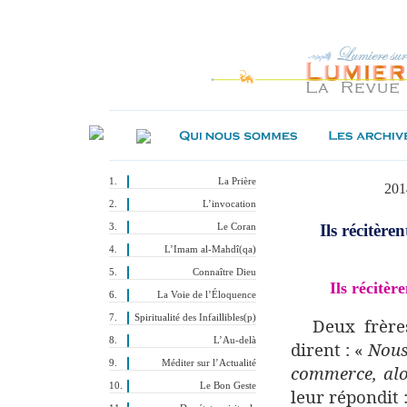
La Prière
201
L’invocation
Ils récitère
Le Coran
L’Imam al-Mahdî(qa)
Connaître Dieu
Ils récitèr
La Voie de l’Éloquence
Spiritualité des Infaillibles(p)
Deux frère
L’Au-delà
dirent : «
Nous
Méditer sur l’Actualité
commerce, alo
Le Bon Geste
leur répondit 