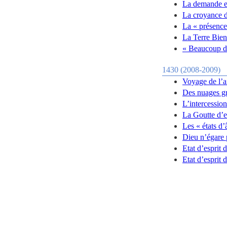
La demande e
La croyance 
La « présence
La Terre Bie
« Beaucoup de
1430 (2008-2009)
Voyage de l’a
Des nuages grâ
L’intercessio
La Goutte d’
Les « états d
Dieu n’égare 
Etat d’esprit 
Etat d’esprit 