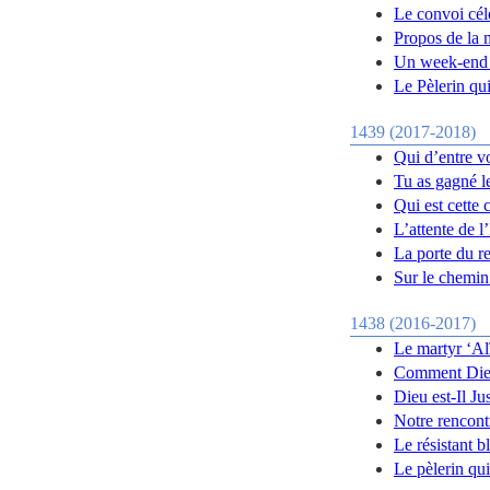
Le convoi cél
Propos de la 
Un week-end 
Le Pèlerin qui
1439 (2017-2018)
Qui d’entre v
Tu as gagné le
Qui est cette
L’attente de 
La porte du re
Sur le chemin
1438 (2016-2017)
Le martyr ‘Al
Comment Dieu
Dieu est-Il Ju
Notre rencont
Le résistant b
Le pèlerin qui