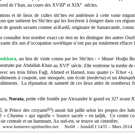
e
e
nord de l’Iran, au cours des XVIII
et XIX
siècles.
ons et de lieux de cultes shi‘ites est antérieure à cette vaste migra
ons que subirent les Shi‘ites qui les forcèrent à émigrer dans ces région
ont de grands savants comme al-Kashî, originaire de Samarcande, connu
le de connaître leur nombre exact car rien ne les distingue des autres Ou
xante dix ans d’occupation soviétique n’ont pas pu totalement effacer l
oukhara
, un lieu de visite connu par les Shi‘ites : «
Mazar Hodja Ba
e
onstruite par Abdallah Khan
au XVI
siècle. Elle renferme la tombe de
avec ses trois frères Fa
d
l, Ahmed et Hamed, tous quatre («
Tchor
»). 
 bâtiments à coupole, une mosquée, une école (
medersa
) et un
khanqah
 bâtiments.
La réputation de sainteté de ces lieux attire de nombreux fi
hara,
Nurata
, petite ville fondée par Alexandre le grand en 327 avant J
(p)
, le Prince des croyants
) aurait fait jaillir selon les propos des h
lé «
Chasma
» qui signifie « Source sacrée » en tadjik.
Ce centre co
sie centrale et un hammam. Au sud-est, se trouve un cimetière.
www
.
lumieres
-
spirituelles
.
net
No60
-
Jumâdî I 1435 – Mars
2014