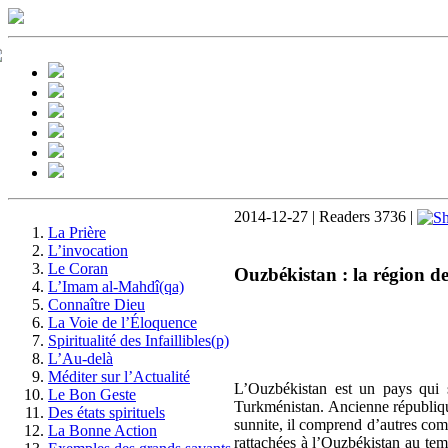
2014-12-27 | Readers 3736 |
La Prière
L’invocation
Le Coran
Ouzbékistan : la région d
L’Imam al-Mahdî(qa)
Connaître Dieu
La Voie de l’Éloquence
Spiritualité des Infaillibles(p)
L’Au-delà
Méditer sur l’Actualité
L’Ouzbékistan est un pays qui s
Le Bon Geste
Turkménistan. Ancienne république
Des états spirituels
sunnite, il comprend d’autres c
La Bonne Action
rattachées à l’Ouzbékistan au tem