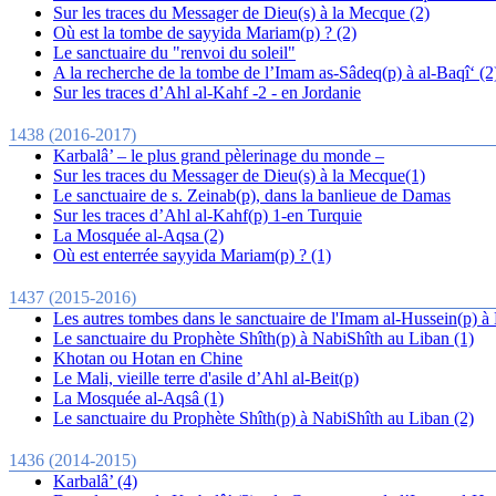
Sur les traces du Messager de Dieu(s) à la Mecque (2)
Où est la tombe de sayyida Mariam(p) ? (2)
Le sanctuaire du "renvoi du soleil"
A la recherche de la tombe de l’Imam as-Sâdeq(p) à al-Baqî‘ (2
Sur les traces d’Ahl al-Kahf -2 - en Jordanie
1438 (2016-2017)
Karbalâ’ – le plus grand pèlerinage du monde –
Sur les traces du Messager de Dieu(s) à la Mecque(1)
Le sanctuaire de s. Zeinab(p), dans la banlieue de Damas
Sur les traces d’Ahl al-Kahf(p) 1-en Turquie
La Mosquée al-Aqsa (2)
Où est enterrée sayyida Mariam(p) ? (1)
1437 (2015-2016)
Les autres tombes dans le sanctuaire de l'Imam al-Hussein(p) à
Le sanctuaire du Prophète Shîth(p) à NabiShîth au Liban (1)
Khotan ou Hotan en Chine
Le Mali, vieille terre d'asile d’Ahl al-Beit(p)
La Mosquée al-Aqsâ (1)
Le sanctuaire du Prophète Shîth(p) à NabiShîth au Liban (2)
1436 (2014-2015)
Karbalâ’ (4)