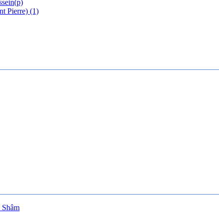
ssein(p)
 Pierre) (1)
e Shâm