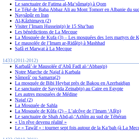
Le sanctuaire de Fatima al-Ma‘sûma(p) à Qom
Le Téké de Baba Abbaz Ali au Mont Tomorr en Albanie du su
Naysâpûr en Iran
Al-Kâzhimayn (2)
Visiter l’Imam Hussein(p) le 15 Sha‘ban
Les bénédictions de La Mecque
La Mosquée de Kufa (3) – Les mosquées des 1ers martyrs de K
Le mausolée de l’Imam ar-Ridâ(p) à Mashhad
Safâ et Marwat à La Mecque
1433 (2011-2012)
Karbalâ’-le Mausolée d’Abû Fadl al-‘Abbas(p)
Notre Marche de Najaf à Karbala
Sâmorâ’ ou Samarra(2)
La mosquée de Bibi Heybat près de Bakou en Azerbaidjan
Le sanctuaire de Sayyida Zeinab(p) au Caire en Egypte
Les autres mosquées de Médine
Najaf (2)
La Mosquée de Sahla
La Mosquée de Kûfa (2) – L’alcôve de l’Imam ‘Alî(p)
Le sanctuaire de Shah Abd-al-‘Azhîm au sud de Téhéran
« Un rêve devenu réalité »
Le « Tawâf » : tourner sept fois autour de la Ka‘bah (à La Mec