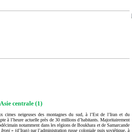
sie centrale (1)
ux cimes neigeuses des montagnes du sud, à l’Est de l’Iran et du
te à l’heure actuelle près de 30 millions d’habitants. Majoritairement
uodécimain notamment dans les régions de Boukhara et de Samarcande
«
Ironi
» (d’Iran) par l’administration russe coloniale puis soviétique, à