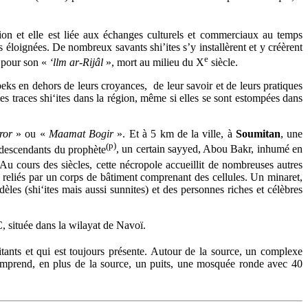
tion et elle est liée aux échanges culturels et commerciaux au temps
s éloignées. De nombreux savants shi’ites s’y installèrent et y créèrent
e
 pour son «
‘llm ar-Rijâl
», mort au milieu du X
siècle.
zbeks en dehors de leurs croyances,
de leur savoir et de leurs pratiques
es traces shi‘ites dans la région, même si elles se sont estompées dans
ror
» ou «
Maamat Bogir
». Et à
5 km de la ville, à
Soumitan
, une
(
p)
descendants du prophète
, un certain sayyed, Abou Bakr, inhumé en
Au cours des siècles, cette nécropole accueillit de nombreuses autres
reliés par un corps de bâtiment comprenant des cellules. Un minaret,
dèles (shi‘ites mais aussi sunnites) et des personnes riches et célèbres
C, située dans la wilayat de Navoï.
abitants et qui est toujours présente. Autour de la source, un complexe
mprend, en plus de la source, un puits, une mosquée ronde avec 40