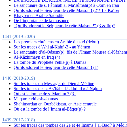
LA MARCHE DE ARBA‘INE LE TEMOIGNAGE INEDIT
Le sanctuaire de s. Fâtimah al-Ma‘sûmah(p) à Qom en Iran
Qu’ils adorent le Seigneur de cette Maison ! (2)* La Ka‘ba
Khaybar en Arabie Saoudite
De l’importance de la mosquée
"Qu’ils adorent le Seigneur de cette Maison !" (3 & fin)*
1441 (2019-2020)
Les premiers chrétiens en Arabie du sud (début)
Sur les traces d’Ahl al-Kahf -3 - au Yémen
Le sanctuaire d’al-Qâsem(p), fils de l’Imam Moussa al-Kâzhem(
Al-Kâzhimayn en Iraq (4)
La tombe du Prophète Yehia(p) à Damas
Qu’ils adorent le Seigneur de cette Maison ! (1)
1440 (2018-2019)
Sur les traces du Messager de Dieu à Médine
Sur les traces des « As’hâb al-Ukhdûd » à Najran
Où est la tombe de s. Mariam ? (3_
Maqam radd ash-shamas
Shahimardan en Ouzbékistan, en Asie centrale
Où est la tombe de l’Imam al-Bâqer(p) ?
1439 (2017-2018)
Sur les traces des tombes des 2e et 4e Imams à al-Baqî‘ à Médi