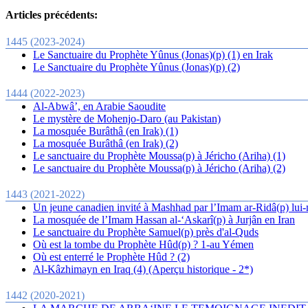
Articles précédents:
1445 (2023-2024)
Le Sanctuaire du Prophète Yûnus (Jonas)(p) (1) en Irak
Le Sanctuaire du Prophète Yûnus (Jonas)(p) (2)
1444 (2022-2023)
Al-Abwâ’, en Arabie Saoudite
Le mystère de Mohenjo-Daro (au Pakistan)
La mosquée Burâthâ (en Irak) (1)
La mosquée Burâthâ (en Irak) (2)
Le sanctuaire du Prophète Moussa(p) à Jéricho (Ariha) (1)
Le sanctuaire du Prophète Moussa(p) à Jéricho (Ariha) (2)
1443 (2021-2022)
Un jeune canadien invité à Mashhad par l’Imam ar-Ridâ(p) lu
La mosquée de l’Imam Hassan al-‘Askarî(p) à Jurjân en Iran
Le sanctuaire du Prophète Samuel(p) près d'al-Quds
Où est la tombe du Prophète Hûd(p) ? 1-au Yémen
Où est enterré le Prophète Hûd ? (2)
Al-Kâzhimayn en Iraq (4) (Aperçu historique - 2*)
1442 (2020-2021)