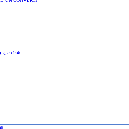
 D’UN CONVERTI
p), en Irak
ne