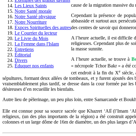
Exemples des grands savants
cause de la migration massive du 
Les Lieux Saints
Notre Santé morale
Cependant la présence de populati
Notre Santé physique
abbasside et surtout aux persécuti
Notre Nourriture
Expces Spirituelles des autres
des centres de savoir qui donner
Le Courrier du lecteur
A l’heure actuelle, il est diffici
Le Livre du Mois
religieuses. Cependant plus de soi
La Femme dans l'Islam
la masse sunnite.
Entretiens
Éditorial
A l’heure actuelle, se trouve à
B
Divers
Éduquer nos enfants
« nécropole Tchor Bakr » a été
c
e
cet endroit
à la fin du X
siècle, 
sépultures, formant deux allées de tombeaux, et y furent ajoutés des
vraisemblablement plus tardif, se dresse dans la cour formée par les
désireuses d’en recueillir les bienfaits.
Autre lieu de pèlerinage, un peu plus loin, entre Samarcande et Bouk
Elle est connue pour sa source sacrée que Khazret ‘Alî (l’Imam ‘Alî
religieux, (un des plus importants de la région) a été construit appe
colonnes et un large dôme de 16m de diamètre, un des plus larges d’A