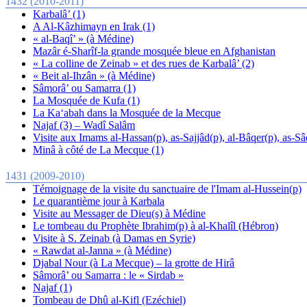
1432 (2010-2011)
Karbalâ’ (1)
A Al-Kâzhimayn en Irak (1)
« al-Baqî’ » (à Médine)
Mazâr é-Sharîf-la grande mosquée bleue en Afghanistan
« La colline de Zeinab » et des rues de Karbalâ’ (2)
« Beit al-Ihzân » (à Médine)
Sâmorâ’ ou Samarra (1)
La Mosquée de Kufa (1)
La Ka‘abah dans la Mosquée de la Mecque
Najaf (3) – Wadî Salâm
Visite aux Imams al-Hassan(p), as-Sajjâd(p), al-Bâqer(p), as-Sâ
Minâ à côté de La Mecque (1)
1431 (2009-2010)
Témoignage de la visite du sanctuaire de l'Imam al-Hussein(p)
Le quarantième jour à Karbala
Visite au Messager de Dieu(s) à Médine
Le tombeau du Prophète Ibrahim(p) à al-Khalîl (Hébron)
Visite à S. Zeinab (à Damas en Syrie)
« Rawdat al-Janna » (à Médine)
Djabal Nour (à La Mecque) – la grotte de Hirâ
Sâmorâ’ ou Samarra : le « Sirdab »
Najaf (1)
Tombeau de Dhû al-Kifl (Ezéchiel)