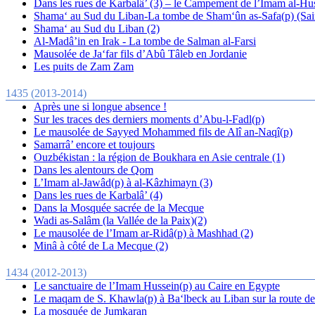
Dans les rues de Karbalâ’ (3) – le Campement de l’Imam al-Hu
Shama‘ au Sud du Liban-La tombe de Sham‘ûn as-Safa(p) (Saint
Shama‘ au Sud du Liban (2)
Al-Madâ’in en Irak - La tombe de Salman al-Farsi
Mausolée de Ja‘far fils d’Abû Tâleb en Jordanie
Les puits de Zam Zam
1435 (2013-2014)
Après une si longue absence !
Sur les traces des derniers moments d’Abu-l-Fadl(p)
Le mausolée de Sayyed Mohammed fils de Alî an-Naqî(p)
Samarrâ’ encore et toujours
Ouzbékistan : la région de Boukhara en Asie centrale (1)
Dans les alentours de Qom
L’Imam al-Jawâd(p) à al-Kâzhimayn (3)
Dans les rues de Karbalâ’ (4)
Dans la Mosquée sacrée de la Mecque
Wadi as-Salâm (la Vallée de la Paix)(2)
Le mausolée de l’Imam ar-Ridâ(p) à Mashhad (2)
Minâ à côté de La Mecque (2)
1434 (2012-2013)
Le sanctuaire de l’Imam Hussein(p) au Caire en Egypte
Le maqam de S. Khawla(p) à Ba‘lbeck au Liban sur la route d
La mosquée de Jumkaran