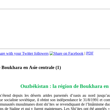
|
PDF
e Boukhara en Asie centrale (1)
Ouzbékistan : la région de Boukhara en A
’étend depuis les déserts arides parsemés d’oasis au nord jusqu’a
 socialiste soviétique, il obtint son indépendance le 31/8/1991 et comp
ommunautés musulmanes dont shi’ites se revendiquant de l’Imâmisme d
ps de Staline et qui y furent maintenues. Les Shi‘ites ont été appelés 