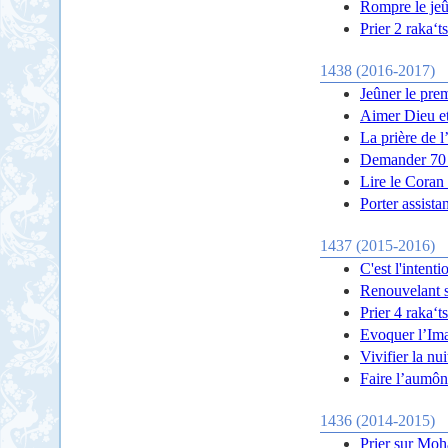
Rompre le je
Prier 2 raka‘t
1438 (2016-2017)
Jeûner le pre
Aimer Dieu e
La prière de l
Demander 70 f
Lire le Coran 
Porter assista
1437 (2015-2016)
C'est l'intent
Renouvelant s
Prier 4 raka‘t
Evoquer l’Ima
Vivifier la nu
Faire l’aumôn
1436 (2014-2015)
Prier sur Moh