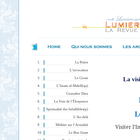
La Prière
L’invocation
La vis
Le Coran
L’Imam al-Mahdî(qa)
Connaître Dieu
La Voie de l’Éloquence
Spiritualité des Infaillibles(p)
L
L’Au-delà
Méditer sur l’Actualité
Visiter l’
Le Bon Geste