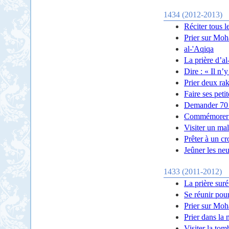
1434 (2012-2013)
Réciter tous l
Prier sur Mo
al-'Aqiqa
La prière d’a
Dire : « Il n’
Prier deux rak
Faire ses peti
Demander 70 
Commémorer l
Visiter un ma
Prêter à un cr
Jeûner les ne
1433 (2011-2012)
La prière suré
Se réunir pou
Prier sur Moh
Prier dans la
Visiter la to