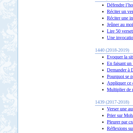
Défendre l’h
Réciter un ver
Réciter une i
Jeûner au moi
Lire 50 verset
Une invocatio
1440 (2018-2019)
Evoquer la si
En faisant un 
Demander à 
Pourquoi se p
Appliquer ce 
Multiplier de r
1439 (2017-2018)
Verser une au
Prier sur Moh
Pleurer par cr
Réflexions sur