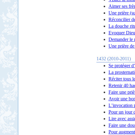
Aimer ses frè
Une prière (s
Réconcilier d
La douche rit
Evoquer Die
Demander le m
Une prière de
1432 (2010-2011)
Se protéger d
La prosternat
Réciter tous l
Retenir 40 ha
Faire une priè
Avoir une bo
L’invocation 
Pour un jour 
Lire avec ass
Faire une douc
Pour augmente