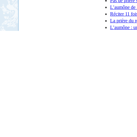
Pas de prière 
L’aumône de
Réciter 11 foi
La prière du r
L’aumône : un