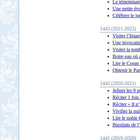
Le témoignag
Une petite évo
Célébrer le j
1443 (2021-2022)
Visiter l’Imam
Une invocatio
Visiter la tom
Boire eau où a
Lire le Coran 
Obtenir le Pa
1442 (2020-2021)
Jeûner les 9 
Réciter 1 fois
Réciter « Il n
Vivifier la nu
Lire le noble 
Bienfaits de 
1441 (2019-2020)