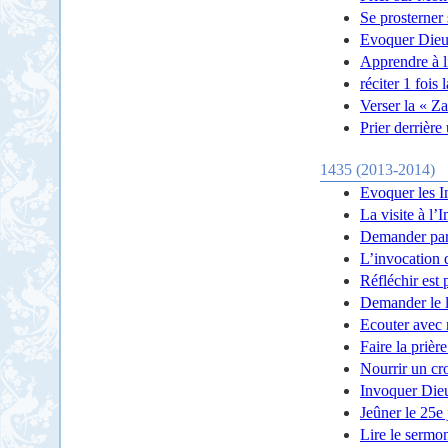
Se prosterner
Evoquer Dieu
Apprendre à l
réciter 1 fois
Verser la « Za
Prier derrière
1435 (2013-2014)
Evoquer les 
La visite à l
Demander pa
L’invocation 
Réfléchir est 
Demander le li
Ecouter avec 
Faire la prièr
Nourrir un cr
Invoquer Dieu
Jeûner le 25e
Lire le sermo