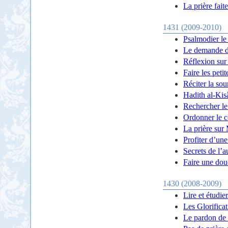
La prière fait
1431 (2009-2010)
Psalmodier le
Le demande d
Réflexion sur
Faire les peti
Réciter la so
Hadith al-Kis
Rechercher le
Ordonner le c
La prière sur
Profiter d’un
Secrets de l’
Faire une douc
1430 (2008-2009)
Lire et étudie
Les Glorifica
Le pardon de