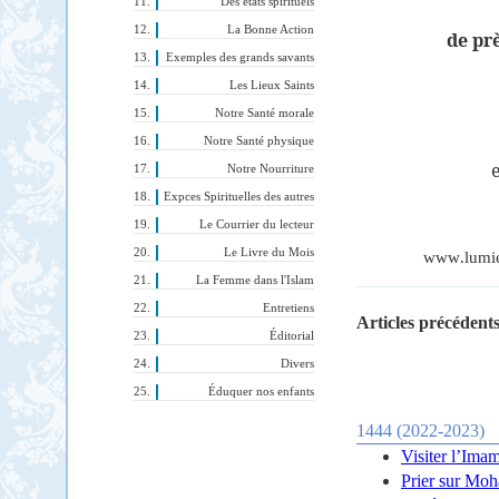
Des états spirituels
La Bonne Action
de pr
Exemples des grands savants
Les Lieux Saints
Notre Santé morale
Notre Santé physique
e
Notre Nourriture
Expces Spirituelles des autres
Le Courrier du lecteur
Le Livre du Mois
www
.
lumi
La Femme dans l'Islam
Entretiens
Articles précédents
Éditorial
Divers
Éduquer nos enfants
1444 (2022-2023)
Visiter l’Ima
Prier sur Mo