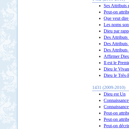
Ses Attributs 
Peut-on attri
Que veut dire
Les noms sont
Dieu par rappo
Des Attributs
Des Attributs
Des Attributs
Affirmer Die
Il est le Premi
Dieu le Vivan
Dieu le Très-P
1431 (2009-2010)
Dieu est Un
Connaissance
Connaissance
Peut-on attri
Peut-on attrib
Peut-on décri