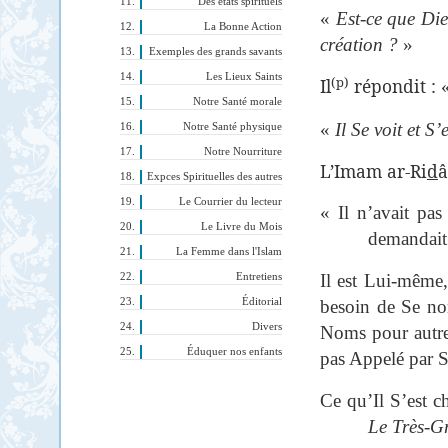
Des états spirituels
«
Est-ce que Die
La Bonne Action
création ?
»
Exemples des grands savants
Les Lieux Saints
(p)
Il
répondit :
Notre Santé morale
«
Il Se voit et S
Notre Santé physique
Notre Nourriture
L’Imam ar-Ri
d
â
Expces Spirituelles des autres
Le Courrier du lecteur
« Il n’avait pas
Le Livre du Mois
demandait
La Femme dans l'Islam
Il est Lui-même,
Entretiens
Éditorial
besoin de Se 
Divers
Noms pour autre 
Éduquer nos enfants
pas Appelé par 
Ce qu’Il S’est c
Le Très-G