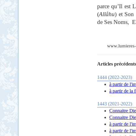
parce qu’Il est 
(
Allâhu
) et Son
de Ses Noms,
E
www
.
lumieres
-
Articles précédents
1444 (2022-2023)
à partir de l'
à partir de la
1443 (2021-2022)
Connaitre Dieu
Connaitre Dieu
à partir de l'
à partir de l'