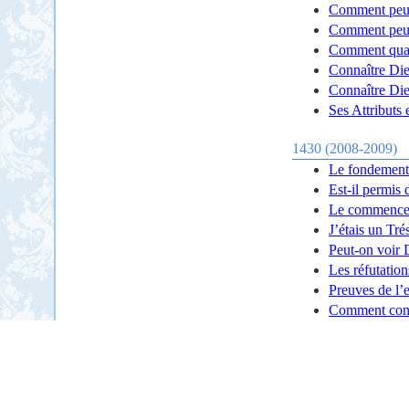
Comment peut-
Comment peut-
Comment quali
Connaître Die
Connaître Di
Ses Attributs 
1430 (2008-2009)
Le fondement 
Est-il permis 
Le commencem
J’étais un Tré
Peut-on voir 
Les réfutatio
Preuves de l’
Comment conv