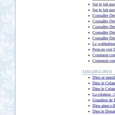
Sur le fait qu
Sur le fait qu
Connaître Die
Connaître Die
Connaître Die
Connaître Die
Connaître Die
Le wahhabism
Peut-on voir 
Comment conn
Comment conn
1434 (2012-2013)
Dieu se manif
Dieu le Créat
Dieu le Créat
La création :
Grandeur de D
Dieu aime-t-Il
Dieu le Dona