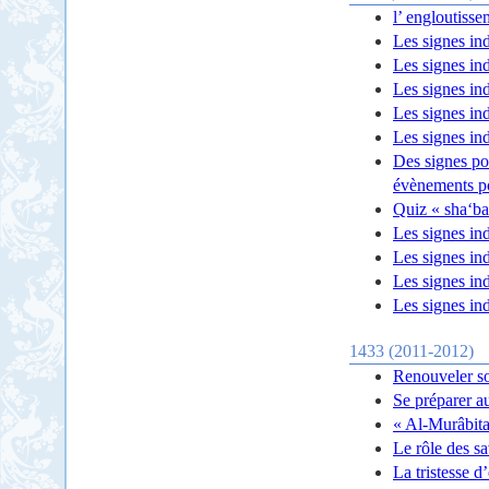
l’ engloutisse
Les signes ind
Les signes ind
Les signes ind
Les signes ind
Les signes ind
Des signes po
évènements po
Quiz « sha‘ba
Les signes in
Les signes ind
Les signes ind
Les signes ind
1433 (2011-2012)
Renouveler s
Se préparer a
« Al-Murâbita
Le rôle des s
La tristesse d