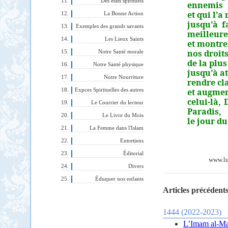
Des états spirituels
ennemis
et qui l’a
La Bonne Action
jusqu’à f
Exemples des grands savants
meilleure
Les Lieux Saints
et montre
nos droits
Notre Santé morale
de la plus
Notre Santé physique
jusqu’à at
Notre Nourriture
rendre cl
et augmen
Expces Spirituelles des autres
celui-là,
Le Courrier du lecteur
Paradis,
Le Livre du Mois
le jour d
La Femme dans l'Islam
Entretiens
Éditorial
www.lum
Divers
Éduquer nos enfants
Articles précédents
1444 (2022-2023)
L’Imam al-Mah