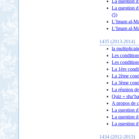
La question d’
La question d’
(5)
L’Imam al-Mah
L’Imam al-Mah
1435 (2013-2014)
la multiplicat
Les condition
Les condition
La 1ère condit
La 2ème condi
La 3ème condi
La réunion de 
Quiz « sha‘ba
A propos de ce
La question d
La question d’
La question d’
1434 (2012-2013)