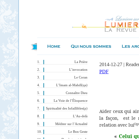
La Prière
2014-12-27 | Reade
L’invocation
PDF
Le Coran
L’Imam al-Mahdî(qa)
Connaître Dieu
La Voie de l’Éloquence
Spiritualité des Infaillibles(p)
Aider ceux qui a
L’Au-delà
la façon,
est le
(q
relation avec lui
Méditer sur l’Actualité
Le Bon Geste
«
Celui q