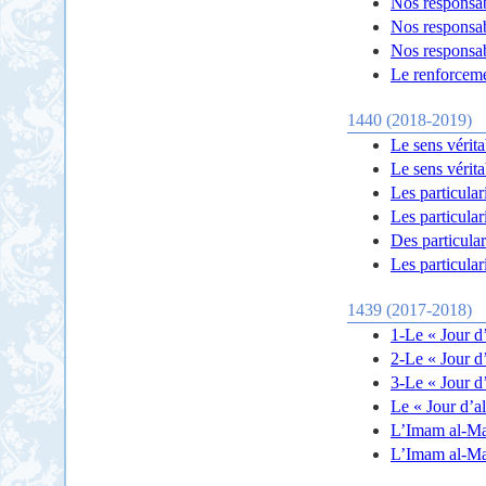
Nos responsab
Nos responsab
Nos responsab
Le renforcemen
1440 (2018-2019)
Le sens vérita
Le sens vérita
Les particula
Les particula
Des particula
Les particula
1439 (2017-2018)
1-Le « Jour d
2-Le « Jour d
3-Le « Jour d
Le « Jour d’a
L’Imam al-Mah
L’Imam al-Mah