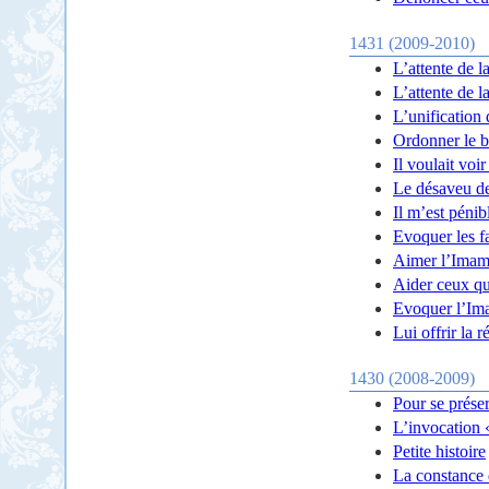
1431 (2009-2010)
L’attente de l
L’attente de l
L’unification 
Ordonner le bi
Il voulait voi
Le désaveu d
Il m’est pénibl
Evoquer les f
Aimer l’Imam
Aider ceux qu
Evoquer l’Ima
Lui offrir la 
1430 (2008-2009)
Pour se prése
L’invocation «
Petite histoire
La constance 