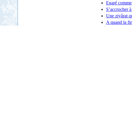
Egaré comme l
S’accrocher à
Une ziyârat q
A quand la fi