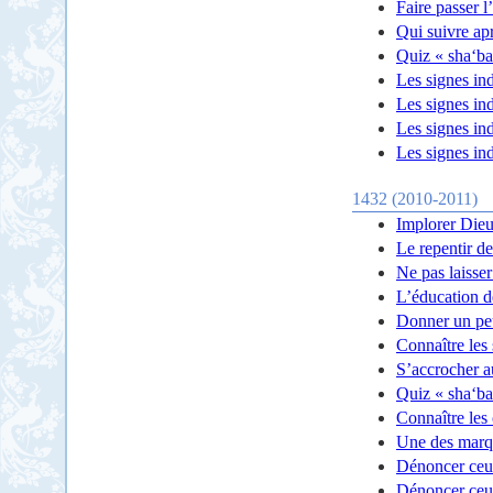
Faire passer 
Qui suivre ap
Quiz « sha‘ba
Les signes ind
Les signes ind
Les signes ind
Les signes ind
1432 (2010-2011)
Implorer Dieu
Le repentir d
Ne pas laisser
L’éducation d
Donner un pe
Connaître les 
S’accrocher a
Quiz « sha‘ba
Connaître les
Une des marqu
Dénoncer ceux
Dénoncer ceux