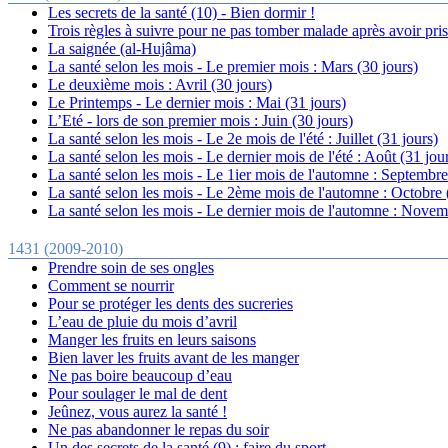
Les secrets de la santé (10) - Bien dormir !
Trois règles à suivre pour ne pas tomber malade après avoir pri
La saignée (al-Hujâma)
La santé selon les mois - Le premier mois : Mars (30 jours)
Le deuxième mois : Avril (30 jours)
Le Printemps - Le dernier mois : Mai (31 jours)
L’Eté - lors de son premier mois : Juin (30 jours)
La santé selon les mois - Le 2e mois de l'été : Juillet (31 jours)
La santé selon les mois - Le dernier mois de l'été : Août (31 jou
La santé selon les mois - Le 1ier mois de l'automne : Septembre
La santé selon les mois - Le 2ème mois de l'automne : Octobre 
La santé selon les mois - Le dernier mois de l'automne : Novem
1431 (2009-2010)
Prendre soin de ses ongles
Comment se nourrir
Pour se protéger les dents des sucreries
L’eau de pluie du mois d’avril
Manger les fruits en leurs saisons
Bien laver les fruits avant de les manger
Ne pas boire beaucoup d’eau
Pour soulager le mal de dent
Jeûnez, vous aurez la santé !
Ne pas abandonner le repas du soir
Un des secrets de la santé (9) : faire du sport