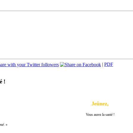
|
PDF
é !
J
eûnez
,
Vous aurez la santé !
nté
. »