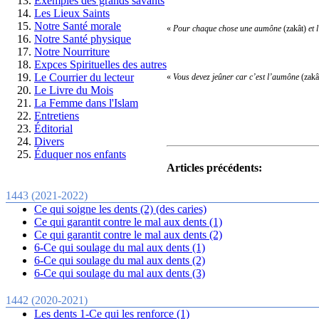
Exemples des grands savants
Les Lieux Saints
Notre Santé morale
«
Pour chaque chose une
aumône
(zakât)
et
Notre Santé physique
Notre Nourriture
Expces Spirituelles des autres
Le Courrier du lecteur
«
Vous devez jeûner car c’est l’aumône
(zakâ
Le Livre du Mois
La Femme dans l'Islam
Entretiens
Éditorial
Divers
Éduquer nos enfants
Articles précédents:
1443 (2021-2022)
Ce qui soigne les dents (2) (des caries)
Ce qui garantit contre le mal aux dents (1)
Ce qui garantit contre le mal aux dents (2)
6-Ce qui soulage du mal aux dents (1)
6-Ce qui soulage du mal aux dents (2)
6-Ce qui soulage du mal aux dents (3)
1442 (2020-2021)
Les dents 1-Ce qui les renforce (1)