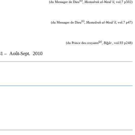
(s)
(du Messager de Dieu
,
Mustadrak al-Wasâ’il
, vol.7 p502)
(s)
(du Messager de Dieu
,
Mustadrak al-Wasâ’il
, vol.7 p47)
(p)
(du Prince des croyants
,
Bi
h
âr ,
vol.93 p248)
1 –
Août-Sept.
2010