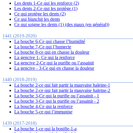
Les dents 1-Ce qui les renforce (2)
Les dents 2-Ce qui les protège (1)
Ce qui protège les dents (2)
Ce qui blanchit les dents
Ce qui soigne les dents (1) (des maux (en général))
1441 (2019-2020)
La bouche 6-Ce qui chasse l’humidité
La bouche 7-Ce qui l’humecte
La bouche 8-ce qui en chasse la douleur
La gencive 1- Ce qui la renforce
La gencive 2-Ce qui la purifie ou l’assainit
La gencive - 3-Ce qui en chasse la douleur
1440 (2018-2019)
La bouche 2-ce qui fait partir la mauvaise haleine-1
La bouche 2-ce qui fait partir la mauvaise haleine-2
La bouche 3-Ce qui la purifie ou l’assainit - 1
La bouche 3-Ce qui la purifie ou l’assainit - 2
La bouche 4-Ce qui la renforce
La bouche 5-ce qui l’immunise
1439 (2017-2018)
La bouche 1-ce qui la bonifie-1-a