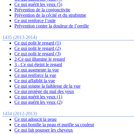
Ce qui guérit les yeux (5)
Prévention de la conjonctivite
Prévention de la cécité et du strabisme
Ce qui renforce l’ouïe
Prévention contre la douleur de l’oreille
1435 (2013-2014)
Ce qui polit le regard (1)
Ce qui polit le regard (2)
Ce qui polit le regard (3)
2-Ce qui illumine le regard
3 - Ce qui éteint le regard
Ce qui augmente la vue
Ce qui renforce la vue
Ce qui affaiblit la vue
Ce qui soigne la faiblesse de la vue
Ce qui protège du mal des yeux
Ce qui guérit les yeux (1)
Ce qui guérit les yeux (2)
1434 (2012-2013)
Ce qui adoucit la peau
Ce qui bonifie la peau et purifie sa couleur
Ce qui fait pousser les cheveux