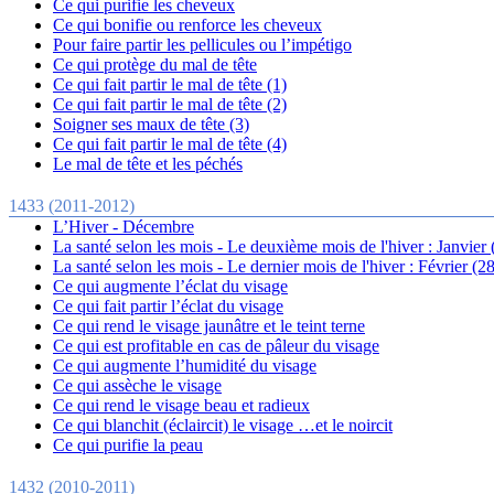
Ce qui purifie les cheveux
Ce qui bonifie ou renforce les cheveux
Pour faire partir les pellicules ou l’impétigo
Ce qui protège du mal de tête
Ce qui fait partir le mal de tête (1)
Ce qui fait partir le mal de tête (2)
Soigner ses maux de tête (3)
Ce qui fait partir le mal de tête (4)
Le mal de tête et les péchés
1433 (2011-2012)
L’Hiver - Décembre
La santé selon les mois - Le deuxième mois de l'hiver : Janvier 
La santé selon les mois - Le dernier mois de l'hiver : Février (28
Ce qui augmente l’éclat du visage
Ce qui fait partir l’éclat du visage
Ce qui rend le visage jaunâtre et le teint terne
Ce qui est profitable en cas de pâleur du visage
Ce qui augmente l’humidité du visage
Ce qui assèche le visage
Ce qui rend le visage beau et radieux
Ce qui blanchit (éclaircit) le visage …et le noircit
Ce qui purifie la peau
1432 (2010-2011)