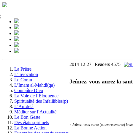
2014-12-27 | Readers 4575 |
La Prière
L’invocation
Le Coran
Jeûnez, vous aurez la sant
L’Imam al-Mahdî(qa)
Connaître Dieu
La Voie de l’Éloquence
Spiritualité des Infaillibles(p)
L’Au-delà
Méditer sur l’Actualité
Le Bon Geste
Des états spirituels
«
Jeûnez, vous aurez
(ou
entretiendrez
)
la sa
La Bonne Action