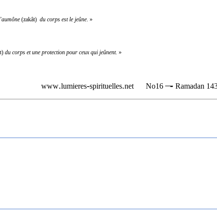
 l’aumône
(zakât)
du
corps est le jeûne
. »
t)
du corps et une protection pour ceux qui jeûnent.
»
.
-
.
-
www
lumieres
spirituelles
net
No16
Ramadan 143