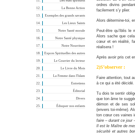
Des états spirituels
ordres divins pendan
La Bonne Action
facilement s’y plier.
Exemples des grands savants
Alors détermine-toi, e
Les Lieux Saints
Peut-être qu’Iblis le
Notre Santé morale
Alors sache que cela 
Notre Santé physique
cœur et en réalité, f
Notre Nourriture
réalisera !
Expces Spirituelles des autres
Après avoir pris cet e
Le Courrier du lecteur
2)S’observer :
Le Livre du Mois
La Femme dans l'Islam
Faire attention, tout 
à ce qui a été décidé.
Entretiens
Éditorial
Tu dois te sentir obli
que ton âme te suggère
Divers
démon et de ses sold
Éduquer nos enfants
(envers toi-même). Alo
ton cœur ces vaines i
faire – durant ce jour
Il est le Maître de mes
sécurité et autres bo