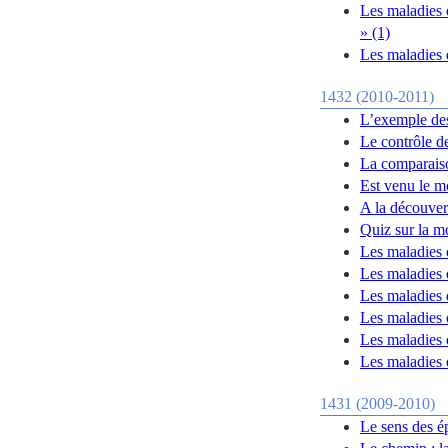
Les maladies 
» (1)
Les maladies
1432 (2010-2011)
L’exemple des
Le contrôle d
La comparais
Est venu le m
A la découver
Quiz sur la m
Les maladies 
Les maladies 
Les maladies 
Les maladies d
Les maladies 
Les maladies 
1431 (2009-2010)
Le sens des é