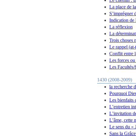
Le chemin : la
La place de la
S’imprégner d
Indication de 
La réflexion
La déterminat
Trois choses n
Le rappel (at-
Conflit entre 
Les forces ou 
Les Facultés/f
1430 (2008-2009)
la recherche 
Pourquoi Dieu
Les bienfaits 
L’entretien i
L’invitation 
L’âme, cette
Le sens du « 
Sans la Grâce