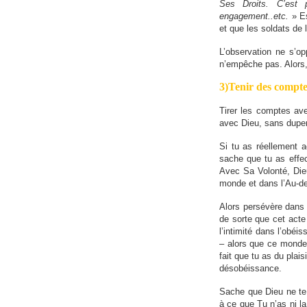
Ses Droits. C’est 
engagement..etc.
» Es
et que les soldats de 
L’observation ne s’o
n’empêche pas. Alors,
3)Tenir des compte
Tirer les comptes av
avec Dieu, sans duper
Si tu as réellement a
sache que tu as effec
Avec Sa Volonté, Dieu 
monde et dans l’Au-del
Alors persévère dans 
de sorte que cet acte
l’intimité dans l’ob
– alors que ce monde n
fait que tu as du plai
désobéissance.
Sache que Dieu ne te c
à ce que Tu n’as ni la