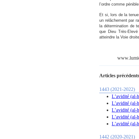
l’ordre comme pénible 
Et si, lors de la ten
un relâchement par ra
la détermination de t
que Dieu Très-Elevé 
atteindre la Voie droit
www
.
lumi
Articles précédents
1443 (2021-2022)
1442 (2020-2021)