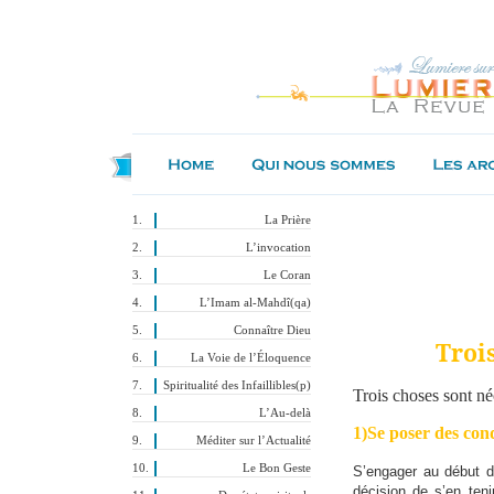
La Prière
L’invocation
Le Coran
L’Imam al-Mahdî(qa)
Connaître Dieu
Troi
La Voie de l’Éloquence
Spiritualité des Infaillibles(p)
Trois choses sont n
é
L’Au-delà
1)Se poser des cond
Méditer sur l’Actualité
Le Bon Geste
S’engager au début de
décision de s’en teni