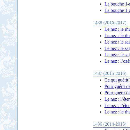
La bouche 1-c
La bouche 1-c
1438 (2016-2017)
Le nez : le rh
Le nez : le rh
Le nez : le sa
Le nez : le sa
Le nez : le sa
Le nez : l’oz
1437 (2015-2016)
Ce qui guérit 
Pour guérir de
Pour guérir de
Le nez : l’éte
Le nez : l’éte
Le nez : le rh
1436 (2014-2015)