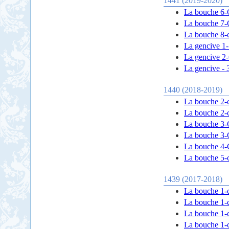
1441 (2019-2020)
La bouche 6-C
La bouche 7-
La bouche 8-c
La gencive 1-
La gencive 2-C
La gencive - 
1440 (2018-2019)
La bouche 2-ce
La bouche 2-ce
La bouche 3-Ce
La bouche 3-Ce
La bouche 4-C
La bouche 5-c
1439 (2017-2018)
La bouche 1-c
La bouche 1-c
La bouche 1-c
La bouche 1-c