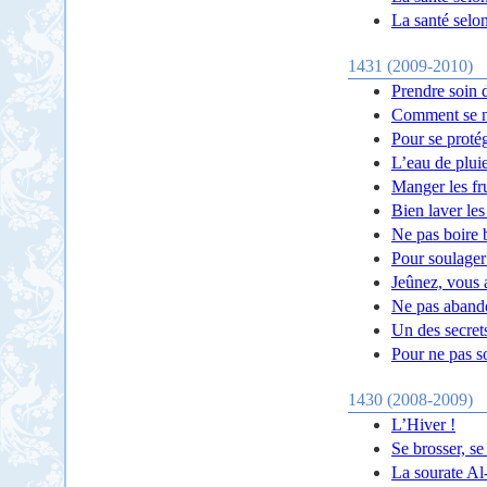
La santé selo
1431 (2009-2010)
Prendre soin 
Comment se n
Pour se protég
L’eau de plui
Manger les fru
Bien laver les
Ne pas boire
Pour soulager
Jeûnez, vous a
Ne pas abando
Un des secrets
Pour ne pas so
1430 (2008-2009)
L’Hiver !
Se brosser, se
La sourate Al-