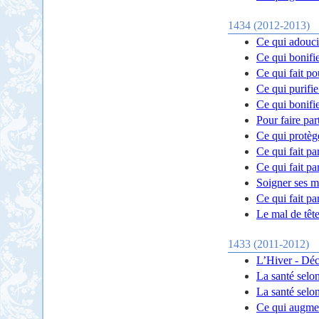
1434 (2012-2013)
Ce qui adouci
Ce qui bonifie
Ce qui fait p
Ce qui purifi
Ce qui bonifi
Pour faire par
Ce qui protèg
Ce qui fait par
Ce qui fait par
Soigner ses m
Ce qui fait par
Le mal de tête
1433 (2011-2012)
L’Hiver - Dé
La santé selon
La santé selon
Ce qui augmen