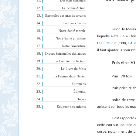
Des états spirituels
La Bonne Action
Exemples des grands savants
Les Lieux Saints
Selon le Mess
Notre Santé morale
laquelle a été lue 70 fo
Notre Santé physique
Le Culte Pur
(CXII),
L'Au
Notre Nourriture
il faut ajouter la sourat
Expces Spirituelles des autres
Le Courrier du lecteur
Puis dire 70 
Le Livre du Mois
Puis
70 fois
:
La Femme dans l'Islam
Entretiens
Puis prier 70 f
Éditorial
Divers
Boire de cette
agissant sur tous les m
Éduquer nos enfants
Il est rapport
cette eau sur laquelle 
corps, notamment de la t