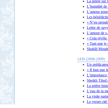
La prière sur 
L’humilité de
L’amour pour 
Les bénédictio
« N’en prends
Lettre de sayy
L’amour de s.
« Cela révèle
« Tant que je s
Shahîd Motahar
1430 (2008-2009)
Un prédicateu
« Il faut que 
L’importance 
Sheikh Tûssî 
La prière his
L’eau de la m
La visite surp
Le verset cité