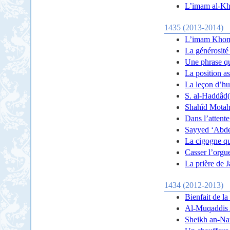
L’imam al-Kha
1435 (2013-2014)
L’imam Khomey
La générosité 
Une phrase qui
La position a
La leçon d’hu
S. al-Haddâd(
Shahîd Motahar
Dans l’attent
Sayyed ‘Abdel
La cigogne qu
Casser l’orgu
La prière de J
1434 (2012-2013)
Bienfait de la
Al-Muqaddis A
Sheikh an-Nar