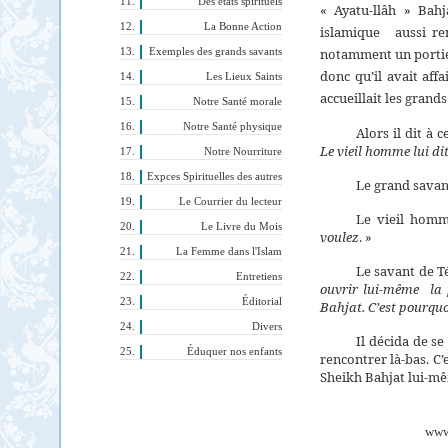
Des états spirituels
« Ayatu-llâh » Bahj
La Bonne Action
islamique
aussi r
notamment un portier 
Exemples des grands savants
donc qu’il avait aff
Les Lieux Saints
accueillait les grand
Notre Santé morale
Notre Santé physique
Alors il dit à 
Le vieil homme lui dit
Notre Nourriture
Expces Spirituelles des autres
Le grand savant
Le Courrier du lecteur
Le vieil homm
Le Livre du Mois
voulez
. »
La Femme dans l'Islam
Le savant de T
Entretiens
ouvrir lui-même
la
Éditorial
Bahjat. C’est pourquoi
Divers
Il décida de s
Éduquer nos enfants
rencontrer là-bas. C’e
Sheikh Bahjat lui-m
www.