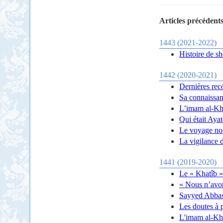
Articles précédents
1443 (2021-2022)
Histoire de 
1442 (2020-2021)
Dernières re
Sa connaissan
L’imam al-Kho
Qui était Aya
Le voyage noc
La vigilance 
1441 (2019-2020)
Le « Khatîb »
« Nous n’avons
Sayyed Abbas 
Les doutes à 
L'imam al-Kho