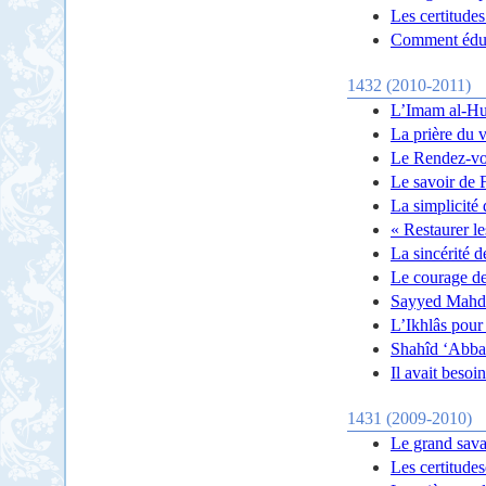
Les certitude
Comment éduq
1432 (2010-2011)
L’Imam al-Huj
La prière du 
Le Rendez-vo
Le savoir de
La simplicité
« Restaurer l
La sincérité d
Le courage de
Sayyed Mahdi 
L’Ikhlâs pour
Shahîd ‘Abbas
Il avait besoi
1431 (2009-2010)
Le grand savan
Les certitud