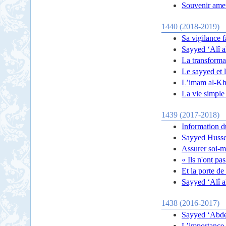
Souvenir ame
1440 (2018-2019)
Sa vigilance 
Sayyed ‘Alî a
La transform
Le sayyed et l
L’imam al-Kho
La vie simpl
1439 (2017-2018)
Information d
Sayyed Hussei
Assurer soi-m
« Ils n'ont pa
Et la porte de
Sayyed ‘Alî a
1438 (2016-2017)
Sayyed ‘Abde
L’importance 