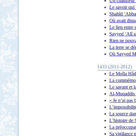
Un chauffeur 
Le savoir qui
Shahîd ‘Abba
Où avait disp
Le lien entre 
Sayyed ‘Alî a
Rien ne pouvai
La terre se dé
Où Sayyed Mo
1433 (2011-2012)
Le Molla Hâdî
La commémorat
Le savant et 
Al-Muqaddis Ar
« Je n’ai pas 
L’impossibili
La source dans
L’histoire de
La préoccupa
Sa vigilance 