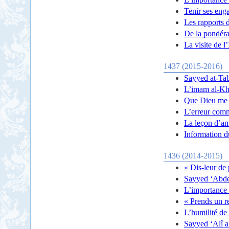
Tenir ses eng
Les rapports d
De la pondérat
La visite de 
1437 (2015-2016)
Sayyed at-Tabâ
L’imam al-Kho
Que Dieu me 
L’erreur comm
La leçon d’am
Information d
1436 (2014-2015)
« Dis-leur de p
Sayyed ‘Abde
L’importance 
« Prends un r
L’humilité de
Sayyed ‘Alî a