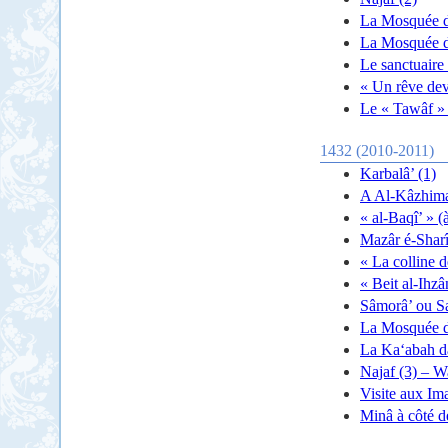
La Mosquée d
La Mosquée de
Le sanctuair
« Un rêve dev
Le « Tawâf » 
1432 (2010-2011)
Karbalâ’ (1)
A Al-Kâzhima
« al-Baqî’ » 
Mazâr é-Sharî
« La colline d
« Beit al-Ihz
Sâmorâ’ ou S
La Mosquée d
La Ka‘abah d
Najaf (3) – 
Visite aux Ima
Minâ à côté 