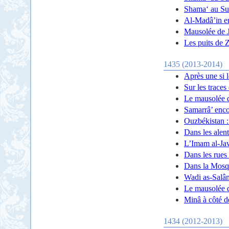
Shama‘ au Su
Al-Madâ’in en
Mausolée de J
Les puits de
1435 (2013-2014)
Après une si 
Sur les trace
Le mausolée 
Samarrâ’ enco
Ouzbékistan :
Dans les ale
L’Imam al-Ja
Dans les rues
Dans la Mosq
Wadi as-Salâm
Le mausolée 
Minâ à côté 
1434 (2012-2013)