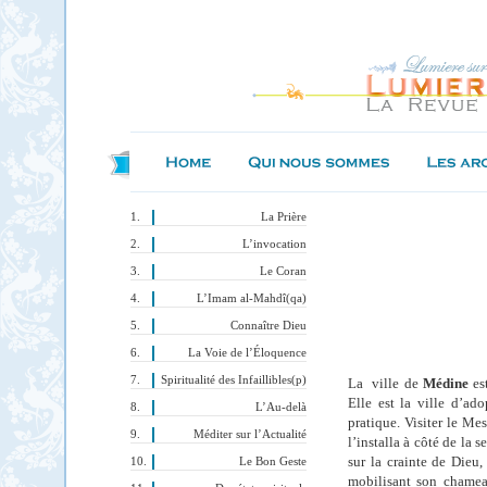
La Prière
L’invocation
Le Coran
L’Imam al-Mahdî(qa)
Connaître Dieu
La Voie de l’Éloquence
Spiritualité des Infaillibles(p)
La
ville de
Médine
es
Elle est la ville d’a
L’Au-delà
pratique. Visiter le
Mess
Méditer sur l’Actualité
l’installa à côté de la
sur la crainte de Dieu
Le Bon Geste
mobilisant son chameau