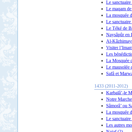
Le sanctuaire
Le maqam de S
La mosquée d
Le sanctuair
Le Téké de B
Naysâpûr en 
Al-Kâzhimayn
Visiter l’Ima
Les bénédict
La Mosquée de
Le mausolée 
Safâ et Marw
1433 (2011-2012)
Karbalâ’-le M
Notre Marche
Sâmorâ’ ou S
La mosquée d
Le sanctuaire
Les autres m
Najaf (2)