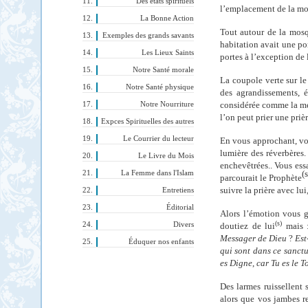
Des états spirituels
l’emplacement de la mo
La Bonne Action
Tout autour de la mosq
Exemples des grands savants
habitation avait une po
Les Lieux Saints
portes à l’exception de 
Notre Santé morale
La coupole verte sur l
Notre Santé physique
des agrandissements, 
considérée comme la me
Notre Nourriture
l’on peut prier une priè
Expces Spirituelles des autres
Le Courrier du lecteur
En vous approchant, vou
lumière des réverbères
Le Livre du Mois
enchevêtrées.. Vous ess
(s
La Femme dans l'Islam
parcourait le Prophète
suivre la prière avec lui
Entretiens
Éditorial
Alors l’émotion vous 
(s)
Divers
doutiez de lui
mais 
Messager de Dieu
?
Est
Éduquer nos enfants
qui sont dans ce sanct
es Digne
,
car Tu es le 
Des larmes ruissellent 
alors que vos jambes r