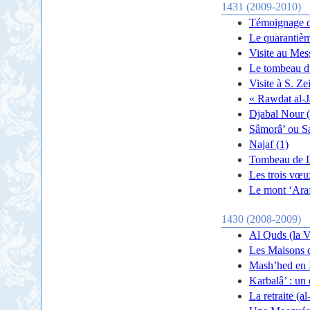
1431 (2009-2010)
Témoignage de
Le quarantièm
Visite au Mes
Le tombeau du
Visite à S. Z
« Rawdat al-J
Djabal Nour (
Sâmorâ’ ou Sa
Najaf (1)
Tombeau de Dh
Les trois vœu
Le mont ‘Ara
1430 (2008-2009)
Al Quds (la V
Les Maisons 
Mash’hed en 
Karbalâ’ : un 
La retraite (a