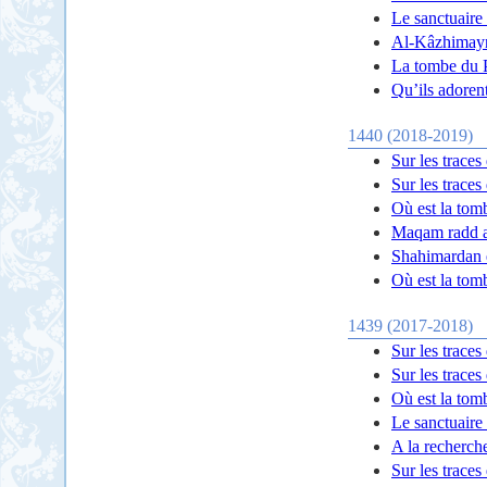
Le sanctuaire
Al-Kâzhimayn
La tombe du 
Qu’ils adorent
1440 (2018-2019)
Sur les trace
Sur les trace
Où est la tom
Maqam radd 
Shahimardan e
Où est la tom
1439 (2017-2018)
Sur les trace
Sur les trace
Où est la tom
Le sanctuaire 
A la recherch
Sur les traces