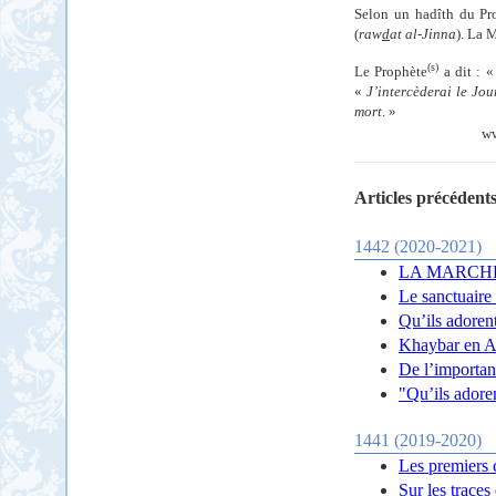
Selon un hadîth du Pr
(
raw
d
at al-Jinna
). La 
(s)
Le Prophète
a dit : 
«
J’intercèderai le Jo
mort
. »
w
Articles précédents
1442 (2020-2021)
LA MARCHE
Le sanctuaire
Qu’ils adoren
Khaybar en A
De l’importan
"Qu’ils adoren
1441 (2019-2020)
Les premiers 
Sur les trace