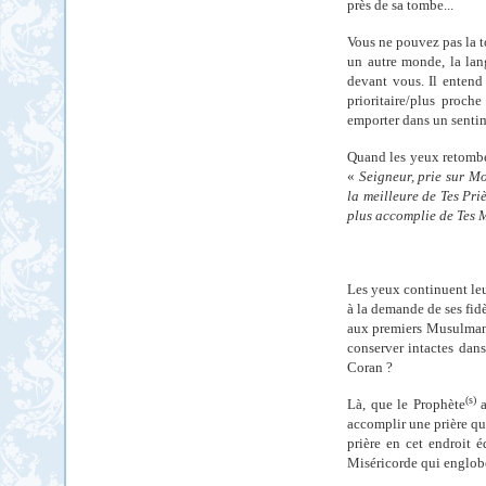
près de sa tombe...
Vous ne pouvez pas la to
un autre monde, la lan
devant vous. Il entend
prioritaire/plus proc
emporter dans un sentim
Quand les yeux retombe
«
Seigneur, prie sur Mo
la meilleure de Tes Pri
plus accomplie de Tes 
Les yeux continuent leu
à la demande de ses fidè
aux premiers Musulmans 
conserver intactes dan
Coran ?
(s)
Là, que le Prophète
a
accomplir une prière qu
prière en cet endroit é
Miséricorde qui englobe