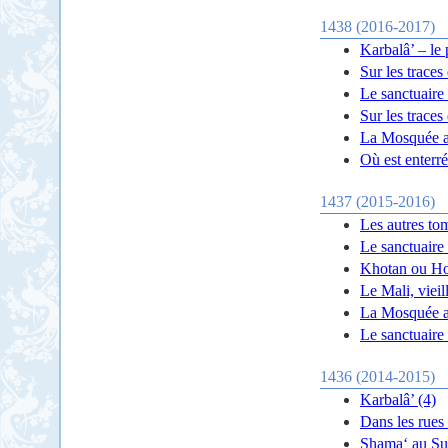
1438 (2016-2017)
Karbalâ’ – le
Sur les trace
Le sanctuaire
Sur les trace
La Mosquée a
Où est enterr
1437 (2015-2016)
Les autres to
Le sanctuaire
Khotan ou Ho
Le Mali, vieil
La Mosquée a
Le sanctuaire
1436 (2014-2015)
Karbalâ’ (4)
Dans les rues
Shama‘ au Sud