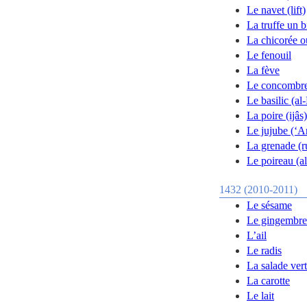
Le navet (lift)
La truffe un b
La chicorée ou
Le fenouil
La fève
Le concombr
Le basilic (al
La poire (ijâs)
Le jujube (‘A
La grenade (
Le poireau (a
1432 (2010-2011)
Le sésame
Le gingembre
L’ail
Le radis
La salade ver
La carotte
Le lait