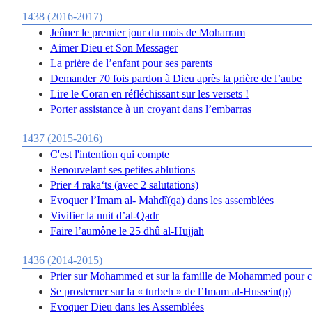
1438 (2016-2017)
Jeûner le premier jour du mois de Moharram
Aimer Dieu et Son Messager
La prière de l’enfant pour ses parents
Demander 70 fois pardon à Dieu après la prière de l’aube
Lire le Coran en réfléchissant sur les versets !
Porter assistance à un croyant dans l’embarras
1437 (2015-2016)
C'est l'intention qui compte
Renouvelant ses petites ablutions
Prier 4 raka‘ts (avec 2 salutations)
Evoquer l’Imam al- Mahdî(qa) dans les assemblées
Vivifier la nuit d’al-Qadr
Faire l’aumône le 25 dhû al-Hujjah
1436 (2014-2015)
Prier sur Mohammed et sur la famille de Mohammed pour ch
Se prosterner sur la « turbeh » de l’Imam al-Hussein(p)
Evoquer Dieu dans les Assemblées