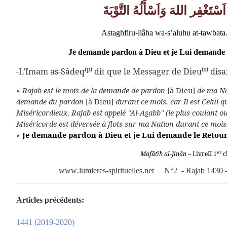
اَسْتَغْفِر اللهَ وَاَسْأَلُهُ التَّوْبَةَ
Asta
ghfiru-llâha wa-s’aluhu at-tawbata
Je demande pardon à Dieu et je Lui demande 
(p)
(s)
-L’Imam as-Sâdeq
dit que le Messager de Dieu
disai
«
Rajab est le mois de la demande de pardon
[à Dieu]
de ma Nat
demande du pardon
[à Dieu]
durant ce mois, car Il est Celui q
Miséricordieux
.
Rajab est appelé "Al-A
s
abb" (le plus coulant o
Miséricorde est déversée à flots sur ma Nation durant ce mois
«
Je demande pardon à Dieu et je Lui demande le Retour
er
Mafâtîh al-Jinân
– LivreII 1
c
www
.
lumieres
-
spirituelles
.
net
N
°
2
-
Rajab
1430 
Articles précédents:
1441 (2019-2020)