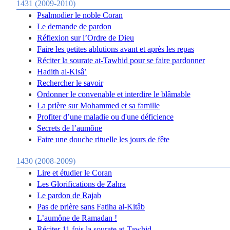
1431 (2009-2010)
Psalmodier le noble Coran
Le demande de pardon
Réflexion sur l’Ordre de Dieu
Faire les petites ablutions avant et après les repas
Réciter la sourate at-Tawhid pour se faire pardonner
Hadith al-Kisâ’
Rechercher le savoir
Ordonner le convenable et interdire le blâmable
La prière sur Mohammed et sa famille
Profiter d’une maladie ou d'une déficience
Secrets de l’aumône
Faire une douche rituelle les jours de fête
1430 (2008-2009)
Lire et étudier le Coran
Les Glorifications de Zahra
Le pardon de Rajab
Pas de prière sans Fatiha al-Kitâb
L’aumône de Ramadan !
Réciter 11 fois la sourate at-Tawhid