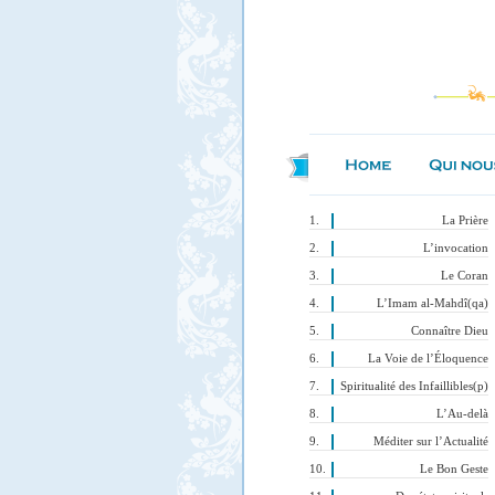
La Prière
L’invocation
Le Coran
L’Imam al-Mahdî(qa)
Connaître Dieu
La Voie de l’Éloquence
Spiritualité des Infaillibles(p)
L’Au-delà
Méditer sur l’Actualité
Le Bon Geste