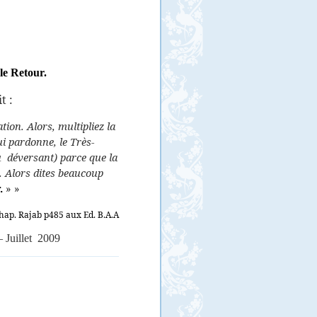
.
le Retour.
t :
ion. Alors, multipliez la
ui pardonne, le Très-
u
déversant) parce que la
. Alors dites beaucoup
.
» »
hap. Rajab p485 aux Ed. B.A.A
–
Juillet
2009