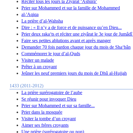
Réciter tous les jours la Ziyârat ‘Ashûrâ’
Prier sur Mohammed et sur la famille de Mohammed
al-'Aqiqa
La prière d’al-Wahsha
Dire : « Il n’y a de force et de puissance qu’en Dieu...
Prier deux raka‘ts et réciter une ziyârat le 3e jour de Jumâdî 
Faire ses petites ablutions avant et après manger
Demander 70 fois pardon chaque jour du mois de Sha‘bân
Commémorer le jour d’al-Quds
Visiter un malade
Prêter à un croyant
Jeûner les neuf premiers jours du mois de Dhû al-Hujjah
1433 (2011-2012)
La prière surérogatoire de l’aube
Se réunir pour invoquer Dieu
Prier sur Mohammed et sur sa famille...
Prier dans la mosquée
Visiter la tombe d’un croyant
Aimer ses frères croyants
Une prière (surérogatoire ou non)