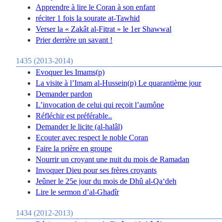
Apprendre à lire le Coran à son enfant
réciter 1 fois la sourate at-Tawhid
Verser la « Zakât al-Fitrat » le 1er Shawwal
Prier derrière un savant !
1435 (2013-2014)
Evoquer les Imams(p)
La visite à l’Imam al-Hussein(p) Le quarantième jour
Demander pardon
L’invocation de celui qui reçoit l’aumône
Réfléchir est préférable..
Demander le licite (al-halâl)
Ecouter avec respect le noble Coran
Faire la prière en groupe
Nourrir un croyant une nuit du mois de Ramadan
Invoquer Dieu pour ses frères croyants
Jeûner le 25e jour du mois de Dhû al-Qa‘deh
Lire le sermon d’al-Ghadîr
1434 (2012-2013)