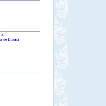
arram
er de Dieu(s)