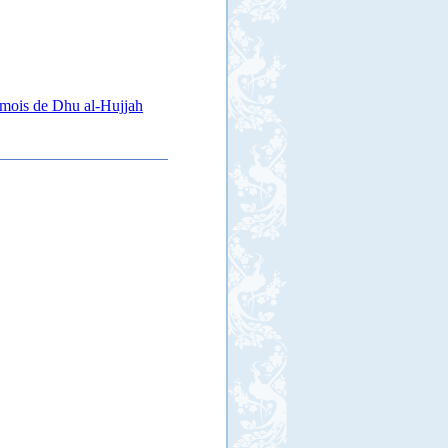
u mois de Dhu al-Hujjah