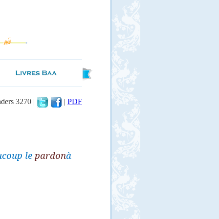
aders 3270 |
|
PDF
ucoup le
pardon
à