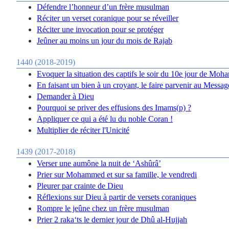
Défendre l’honneur d’un frère musulman
Réciter un verset coranique pour se réveiller
Réciter une invocation pour se protéger
Jeûner au moins un jour du mois de Rajab
1440 (2018-2019)
Evoquer la situation des captifs le soir du 10e jour de Moh
En faisant un bien à un croyant, le faire parvenir au Messag
Demander à Dieu
Pourquoi se priver des effusions des Imams(p) ?
Appliquer ce qui a été lu du noble Coran !
Multiplier de réciter l'Unicité
1439 (2017-2018)
Verser une aumône la nuit de ‘Ashûrâ’
Prier sur Mohammed et sur sa famille, le vendredi
Pleurer par crainte de Dieu
Réflexions sur Dieu à partir de versets coraniques
Rompre le jeûne chez un frère musulman
Prier 2 raka‘ts le dernier jour de Dhû al-Hujjah