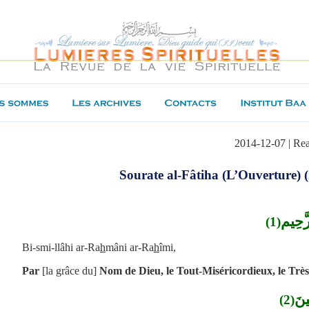
2014-12-07 | Re
Sourate al-Fâtiha (L’Ouverture) (
ر
حِيم
(1)
Bi-smi
-llâhi ar-Ra
h
mâni ar-Ra
h
îmi,
Par
[la grâce du]
Nom de Dieu, le Tout-Miséricordieux, le Très
ينَ
)
2
(