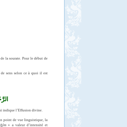
de la sourate
. Pour le début de
 de sens selon ce à quoi il est
الرَّ
ui indique l’Effusion divine.
n point de vue linguistique, la
a
h
îm
» a valeur d’intensité et