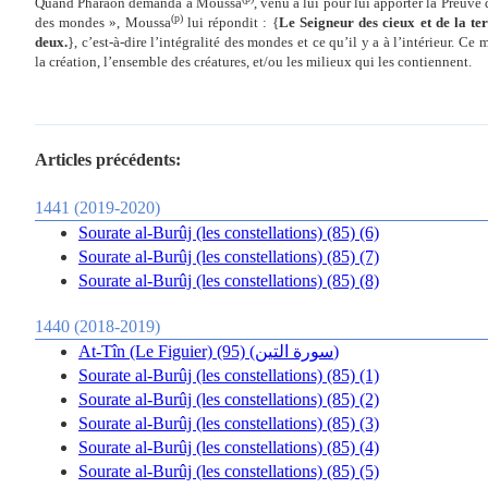
Quand Pharaon demanda à Moussa
, venu à lui pour lui apporter la Preuve
(p)
des mondes », Moussa
lui répondit : {
Le Seigneur des cieux et de la terr
deux.
}, c’est-à-dire l’intégralité des mondes et ce qu’il y a à l’intérieur. C
la création, l’ensemble des créatures, et/ou les milieux qui les contiennent.
Articles précédents:
1441 (2019-2020)
Sourate al-Burûj (les constellations) (85) (6)
Sourate al-Burûj (les constellations) (85) (7)
Sourate al-Burûj (les constellations) (85) (8)
1440 (2018-2019)
At-Tîn (Le Figuier) (95) (سورة التين)
Sourate al-Burûj (les constellations) (85) (1)
Sourate al-Burûj (les constellations) (85) (2)
Sourate al-Burûj (les constellations) (85) (3)
Sourate al-Burûj (les constellations) (85) (4)
Sourate al-Burûj (les constellations) (85) (5)