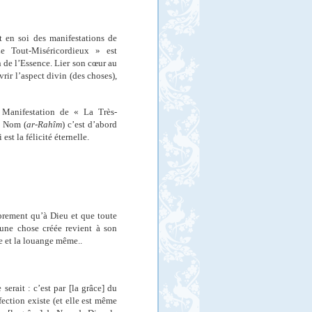
 en soi des manifestations de
Tout-Miséricordieux » est
n de l’Essence. Li
er son cœur au
rir l’aspect divin (des choses),
a Manifestation de « La Très-
u Nom (
ar-Rahîm
) c’est d’abord
st la félicité éternelle.
oprement qu’à Dieu et que toute
 une chose créée revient à son
ée et la louange même..
 serait : c’est par [la grâce] du
ection existe (et elle est même