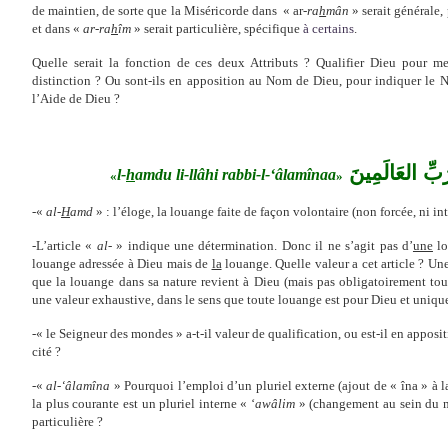
de maintien, de sorte que la Miséricorde dans
« ar-
ra
h
mân
» serait générale
et dans «
ar-ra
h
îm
» serait particulière, spécifique
à certains
.
Quelle serait la fonction de ces deux Attributs ? Qualifier Dieu pour m
distinction ? Ou sont-ils en apposition au Nom de Dieu, pour indiquer le N
l’Aide de Dieu ?
َبِّ العَالَمِينَ
l-
h
amdu li-llâhi rabbi-l-‘âlamîna
a
«
»
-«
al-
H
amd
» : l’éloge, la louange faite de façon volontaire (non forcée, ni in
-L’article «
al
- » indique une détermination. Donc il ne s’agit pas d’
une
lo
louange adressée à Dieu mais de
la
louange. Quelle valeur a cet article ? Un
que la louange dans sa nature revient à Dieu (mais pas obligatoirement tou
une valeur exhaustive, dans le sens que toute louange est pour Dieu et uniq
-« le Seigneur des mondes » a-t-il valeur de qualification, ou est-il en appo
cité ?
-«
al-‘âlamîna
» Pourquoi l’emploi d’un pluriel externe (ajout de « îna » à l
la plus courante est un pluriel interne « ‘
awâlim
» (changement au sein du mo
particulière ?