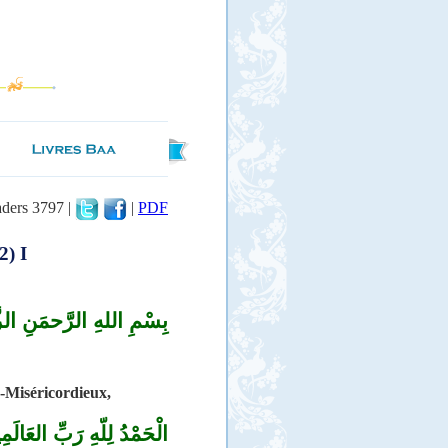
aders 3797 |
|
PDF
2) I
بِسْمِ اللهِ الرَّحمَنِ ال
-Miséricordieux,
الْحَمْدُ
لِلّهِ رَبِّ العَالَمِ