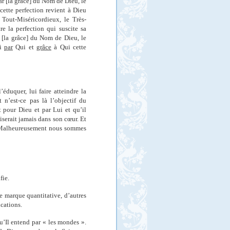
ar [la grâce] du Nom de Dieu, le
cette perfection revient à Dieu
 Tout-Miséricordieux, le Très-
e la perfection qui suscite sa
r [la grâce] du Nom de Dieu, le
ui
par
Qui et
grâce
à Qui cette
duquer, lui faire atteindre la
t n’est-ce pas là l’objectif du
 pour Dieu et par Lui et qu’il
liserait jamais dans son cœur. Et
u. Malheureusement nous sommes
fie.
e marque quantitative, d’autres
ications.
u’Il entend par « les mondes ».