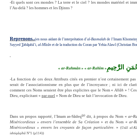
-Et quels sont ces mondes ? La terre et le ciel ? les mondes matériel et imm
l’Au-delà ? les hommes et les Djinns ?
Reprenons..
(en nous aidant de l’interprétation d’
al
-
Basmalah
de l’Imam Khomein
Sayyed
T
abâ
t
abâ’i,
al-Mîzân
et de la traduction du Coran par Yehia Alawî (
Christian B
حْمَنِ الرَّحِيمِ
«
ar-Rahmân
» «
ar-Rahîm
»
-La fonction de ces deux Attributs cités en premier n’est certainement pas 
serait de l’associationnisme en plus que de l’incroyance ; ni ici de clar
comment ces Noms seraient être plus explicites que le Nom «
Allâh
» ! Ces
Dieu, explicitant «
par quel
» Nom de Dieu se fait l’invocation de Dieu.
(p)
Dans un propos rapporté, l’Imam as-Sâdeq
dit,
à propos du Nom «
ar-R
Miséricordieux » envers l’ensemble de Sa Création
» et du Nom «
ar-R
Miséricordieux » envers les croyants de façon particulière.
»
(
Usûl al-Kâ
ishtiqâqihâ
N°1 (p114))