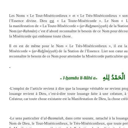
Les Noms « Le Tout-Miséricordieux » et « Le Très-Miséricordieux » sont
l’Essence divine. Dieu
est
« La Toute-Miséricorde ». Le Nom « Le 
la manifestation de « La Toute-Miséricorde » (
ar-Ra
h
maniyyah
) de la Statio
Nom (
ar-Rahmân
) c’est d’abord reconnaître le besoin de ce Nom pour découv
la Miséricorde qui embrasse toute chose.
Il en est de même pour le Nom
« Le Très-Miséricordieux », il est l
Miséricorde » (
ar-Ra
h
îmiyyah
) de la Station de l’Essence. Li
er son cœur a
reconnaître le besoin de ce Nom pour atteindre la Miséricorde particulière qui e
الْحَمْدُ
لِلهِ
l-
h
amdu li-llâhi
a
«
»
-L’emploi de l’article revient à dire que la louange véritable ne revient pr
louange revient à Dieu, c’est-à-dire toute louange faite à une créature, à
Créateur, car toute chose existante est la Manifestation de Dieu, la chose cré
-Le sens particulier d’
al
-
Basmalah
, dans cette sourate, rattaché à la louange
Nom de Dieu, le Tout-Miséricordieux, le Très-Miséricordieux, que toute perf