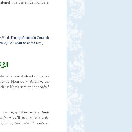
atériel ? la vie en ce monde et
(qs)
y
, de l’interprétation du Coran de
onaud
)
Le Coran Voilà le Livre
.)
الرَّ
de faire une distinction car ce
ifier le Nom de « Allâh », car
 deux Noms seraient apposés à
a
h
mân
»,
qu’il est «
le « Tout-
a
h
îm
»
qu’il est
«
le « Très-
fî
, vol.1,
bâb ma‘ânî-l-asmâ’i wa