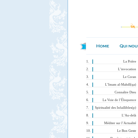
La Prière
L’invocation
Le Coran
L’Imam al-Mahdî(qa)
Connaître Dieu
La Voie de l’Éloquence
Spiritualité des Infaillibles(p)
L’Au-delà
Méditer sur l’Actualité
Le Bon Geste