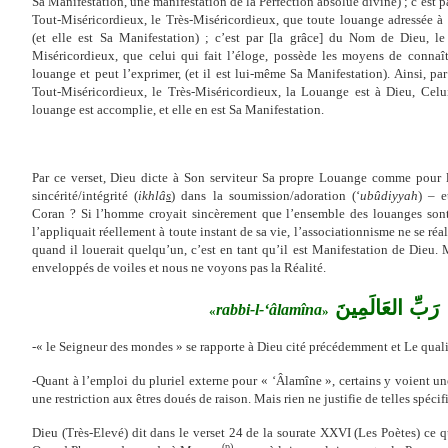
Sa Manifestation, une manifestation de la Perfection absolue divine) ; c’est p
Tout-Miséricordieux, le Très-Miséricordieux, que toute louange adressée à 
(et elle est Sa Manifestation) ; c’est par [la grâce] du Nom de Dieu, le
Miséricordieux, que celui qui fait l’éloge, possède les moyens de connaîtr
louange et peut l’exprimer, (et il est lui-même Sa Manifestation). Ainsi, pa
Tout-Miséricordieux, le Très-Miséricordieux, la Louange est à Dieu, Cel
louange est accomplie, et elle en est Sa Manifestation.
Par ce verset, Dieu dicte à Son serviteur Sa propre Louange comme pour l’é
sincérité/intégrité (
ikhlâ
s
) dans la soumission/adoration (‘
ubûdiyyah
) – e
Coran ? Si l’homme croyait sincèrement que l’ensemble des louanges sont
l’appliquait réellement à toute instant de sa vie, l’associationnisme ne se réa
quand il louerait quelqu’un, c’est en tant qu’il est Manifestation de Die
enveloppés de voiles et nous ne voyons pas la Réalité.
رَبِّ العَالَمِينَ
rabbi-l-‘âlamîna
«
»
-« le Seigneur des mondes » se rapporte à Dieu cité précédemment et Le quali
-Quant à l’emploi du pluriel externe pour « ‘Âlamîne », certains y voient un
une restriction aux êtres doués de raison. Mais rien ne justifie de telles spécif
Dieu (Très-Elevé) dit dans le verset 24 de la sourate XXVI (Les Poètes) ce q
(p)