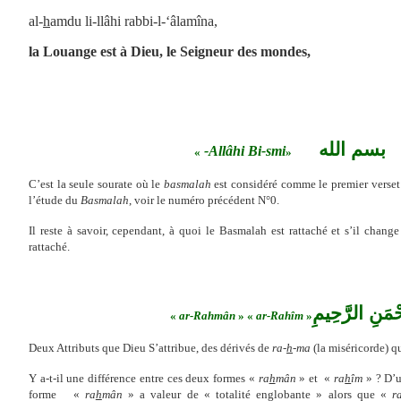
a
l-
h
amdu li-llâhi rabbi-l-‘âlamîna,
l
a Louange est à Dieu, le Seigneur des mondes,
بسم الله
-Allâhi
Bi-smi
«
»
C’est la seule sourate où le
basmalah
est consi
déré comme le premier verset 
l’étude du
Basmalah
, voir le numéro précédent N°0.
Il reste à savoir, cependant, à quoi le Basmalah est rattaché et s’il change
rattaché.
حْمَنِ الرَّحِيمِ
«
ar-Rahmân
» «
ar-Rahîm
»
Deux Attributs que Dieu S’attribue, des d
érivés de
ra-
h
-ma
(la miséricorde) q
Y a-t-il une différence entre ces deux formes «
ra
h
mân
» et «
ra
h
îm
» ? D’u
forme
«
ra
h
mân
» a valeur de « totalité englobante » alors que «
r