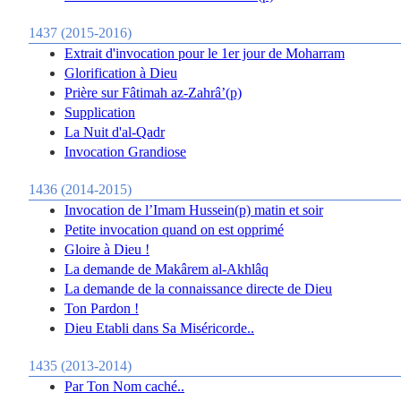
1437 (2015-2016)
Extrait d'invocation pour le 1er jour de Moharram
Glorification à Dieu
Prière sur Fâtimah az-Zahrâ’(p)
Supplication
La Nuit d'al-Qadr
Invocation Grandiose
1436 (2014-2015)
Invocation de l’Imam Hussein(p) matin et soir
Petite invocation quand on est opprimé
Gloire à Dieu !
La demande de Makârem al-Akhlâq
La demande de la connaissance directe de Dieu
Ton Pardon !
Dieu Etabli dans Sa Miséricorde..
1435 (2013-2014)
Par Ton Nom caché..