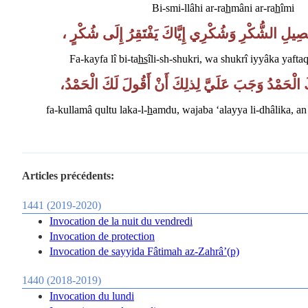
Bi-smi-llâhi ar-ra
h
mâni ar-ra
h
îmi
ْصِيلِ الشُّكْرِ وَشُكْرِي إِيَّاكَ يَفْتَقِرُ إِلَى شُكْرٍ
Fa-
kayfa
lî bi-ta
hs
îli-sh-shukri, wa shukrî iyyâka
yaftaq
كَ الْحَمْدُ وَجَبَ عَلَيَّ لِذلِكَ أَنْ أَقُولَ لَكَ الْحَمْدُ
fa-kullamâ qultu laka-l-
h
amdu, wajaba ‘alayya li-dhâlika, an 
Articles précédents:
1441 (2019-2020)
Invocation de la nuit du vendredi
Invocation de protection
Invocation de sayyida Fâtimah az-Zahrâ’(p)
1440 (2018-2019)
Invocation du lundi