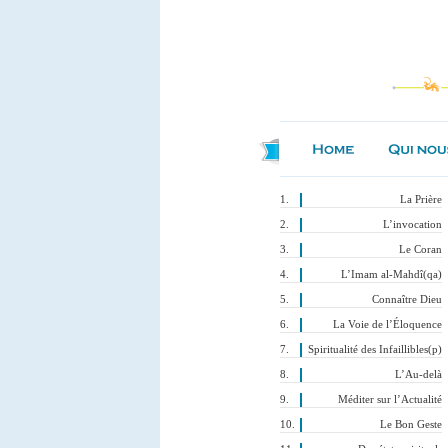
La Prière
L’invocation
Le Coran
L’Imam al-Mahdî(qa)
Connaître Dieu
La Voie de l’Éloquence
Spiritualité des Infaillibles(p)
L’Au-delà
Méditer sur l’Actualité
Le Bon Geste