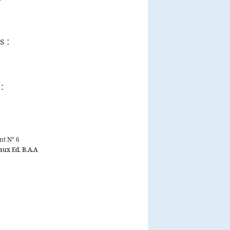
?
s :
:
nt N° 6
aux Ed. B.A.A