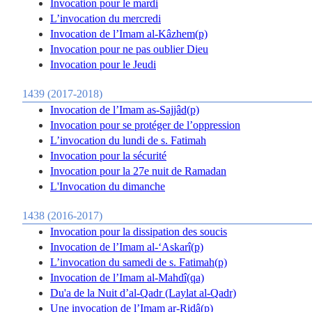
Invocation pour le mardi
L’invocation du mercredi
Invocation de l’Imam al-Kâzhem(p)
Invocation pour ne pas oublier Dieu
Invocation pour le Jeudi
1439 (2017-2018)
Invocation de l’Imam as-Sajjâd(p)
Invocation pour se protéger de l’oppression
L’invocation du lundi de s. Fatimah
Invocation pour la sécurité
Invocation pour la 27e nuit de Ramadan
L'Invocation du dimanche
1438 (2016-2017)
Invocation pour la dissipation des soucis
Invocation de l’Imam al-‘Askarî(p)
L’invocation du samedi de s. Fatimah(p)
Invocation de l’Imam al-Mahdî(qa)
Du'a de la Nuit d’al-Qadr (Laylat al-Qadr)
Une invocation de l’Imam ar-Ridâ(p)