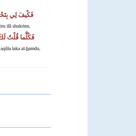
فَكْ
ي
فَ لِي بِتَح ،
iru ilâ shukrinn,
فَكُلَّما قُلْتُ لَ،
aqûla laka al-
h
amdu,