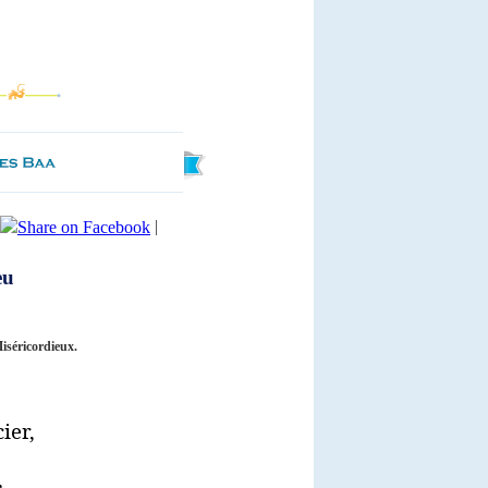
|
eu
iséricordieux.
ier,
,