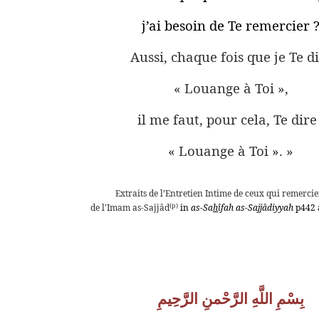
j’ai besoin de Te remercier 
Aussi, chaque fois que je Te di
« Louange à Toi »,
il me faut, pour cela, Te dire 
« Louange à Toi ». »
Extraits de l’
Entretien Intime de ceux qui remercie
(p)
de l'Imam as-Sajjâd
in
as
-
Sa
h
îfah as-Sajjâdiyyah
p442 
بِسْمِ اللَّهِ الرَّحْمنِ الرَّحِيمِ